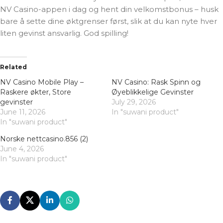
NV Casino-appen i dag og hent din velkomstbonus – husk
bare å sette dine øktgrenser først, slik at du kan nyte hver
liten gevinst ansvarlig. God spilling!
Related
NV Casino Mobile Play –
NV Casino: Rask Spinn og
Raskere økter, Store
Øyeblikkelige Gevinster
gevinster
July 29, 2026
June 11, 2026
In "suwani product"
In "suwani product"
Norske nettcasino.856 (2)
June 4, 2026
In "suwani product"