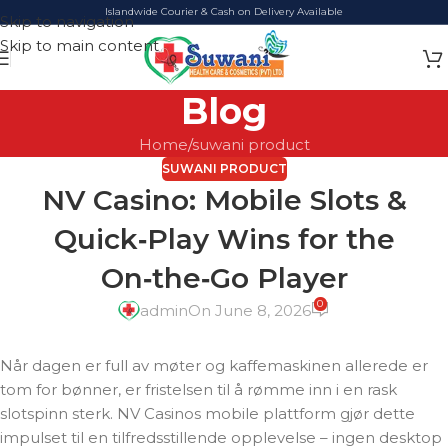
Islandwide Courier & Cash on Delivery Available
Skip to navigation
Skip to main content
Blog
Home
suwani product
SUWANI PRODUCT
NV Casino: Mobile Slots &
Quick‑Play Wins for the
On‑the‑Go Player
0
admin
On June 8, 2026
Når dagen er full av møter og kaffemaskinen allerede er
tom for bønner, er fristelsen til å rømme inn i en rask
slotspinn sterk. NV Casinos mobile plattform gjør dette
impulset til en tilfredsstillende opplevelse – ingen desktop