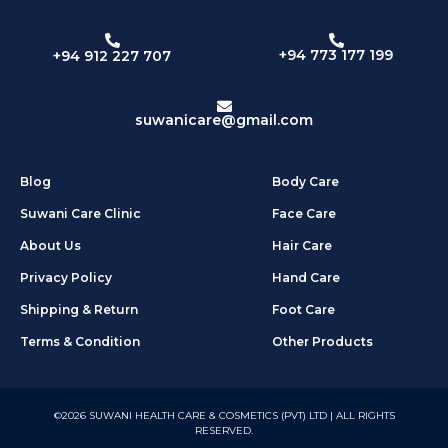
+94 773 177 199
+94 912 227 707
suwanicare@gmail.com
Blog
Body Care
Suwani Care Clinic
Face Care
About Us
Hair Care
Privacy Policy
Hand Care
Shipping & Return
Foot Care
Terms & Condition
Other Products
©2026 SUWANI HEALTH CARE & COSMETICS (PVT) LTD | ALL RIGHTS
RESERVED.