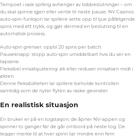
Tempoet i rask spilling avhenger av tidsbeslutninger – om
du skal spinne igjen eller vente til neste pause. NV Casinos
auto‑spin-funksjon lar spillere sette opp til tjue påfølgende
spins med ett trykk, og gjør dermed en beslutning til en
automatisk prosess.
Auto‑spin grenser: opptil 20 spins per batch.
Pauseknapp: stopp auto‑spin umiddelbart hvis du ser en
tapserie.
Fleksibel innsatsjustering: øk eller reduser innsatsen midt i
økten.
Denne fleksibiliteten lar spillere beholde kontrollen
samtidig som de nyter flyten av raske gevinster.
En realistisk situasjon
En bruker er på en togstasjon; de åpner NV-appen og
spinner to ganger før de går ombord på neste tog. De
legger merke til at hver spinn tar mindre enn fem