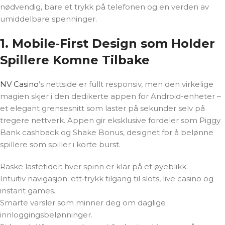
nødvendig, bare et trykk på telefonen og en verden av
umiddelbare spenninger.
1. Mobile‑First Design som Holder
Spillere Komne Tilbake
NV Casino
’s nettside er fullt responsiv, men den virkelige
magien skjer i den dedikerte appen for Android-enheter –
et elegant grensesnitt som laster på sekunder selv på
tregere nettverk. Appen gir eksklusive fordeler som Piggy
Bank cashback og Shake Bonus, designet for å belønne
spillere som spiller i korte burst.
Raske lastetider: hver spinn er klar på et øyeblikk.
Intuitiv navigasjon: ett‑trykk tilgang til slots, live casino og
instant games.
Smarte varsler som minner deg om daglige
innloggingsbelønninger.