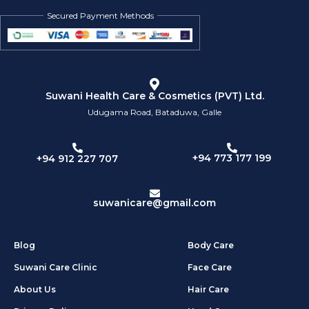
Secured Payment Methods
Suwani Health Care & Cosmetics (PVT) Ltd.
Udugama Road, Bataduwa, Galle
+94 773 177 199
+94 912 227 707
suwanicare@gmail.com
Blog
Body Care
Suwani Care Clinic
Face Care
About Us
Hair Care