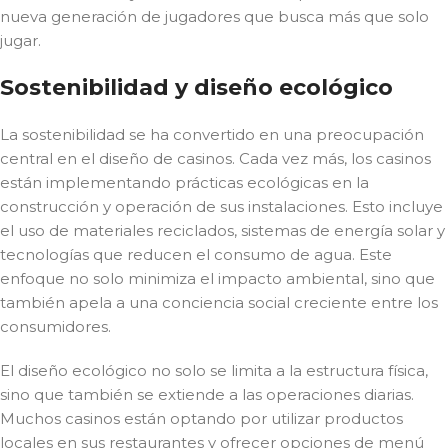
nueva generación de jugadores que busca más que solo
jugar.
Sostenibilidad y diseño ecológico
La sostenibilidad se ha convertido en una preocupación
central en el diseño de casinos. Cada vez más, los casinos
están implementando prácticas ecológicas en la
construcción y operación de sus instalaciones. Esto incluye
el uso de materiales reciclados, sistemas de energía solar y
tecnologías que reducen el consumo de agua. Este
enfoque no solo minimiza el impacto ambiental, sino que
también apela a una conciencia social creciente entre los
consumidores.
El diseño ecológico no solo se limita a la estructura física,
sino que también se extiende a las operaciones diarias.
Muchos casinos están optando por utilizar productos
locales en sus restaurantes y ofrecer opciones de menú