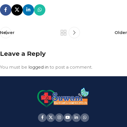
Newer
Older
Leave a Reply
You must be
logged in
to post a comment.