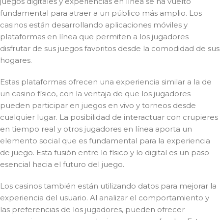
juegos digitales y experiencias en línea se ha vuelto
fundamental para atraer a un público más amplio. Los
casinos están desarrollando aplicaciones móviles y
plataformas en línea que permiten a los jugadores
disfrutar de sus juegos favoritos desde la comodidad de sus
hogares.
Estas plataformas ofrecen una experiencia similar a la de
un casino físico, con la ventaja de que los jugadores
pueden participar en juegos en vivo y torneos desde
cualquier lugar. La posibilidad de interactuar con crupieres
en tiempo real y otros jugadores en línea aporta un
elemento social que es fundamental para la experiencia
de juego. Esta fusión entre lo físico y lo digital es un paso
esencial hacia el futuro del juego.
Los casinos también están utilizando datos para mejorar la
experiencia del usuario. Al analizar el comportamiento y
las preferencias de los jugadores, pueden ofrecer