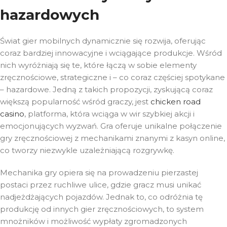
hazardowych
Świat gier mobilnych dynamicznie się rozwija, oferując
coraz bardziej innowacyjne i wciągające produkcje. Wśród
nich wyróżniają się te, które łączą w sobie elementy
zręcznościowe, strategiczne i – co coraz częściej spotykane
– hazardowe. Jedną z takich propozycji, zyskującą coraz
większą popularność wśród graczy, jest
chicken road
casino
, platforma, która wciąga w wir szybkiej akcji i
emocjonujących wyzwań. Gra oferuje unikalne połączenie
gry zręcznościowej z mechanikami znanymi z kasyn online,
co tworzy niezwykle uzależniającą rozgrywkę.
Mechanika gry opiera się na prowadzeniu pierzastej
postaci przez ruchliwe ulice, gdzie gracz musi unikać
nadjeżdżających pojazdów. Jednak to, co odróżnia tę
produkcję od innych gier zręcznościowych, to system
mnożników i możliwość wypłaty zgromadzonych