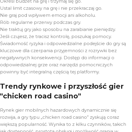
Określ budżet na grę i trzymaj się go.
Ustal limit czasowy na grę i nie przekraczaj go.
Nie graj pod wpływem emocji ani alkoholu.
Rób regularne przerwy podczas gry.
Nie traktuj gry jako sposobu na zarabianie pieniędzy.
Jeśli czujesz, że tracisz kontrolę, poszukaj pomocy.
Świadomość ryzyka i odpowiedzialne podejście do gry są
kluczowe dla czerpania przyjemności z rozrywki bez
negatywnych konsekwencji. Dostęp do informacji o
odpowiedzialnej grze oraz narzędzi pomocniczych
powinny być integralną częścią tej platformy.
Trendy rynkowe i przyszłość gier
"chicken road casino"
Rynek gier mobilnych hazardowych dynamicznie się
rozwija, a gry typu „chicken road casino” zyskują coraz
większą popularność. Wynika to z kilku czynników, takich
jak dostępność, prostota obsługi i możliwość grania w