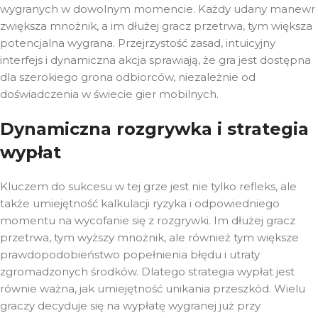
wygranych w dowolnym momencie. Każdy udany manewr
zwiększa mnożnik, a im dłużej gracz przetrwa, tym większa
potencjalna wygrana. Przejrzystość zasad, intuicyjny
interfejs i dynamiczna akcja sprawiają, że gra jest dostępna
dla szerokiego grona odbiorców, niezależnie od
doświadczenia w świecie gier mobilnych.
Dynamiczna rozgrywka i strategia
wypłat
Kluczem do sukcesu w tej grze jest nie tylko refleks, ale
także umiejętność kalkulacji ryzyka i odpowiedniego
momentu na wycofanie się z rozgrywki. Im dłużej gracz
przetrwa, tym wyższy mnożnik, ale również tym większe
prawdopodobieństwo popełnienia błędu i utraty
zgromadzonych środków. Dlatego strategia wypłat jest
równie ważna, jak umiejętność unikania przeszkód. Wielu
graczy decyduje się na wypłatę wygranej już przy