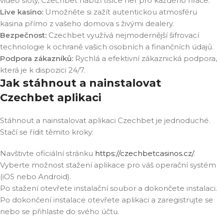
video sloty, Czechbet nabízí tisíce her pro každého hráče.
Live kasino:
Umožněte si zažít autentickou atmosféru
kasina přímo z vašeho domova s živými dealery.
Bezpečnost:
Czechbet využívá nejmodernější šifrovací
technologie k ochraně vašich osobních a finančních údajů.
Podpora zákazníků:
Rychlá a efektivní zákaznická podpora,
která je k dispozici 24/7.
Jak stáhnout a nainstalovat
Czechbet aplikaci
Stáhnout a nainstalovat aplikaci Czechbet je jednoduché.
Stačí se řídit těmito kroky:
Navštivte oficiální stránku
https://czechbetcasinos.cz/
.
Vyberte možnost stažení aplikace pro váš operační systém
(iOS nebo Android).
Po stažení otevřete instalační soubor a dokončete instalaci.
Po dokončení instalace otevřete aplikaci a zaregistrujte se
nebo se přihlaste do svého účtu.