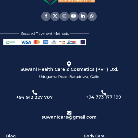
Secured Payment Methods
Suwani Health Care & Cosmetics (PVT) Ltd.
Udugama Road, Bataduwa, Galle
+94 773 177 199
+94 912 227 707
suwanicare@gmail.com
Blog
Body Care