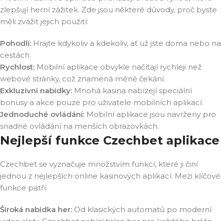
zlepšují herní zážitek. Zde jsou některé důvody, proč byste
měli zvážit jejich použití:
Pohodlí:
Hrajte kdykoliv a kdekoliv, ať už jste doma nebo na
cestách.
Rychlost:
Mobilní aplikace obvykle načítají rychleji než
webové stránky, což znamená méně čekání.
Exkluzivní nabídky:
Mnohá kasina nabízejí speciální
bonusy a akce pouze pro uživatele mobilních aplikací.
Jednoduché ovládání:
Mobilní aplikace jsou navrženy pro
snadné ovládání na menších obrazovkách.
Nejlepší funkce Czechbet aplikace
Czechbet se vyznačuje množstvím funkcí, které ji činí
jednou z nejlepších online kasinových aplikací. Mezi klíčové
funkce patří:
Široká nabídka her:
Od klasických automatů po moderní