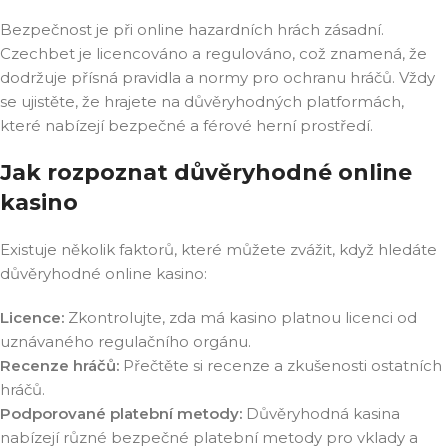
Bezpečnost je při online hazardních hrách zásadní.
Czechbet je licencováno a regulováno, což znamená, že
dodržuje přísná pravidla a normy pro ochranu hráčů. Vždy
se ujistěte, že hrajete na důvěryhodných platformách,
které nabízejí bezpečné a férové herní prostředí.
Jak rozpoznat důvěryhodné online
kasino
Existuje několik faktorů, které můžete zvážit, když hledáte
důvěryhodné online kasino:
Licence:
Zkontrolujte, zda má kasino platnou licenci od
uznávaného regulačního orgánu.
Recenze hráčů:
Přečtěte si recenze a zkušenosti ostatních
hráčů.
Podporované platební metody:
Důvěryhodná kasina
nabízejí různé bezpečné platební metody pro vklady a