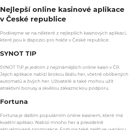
Nejlepší online kasinové aplikace
v České republice
Podívejme se na některé z nejlepších kasinových aplikací,
které jsou k dispozici pro hráče v České republice:
SYNOT TIP
SYNOT TIP je jedním z nejznámějších online kasin v ČR.
Jejich aplikace nabízí širokou škálu her, včetně oblíbených
automatů a živých her. Uživatelé si také mohou užít
atraktivní bonusy a skvělou zákaznickou podporu.
Fortuna
Fortuna je dalším populárním online kasinem, které má
kvalitní aplikaci. Nabízí mnoho her a pravidelně
aktualizované promoakce. Fortuna také zajišťuje vysokou