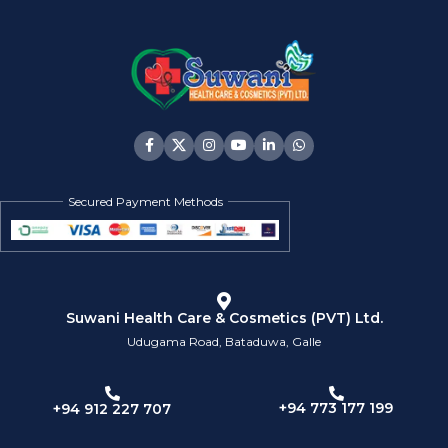
Secured Payment Methods
Suwani Health Care & Cosmetics (PVT) Ltd.
Udugama Road, Bataduwa, Galle
+94 773 177 199
+94 912 227 707