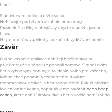
hraní:
Stanovte si rozpočet a držte se ho.
Nehrávejte pod vlivem alkoholu nebo drog.
Pravidelně si dělejte přestávky, abyste si udrželi jasnou
hlavu.
Hrajte pro zábavu, nikoli jako způsob vydělávání peněz.
Závěr
Online kasinové aplikace nabízejí hráčům skvělou
příležitost užít si zábavu z pohodlí domova. S množstvím
her a výhodnými bonusy je to ideální volba pro každého,
kdo se chce pobavit. Nezapomeňte si vybrat
renomovanou aplikaci a hrát zodpovědně. Pokud hledáte
kvalitní online kasino, doporučujeme navštívit
beep beep
casino
, které nabízí širokou škálu her a skvělé herní zážitky.
Related