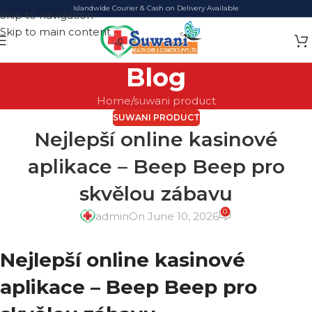
Islandwide Courier & Cash on Delivery Available
Skip to navigation
Skip to main content
Blog
Home
suwani product
SUWANI PRODUCT
Nejlepší online kasinové
aplikace – Beep Beep pro
skvělou zábavu
0
admin
On June 10, 2026
Nejlepší online kasinové
aplikace – Beep Beep pro