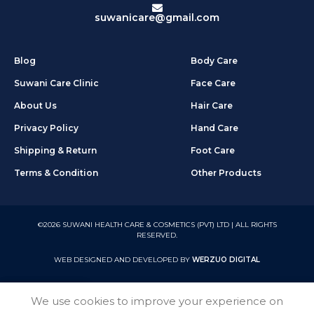
suwanicare@gmail.com
Blog
Body Care
Suwani Care Clinic
Face Care
About Us
Hair Care
Privacy Policy
Hand Care
Shipping & Return
Foot Care
Terms & Condition
Other Products
©2026 SUWANI HEALTH CARE & COSMETICS (PVT) LTD | ALL RIGHTS
RESERVED.
WEB DESIGNED AND DEVELOPED BY
WERZUO DIGITAL
We use cookies to improve your experience on
Home
Shop
Cart
Sidebar
My account