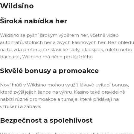
Wildsino
Široká nabídka her
Wildsino se pyšní širokým výběrem her, včetně video
automatů, stolních her a živých kasinových her. Bez ohledu
na to, zda preferujete klasické sloty, blackjack, ruletu nebo
baccarat, Wildsino má něco pro každého.
Skvělé bonusy a promoakce
Noví hráči v Wildsino mohou využít lákavé uvítací bonusy,
které zvýší jejich šance na výhru. Kasino také pravidelně
nabízí různé promoakce a turnaje, které přidávají na
vzrušení a zábavě.
Bezpečnost a spolehlivost