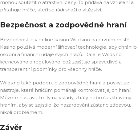
mohou soutěžit o atraktivní ceny. To přidává na vzrušení a
přitahuje hráče, kteří se rádi snaží o vítězství.
Bezpečnost a zodpovědné hraní
Bezpečnost je v online kasinu Wildsino na prvním místě.
Kasino používá moderní šifrovací technologie, aby chránilo
osobní a finanční údaje svých hráčů. Dále je Wildsino
licencováno a regulováno, což zajišťuje spravedlivé a
transparentní podmínky pro všechny hráče.
Wildsino také podporuje zodpovědné hraní a poskytuje
nástroje, které hráčům pomáhají kontrolovat jejich hraní.
Můžete nastavit limity na vklady, ztráty nebo čas strávený
hraním, aby se zajistilo, že hazardování zůstane zábavou,
nikoli problémem.
Závěr