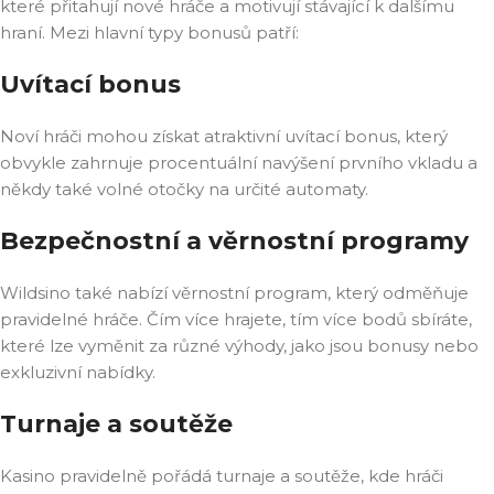
které přitahují nové hráče a motivují stávající k dalšímu
hraní. Mezi hlavní typy bonusů patří:
Uvítací bonus
Noví hráči mohou získat atraktivní uvítací bonus, který
obvykle zahrnuje procentuální navýšení prvního vkladu a
někdy také volné otočky na určité automaty.
Bezpečnostní a věrnostní programy
Wildsino také nabízí věrnostní program, který odměňuje
pravidelné hráče. Čím více hrajete, tím více bodů sbíráte,
které lze vyměnit za různé výhody, jako jsou bonusy nebo
exkluzivní nabídky.
Turnaje a soutěže
Kasino pravidelně pořádá turnaje a soutěže, kde hráči