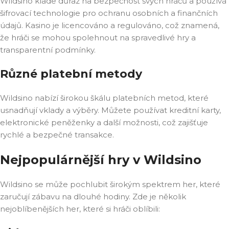
Wildsino klade důraz na bezpečnost svých hráčů a používá
šifrovací technologie pro ochranu osobních a finančních
údajů. Kasino je licencováno a regulováno, což znamená,
že hráči se mohou spolehnout na spravedlivé hry a
transparentní podmínky.
Různé platební metody
Wildsino nabízí širokou škálu platebních metod, které
usnadňují vklady a výběry. Můžete používat kreditní karty,
elektronické peněženky a další možnosti, což zajišťuje
rychlé a bezpečné transakce.
Nejpopulárnější hry v Wildsino
Wildsino se může pochlubit širokým spektrem her, které
zaručují zábavu na dlouhé hodiny. Zde je několik
nejoblíbenějších her, které si hráči oblíbili: