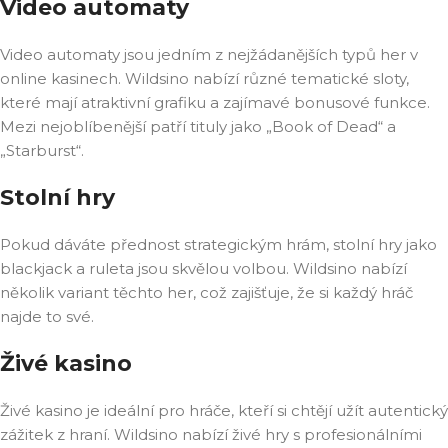
Video automaty
Video automaty jsou jedním z nejžádanějších typů her v
online kasinech. Wildsino nabízí různé tematické sloty,
které mají atraktivní grafiku a zajímavé bonusové funkce.
Mezi nejoblíbenější patří tituly jako „Book of Dead“ a
„Starburst“.
Stolní hry
Pokud dáváte přednost strategickým hrám, stolní hry jako
blackjack a ruleta jsou skvělou volbou. Wildsino nabízí
několik variant těchto her, což zajišťuje, že si každý hráč
najde to své.
Živé kasino
Živé kasino je ideální pro hráče, kteří si chtějí užít autentický
zážitek z hraní. Wildsino nabízí živé hry s profesionálními