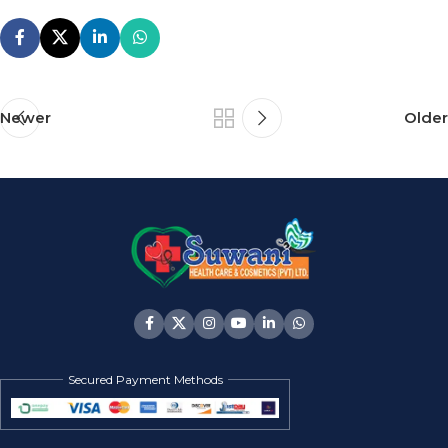
Newer
Older
Secured Payment Methods