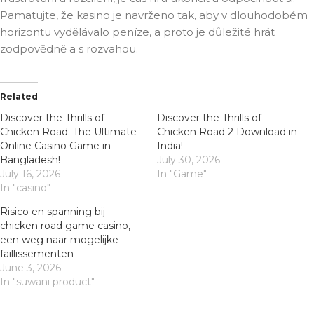
Pamatujte, že kasino je navrženo tak, aby v dlouhodobém
horizontu vydělávalo peníze, a proto je důležité hrát
zodpovědně a s rozvahou.
Related
Discover the Thrills of
Discover the Thrills of
Chicken Road: The Ultimate
Chicken Road 2 Download in
Online Casino Game in
India!
Bangladesh!
July 30, 2026
July 16, 2026
In "Game"
In "casino"
Risico en spanning bij
chicken road game casino,
een weg naar mogelijke
faillissementen
June 3, 2026
In "suwani product"