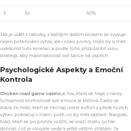
5
5x
50%
Jak je vidět z tabulky, s každým dalším krokem se zvyšuje
nejen potenciální výhra, ale i riziko prohry. Hráči by si měli
uvědomit tuto korelaci a podle toho přizpůsobit svou
strategii, aby maximalizovali své šance na úspěch.
Psychologické Aspekty a Emoční
Kontrola
Chicken road game casino
je hra, která se hraje s nervy.
Schopnost kontrolovat své emoce je klíčová. Často se
stává, že hráči, kteří se nechají unést euforií z předchozích
výher, pokračují v hraní i poté, co by měli zastavit. Naopak,
hráči, kteří se po prohře rozčílí, se snaží ztrátu rychle
dohnat, což je obvykle vede k ještě větším ztrátám. Je