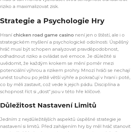
riziko a maximalizovat zisk.
Strategie a Psychologie Hry
Hraní
chicken road game casino
není jen o štěstí, ale i o
strategickém myšlení a psychologické odolnosti. Úspěšný
hráč musí být schopen analyzovat pravděpodobnost,
odhadnout riziko a ovládat své emoce. Je důležité si
uvědomit, že každým krokem se mění poměr mezi
potenciální výhrou a rizikem prohry. Mnozí hráči se nechají
unést touhou po ještě větší výhře a pokračují v hraní i poté,
co by měli zastavit, což vede k jejich pádu. Disciplína a
schopnost říct si „dost“ jsou v této hře klíčové.
Důležitost Nastavení Limitů
Jedním z nejdůležitějších aspektů úspěšné strategie je
nastavení si limitů. Před zahájením hry by měl hráč stanovit