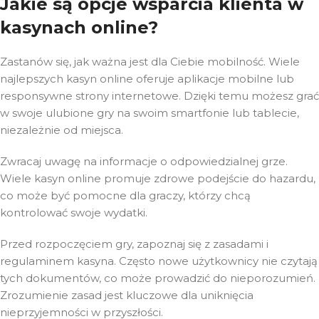
Jakie są opcje wsparcia klienta w
kasynach online?
Zastanów się, jak ważna jest dla Ciebie mobilność. Wiele
najlepszych kasyn online oferuje aplikacje mobilne lub
responsywne strony internetowe. Dzięki temu możesz grać
w swoje ulubione gry na swoim smartfonie lub tablecie,
niezależnie od miejsca.
Zwracaj uwagę na informacje o odpowiedzialnej grze.
Wiele kasyn online promuje zdrowe podejście do hazardu,
co może być pomocne dla graczy, którzy chcą
kontrolować swoje wydatki.
Przed rozpoczęciem gry, zapoznaj się z zasadami i
regulaminem kasyna. Często nowe użytkownicy nie czytają
tych dokumentów, co może prowadzić do nieporozumień.
Zrozumienie zasad jest kluczowe dla uniknięcia
nieprzyjemności w przyszłości.