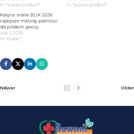
In "suwani product"
In "suwani product"
Kasyno online BLIK 2026:
najlepsze metody płatności
dla polskich graczy
July 1, 2026
In "Public"
Newer
Older