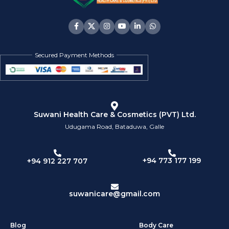
Secured Payment Methods
Suwani Health Care & Cosmetics (PVT) Ltd.
Udugama Road, Bataduwa, Galle
+94 773 177 199
+94 912 227 707
suwanicare@gmail.com
Blog
Body Care