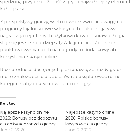
spędzoną przy grze. Radość z gry to najważniejszy element
każdej sesji.
Z perspektywy graczy, warto również zwrócić uwagę na
programy lojalnościowe w kasynach. Takie inicjatywy
nagradzają regularnych użytkowników, co sprawia, że gra
staje się jeszcze bardziej satysfakcjonująca. Zbieranie
punktów i wymiana ich na nagrody to dodatkowy atut
korzystania z kasyn online.
Różnorodność dostępnych gier sprawia, że każdy gracz
może znaleźć coś dla siebie. Warto eksplorować różne
kategorie, aby odkryć nowe ulubione gry.
Related
Najlepsze kasyno online
Najlepsze kasyno online
2026: Bonusy bez depozytu
2026: Polskie bonusy
dla doświadczonych graczy
kasynowe dla graczy
June 2, 2026
June 6, 2026