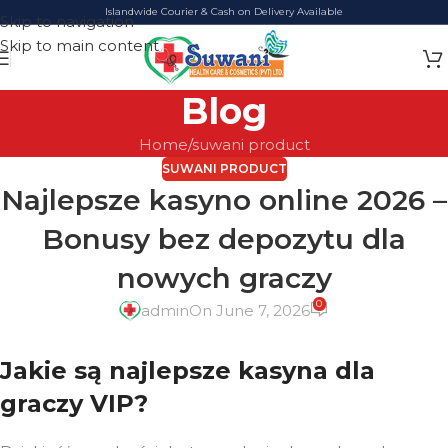
Islandwide Courier & Cash on Delivery Available
Skip to navigation
Skip to main content
Blog
Home
suwani product
SUWANI PRODUCT
Najlepsze kasyno online 2026 –
Bonusy bez depozytu dla
nowych graczy
0
admin
On June 7, 2026
Jakie są najlepsze kasyna dla
graczy VIP?