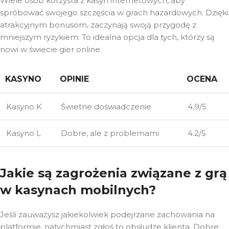
Wiele osób korzysta z kasyn internetowych, aby
spróbować swojego szczęścia w grach hazardowych. Dzięki
atrakcyjnym bonusom, zaczynają swoją przygodę z
mniejszym ryzykiem. To idealna opcja dla tych, którzy są
nowi w świecie gier online.
KASYNO
OPINIE
OCENA
Kasyno K
Świetne doświadczenie
4.9/5
Kasyno L
Dobre, ale z problemami
4.2/5
Jakie są zagrożenia związane z grą
w kasynach mobilnych?
Jeśli zauważysz jakiekolwiek podejrzane zachowania na
platformie, natychmiast zgłoś to obsłudze klienta. Dobre