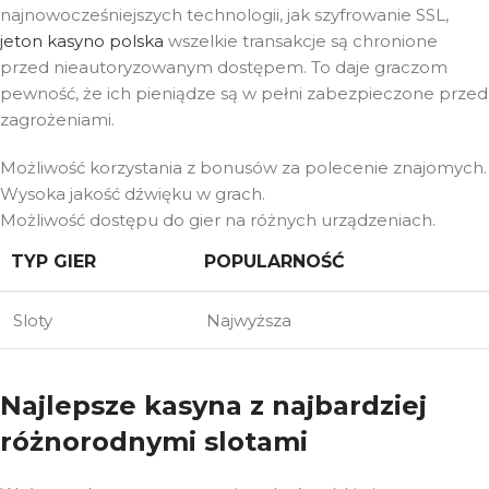
najnowocześniejszych technologii, jak szyfrowanie SSL,
jeton kasyno polska
wszelkie transakcje są chronione
przed nieautoryzowanym dostępem. To daje graczom
pewność, że ich pieniądze są w pełni zabezpieczone przed
zagrożeniami.
Możliwość korzystania z bonusów za polecenie znajomych.
Wysoka jakość dźwięku w grach.
Możliwość dostępu do gier na różnych urządzeniach.
TYP GIER
POPULARNOŚĆ
Sloty
Najwyższa
Najlepsze kasyna z najbardziej
różnorodnymi slotami