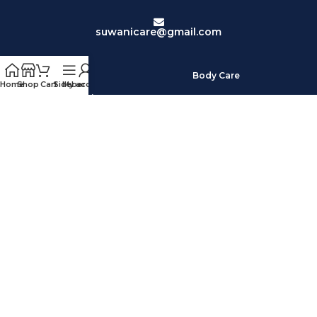
suwanicare@gmail.com
Blog
Body Care
Home
Shop
Cart
Sidebar
My account
Suwani Care Clinic
Face Care
About Us
Hair Care
Privacy Policy
Hand Care
Shipping & Return
Foot Care
Terms & Condition
Other Products
©2026 SUWANI HEALTH CARE & COSMETICS (PVT) LTD | ALL RIGHTS
RESERVED.
WEB DESIGNED AND DEVELOPED BY
WERZUO DIGITAL