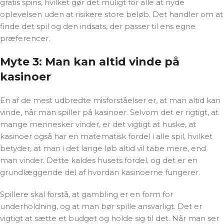
gratis spins, hvilket gør det muligt for alle at nyde
oplevelsen uden at risikere store beløb. Det handler om at
finde det spil og den indsats, der passer til ens egne
præferencer.
Myte 3: Man kan altid vinde på
kasinoer
En af de mest udbredte misforståelser er, at man altid kan
vinde, når man spiller på kasinoer. Selvom det er rigtigt, at
mange mennesker vinder, er det vigtigt at huske, at
kasinoer også har en matematisk fordel i alle spil, hvilket
betyder, at man i det lange løb altid vil tabe mere, end
man vinder. Dette kaldes husets fordel, og det er en
grundlæggende del af hvordan kasinoerne fungerer.
Spillere skal forstå, at gambling er en form for
underholdning, og at man bør spille ansvarligt. Det er
vigtigt at sætte et budget og holde sig til det. Når man ser