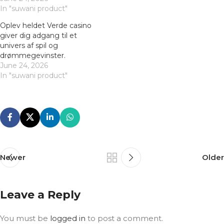
In "suwani product"
Oplev heldet Verde casino
giver dig adgang til et
univers af spil og
drømmegevinster.
June 24, 2026
In "suwani product"
Newer
Older
Leave a Reply
You must be
logged in
to post a comment.