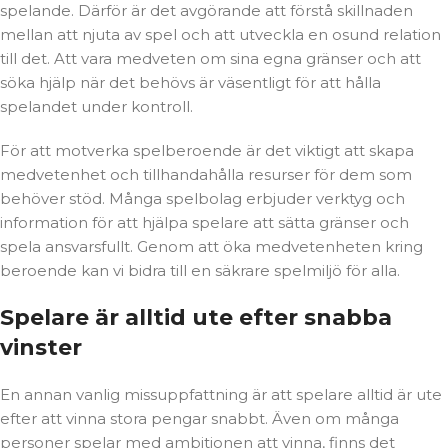
spelande. Därför är det avgörande att förstå skillnaden
mellan att njuta av spel och att utveckla en osund relation
till det. Att vara medveten om sina egna gränser och att
söka hjälp när det behövs är väsentligt för att hålla
spelandet under kontroll.
För att motverka spelberoende är det viktigt att skapa
medvetenhet och tillhandahålla resurser för dem som
behöver stöd. Många spelbolag erbjuder verktyg och
information för att hjälpa spelare att sätta gränser och
spela ansvarsfullt. Genom att öka medvetenheten kring
beroende kan vi bidra till en säkrare spelmiljö för alla.
Spelare är alltid ute efter snabba
vinster
En annan vanlig missuppfattning är att spelare alltid är ute
efter att vinna stora pengar snabbt. Även om många
personer spelar med ambitionen att vinna, finns det