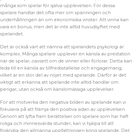
många som spelar för själva upplevelsen. För dessa
spelare handlar det ofta mer om spänningen och
underhållningen än om ekonomiska vinster. Att vinna kan
vara en bonus, men det är inte alltid huvudsyftet med
spelandet.
Det är också värt att nämna att spelandets psykologi är
komplex. Många spelare upplever en känsla av prestation
när de spelar, oavsett om de vinner eller förlorar. Detta kan
leda till en känsla av tillfredsställelse och engagemang,
vilket är en stor del av nöjet med spelande. Därför är det
viktigt att erkänna att spelande inte alltid handlar om
pengar, utan också om känslomässiga upplevelser.
För att motverka den negativa bilden av spelande kan vi
fokusera på att främja den positiva sidan av upplevelsen.
Genom att lyfta fram berättelser om spelare som har haft
roliga och minnesvärda stunder, kan vi hjälpa till att
förändra den allmänna uppfattningen kring spelande. Det