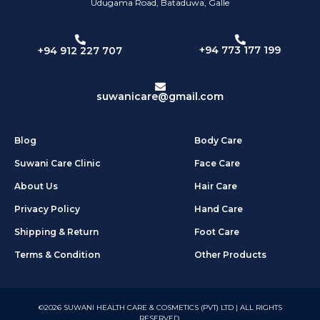
Udugama Road, Bataduwa, Galle
+94 773 177 199
+94 912 227 707
suwanicare@gmail.com
Blog
Body Care
Suwani Care Clinic
Face Care
About Us
Hair Care
Privacy Policy
Hand Care
Shipping & Return
Foot Care
Terms & Condition
Other Products
©2026 SUWANI HEALTH CARE & COSMETICS (PVT) LTD | ALL RIGHTS
RESERVED.