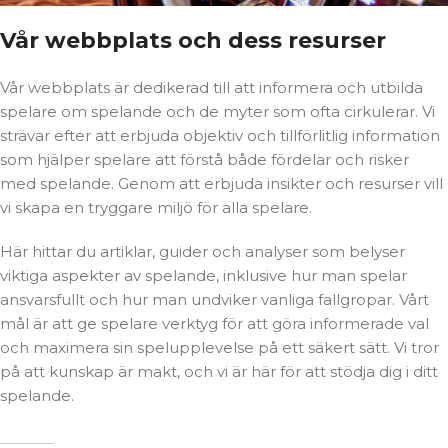
Vår webbplats och dess resurser
Vår webbplats är dedikerad till att informera och utbilda
spelare om spelande och de myter som ofta cirkulerar. Vi
strävar efter att erbjuda objektiv och tillförlitlig information
som hjälper spelare att förstå både fördelar och risker
med spelande. Genom att erbjuda insikter och resurser vill
vi skapa en tryggare miljö för alla spelare.
Här hittar du artiklar, guider och analyser som belyser
viktiga aspekter av spelande, inklusive hur man spelar
ansvarsfullt och hur man undviker vanliga fallgropar. Vårt
mål är att ge spelare verktyg för att göra informerade val
och maximera sin spelupplevelse på ett säkert sätt. Vi tror
på att kunskap är makt, och vi är här för att stödja dig i ditt
spelande.