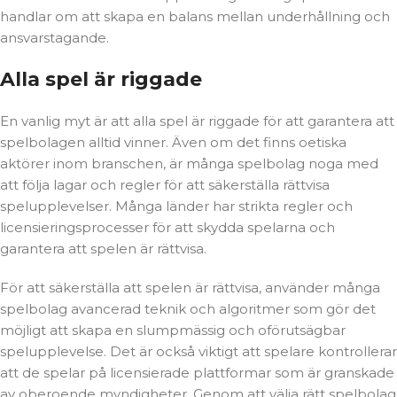
handlar om att skapa en balans mellan underhållning och
ansvarstagande.
Alla spel är riggade
En vanlig myt är att alla spel är riggade för att garantera att
spelbolagen alltid vinner. Även om det finns oetiska
aktörer inom branschen, är många spelbolag noga med
att följa lagar och regler för att säkerställa rättvisa
spelupplevelser. Många länder har strikta regler och
licensieringsprocesser för att skydda spelarna och
garantera att spelen är rättvisa.
För att säkerställa att spelen är rättvisa, använder många
spelbolag avancerad teknik och algoritmer som gör det
möjligt att skapa en slumpmässig och oförutsägbar
spelupplevelse. Det är också viktigt att spelare kontrollerar
att de spelar på licensierade plattformar som är granskade
av oberoende myndigheter. Genom att välja rätt spelbolag