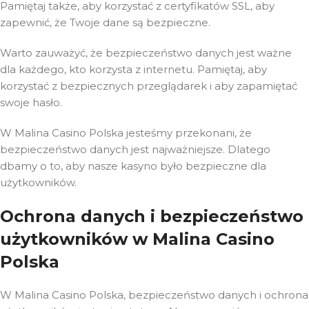
Pamiętaj także, aby korzystać z certyfikatów SSL, aby
zapewnić, że Twoje dane są bezpieczne.
Warto zauważyć, że bezpieczeństwo danych jest ważne
dla każdego, kto korzysta z internetu. Pamiętaj, aby
korzystać z bezpiecznych przeglądarek i aby zapamiętać
swoje hasło.
W Malina Casino Polska jesteśmy przekonani, że
bezpieczeństwo danych jest najważniejsze. Dlatego
dbamy o to, aby nasze kasyno było bezpieczne dla
użytkowników.
Ochrona danych i bezpieczeństwo
użytkowników w Malina Casino
Polska
W Malina Casino Polska, bezpieczeństwo danych i ochrona