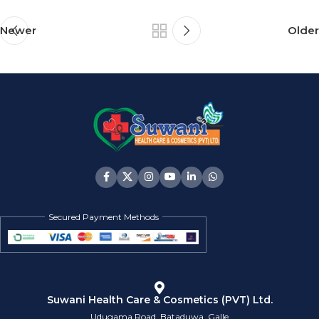
Newer
Older
Secured Payment Methods
Suwani Health Care & Cosmetics (PVT) Ltd.
Udugama Road, Bataduwa, Galle