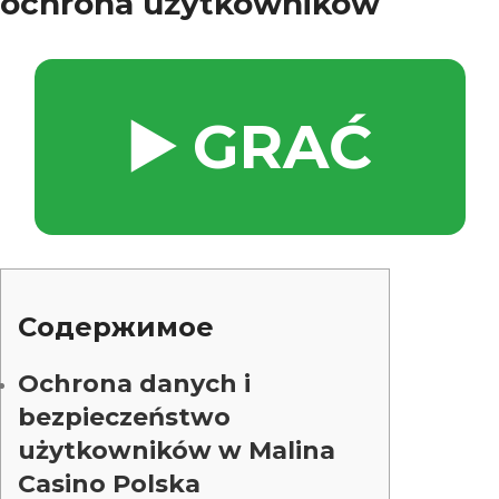
ochrona użytkowników
▶️ GRAĆ
Содержимое
Ochrona danych i
bezpieczeństwo
użytkowników w Malina
Casino Polska