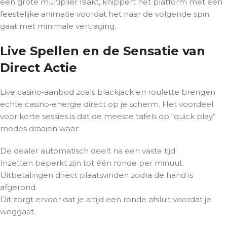
een grote multiplier raakt, knippert het platform met een
feestelijke animatie voordat het naar de volgende spin
gaat met minimale vertraging.
Live Spellen en de Sensatie van
Direct Actie
Live casino‑aanbod zoals blackjack en roulette brengen
echte casino‑energie direct op je scherm. Het voordeel
voor korte sessies is dat de meeste tafels op “quick play”
modes draaien waar:
De dealer automatisch deelt na een vaste tijd.
Inzetten beperkt zijn tot één ronde per minuut.
Uitbetalingen direct plaatsvinden zodra de hand is
afgerond.
Dit zorgt ervoor dat je altijd een ronde afsluit voordat je
weggaat.