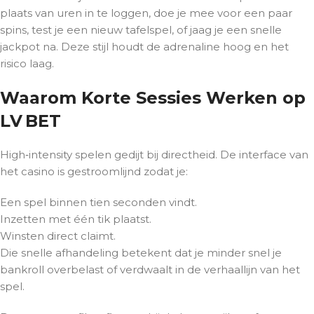
plaats van uren in te loggen, doe je mee voor een paar
spins, test je een nieuw tafelspel, of jaag je een snelle
jackpot na. Deze stijl houdt de adrenaline hoog en het
risico laag.
Waarom Korte Sessies Werken op
LV BET
High‑intensity spelen gedijt bij directheid. De interface van
het casino is gestroomlijnd zodat je:
Een spel binnen tien seconden vindt.
Inzetten met één tik plaatst.
Winsten direct claimt.
Die snelle afhandeling betekent dat je minder snel je
bankroll overbelast of verdwaalt in de verhaallijn van het
spel.