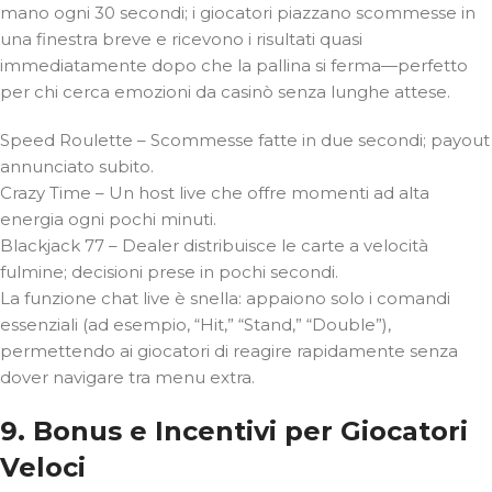
mano ogni 30 secondi; i giocatori piazzano scommesse in
una finestra breve e ricevono i risultati quasi
immediatamente dopo che la pallina si ferma—perfetto
per chi cerca emozioni da casinò senza lunghe attese.
Speed Roulette – Scommesse fatte in due secondi; payout
annunciato subito.
Crazy Time – Un host live che offre momenti ad alta
energia ogni pochi minuti.
Blackjack 77 – Dealer distribuisce le carte a velocità
fulmine; decisioni prese in pochi secondi.
La funzione chat live è snella: appaiono solo i comandi
essenziali (ad esempio, “Hit,” “Stand,” “Double”),
permettendo ai giocatori di reagire rapidamente senza
dover navigare tra menu extra.
9. Bonus e Incentivi per Giocatori
Veloci