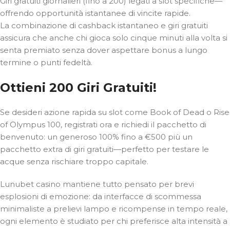
Giri gratuiti giornalieri (fino a 200) legati a slot specifiche—
offrendo opportunità istantanee di vincite rapide.
La combinazione di cashback istantaneo e giri gratuiti
assicura che anche chi gioca solo cinque minuti alla volta si
senta premiato senza dover aspettare bonus a lungo
termine o punti fedeltà.
Ottieni 200 Giri Gratuiti!
Se desideri azione rapida su slot come Book of Dead o Rise
of Olympus 100, registrati ora e richiedi il pacchetto di
benvenuto: un generoso 100% fino a €500 più un
pacchetto extra di giri gratuiti—perfetto per testare le
acque senza rischiare troppo capitale.
Lunubet casino mantiene tutto pensato per brevi
esplosioni di emozione: da interfacce di scommessa
minimaliste a prelievi lampo e ricompense in tempo reale,
ogni elemento è studiato per chi preferisce alta intensità a