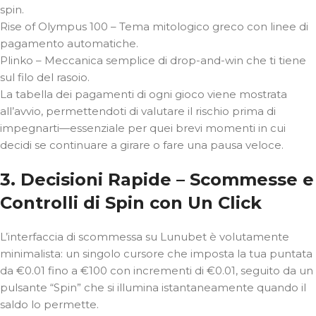
spin.
Rise of Olympus 100 – Tema mitologico greco con linee di
pagamento automatiche.
Plinko – Meccanica semplice di drop-and-win che ti tiene
sul filo del rasoio.
La tabella dei pagamenti di ogni gioco viene mostrata
all’avvio, permettendoti di valutare il rischio prima di
impegnarti—essenziale per quei brevi momenti in cui
decidi se continuare a girare o fare una pausa veloce.
3. Decisioni Rapide – Scommesse e
Controlli di Spin con Un Click
L’interfaccia di scommessa su Lunubet è volutamente
minimalista: un singolo cursore che imposta la tua puntata
da €0.01 fino a €100 con incrementi di €0.01, seguito da un
pulsante “Spin” che si illumina istantaneamente quando il
saldo lo permette.