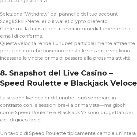
poco congestionata.
Seleziona “Withdraw” dal pannello del tuo account.
Scegli Skrill/Neteller o il wallet crypto preferito.
Conferma la transazione; riceverai immediatamente una
email di conferma.
Questa velocità rende Lunubet particolarmente attraente
per i giocatori che finiscono presto le sessioni e vogliono
incassare le vincite prima di passare alla prossima attività.
8. Snapshot del Live Casino –
Speed Roulette e Blackjack Veloce
La sezione live dealer di Lunubet può sembrare in
contrasto con le sessioni brevi a prima vista—ma giochi
come Speed Roulette e Blackjack 77 sono progettati per
cicli di gioco rapidi.
Un tavolo di Speed Roulette tipicamente cambia un’intera