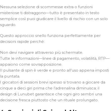
Nessuna selezione di scommesse extra o funzioni
misteriose ti distraggono—tutto è presentato in testo
semplice così puoi giudicare il livello di rischio con un solo
sguardo.
Questo approccio snello funziona perfettamente per
decisioni rapide perché:
Non devi navigare attraverso più schermate.
Tutte le informazioni—linee di pagamento, volatilità, RTP—
appaiono come sovrapposizione.
Il pulsante di spin è verde e pronto all’uso appena imposti
la puntata.
I giocatori di sessioni brevi spesso si trovano a giocare da
cinque a dieci giri prima che l’adrenalina diminuisca; il
design di Lunubet garantisce che ogni giro sembri una
decisione fresca piuttosto che un rituale prolungato.