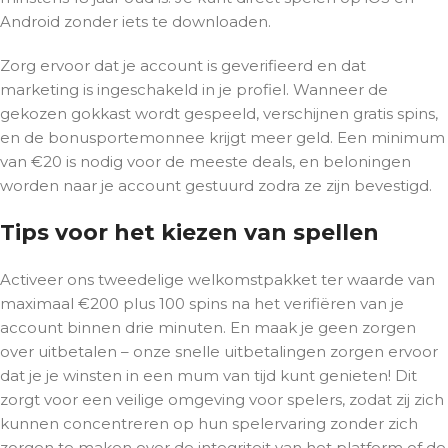
Android zonder iets te downloaden.
Zorg ervoor dat je account is geverifieerd en dat
marketing is ingeschakeld in je profiel. Wanneer de
gekozen gokkast wordt gespeeld, verschijnen gratis spins,
en de bonusportemonnee krijgt meer geld. Een minimum
van €20 is nodig voor de meeste deals, en beloningen
worden naar je account gestuurd zodra ze zijn bevestigd.
Tips voor het kiezen van spellen
Activeer ons tweedelige welkomstpakket ter waarde van
maximaal €200 plus 100 spins na het verifiëren van je
account binnen drie minuten. En maak je geen zorgen
over uitbetalen – onze snelle uitbetalingen zorgen ervoor
dat je je winsten in een mum van tijd kunt genieten! Dit
zorgt voor een veilige omgeving voor spelers, zodat zij zich
kunnen concentreren op hun spelervaring zonder zich
zorgen te maken over de integriteit van het platform of de