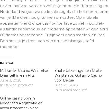
te zien hoeveel winst en verlies je hebt. Met betrekking tot
Nederland volgen we de lokale regels, die het controleren
van je ID indien nodig kunnen omvatten. Op mobiele
apparaten werkt onze casino-interface zowel in portret-
als landschapsmodus, en moderne apparaten krijgen altijd
60 frames per seconde. Er zijn veel open stoelen, en Bet
Behind laat je direct aan een drukke blackjacktafel
meedoen.
Related
Mr Punter Casino: Waar Elke
Snelle Uitkeringen en Grote
Draai telt in een Flits
Winsten op Golisimo Casino
June 3, 2026
voor België
In "suwani product"
June 27, 2026
In "suwani product"
Online casino Spin in
Nederland Registratie en
accountaanmaak voor