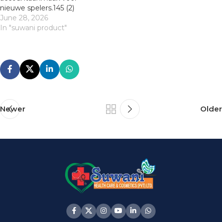
nieuwe spelers.145 (2)
June 28, 2026
In "suwani product"
Newer
Older