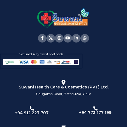
Secured Payment Methods
Suwani Health Care & Cosmetics (PVT) Ltd.
Udugama Road, Bataduwa, Galle
+94 773 177 199
+94 912 227 707