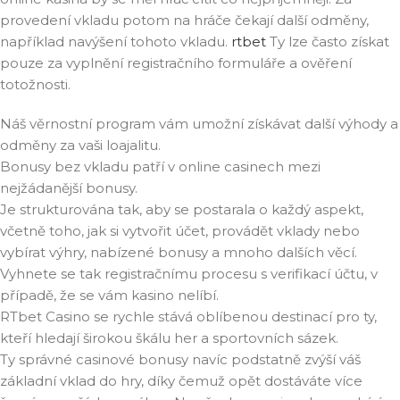
provedení vkladu potom na hráče čekají další odměny,
například navýšení tohoto vkladu.
rtbet
Ty lze často získat
pouze za vyplnění registračního formuláře a ověření
totožnosti.
Náš věrnostní program vám umožní získávat další výhody a
odměny za vaši loajalitu.
Bonusy bez vkladu patří v online casinech mezi
nejžádanější bonusy.
Je strukturována tak, aby se postarala o každý aspekt,
včetně toho, jak si vytvořit účet, provádět vklady nebo
vybírat výhry, nabízené bonusy a mnoho dalších věcí.
Vyhnete se tak registračnímu procesu s verifikací účtu, v
případě, že se vám kasino nelíbí.
RTbet Casino se rychle stává oblíbenou destinací pro ty,
kteří hledají širokou škálu her a sportovních sázek.
Ty správné casinové bonusy navíc podstatně zvýší váš
základní vklad do hry, díky čemuž opět dostáváte více