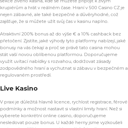
sekce živého kasina, kde se můžete připojit k živým
krupiérům a hrát v reálném čase. Hraní v 500 Casino CZ je
nejen zábavné, ale také bezpečné a důvěryhodné, což
zajišťuje, že si můžete užít svůj čas v kasinu naplno.
Atraktivní 200% bonus až do výše € a 10% cashback bez
přetočení. Zjistíte, jaké výhody tyto platformy nabízejí, jaké
bonusy na vás čekají a proč se právě tato casina mohou
stát vaší novou oblíbenou platformou. Doporučujeme
využít uvítací nabídky s rozvahou, dodržovat zásady
zodpovědného hraní a vychutnat si zábavu v bezpečném a
regulovaném prostředí.
Live Kasino
V praxi je důležitá hlavně licence, rychlost registrace, férové
podmínky a možnost nastavit si vlastní limity hraní. Než si
vyberete konkrétní online casino, doporučujeme
nesledovat pouze bonus. U každé herny jsme vyzkoušeli