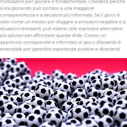
motivazioni per giocare è fondamentale. Chiedersi perché
si sta giocando può portare a una maggiore
consapevolezza e a decisioni più informate. Se il gioco è
visto come un mezzo per sfuggire a emozioni negative o a
situazioni stressanti, può essere utile esplorare alternative
più salutari per affrontare queste sfide. Creare un
approccio consapevole e informato al gioco d’azzardo è
essenziale per garantire esperienze positive e divertenti.