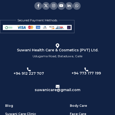
Secured Payment Methods
Suwani Health Care & Cosmetics (PVT) Ltd.
Udugama Road, Bataduwa, Galle
+94 773 177 199
+94 912 227 707
suwanicare@gmail.com
Blog
Body Care
Suwani Care Clinic
Face Care