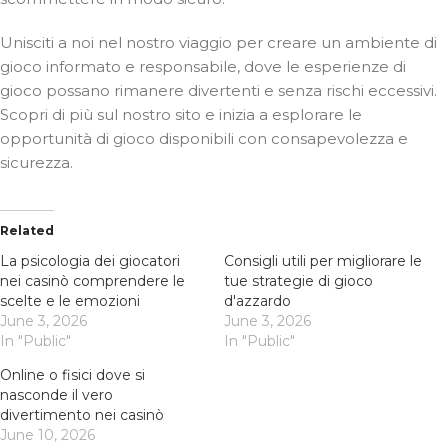
Unisciti a noi nel nostro viaggio per creare un ambiente di
gioco informato e responsabile, dove le esperienze di
gioco possano rimanere divertenti e senza rischi eccessivi.
Scopri di più sul nostro sito e inizia a esplorare le
opportunità di gioco disponibili con consapevolezza e
sicurezza.
Related
La psicologia dei giocatori
Consigli utili per migliorare le
nei casinò comprendere le
tue strategie di gioco
scelte e le emozioni
d'azzardo
June 3, 2026
June 3, 2026
In "Public"
In "Public"
Online o fisici dove si
nasconde il vero
divertimento nei casinò
June 10, 2026