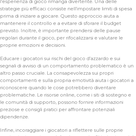
l’esperienza di gioco rimanga divertente. Una delle
strategie più efficaci consiste nell’impostare limiti di spesa
prima di iniziare a giocare. Questo approccio aiuta a
mantenere il controllo e a evitare di sforare il budget
previsto. Inoltre, è importante prendersi delle pause
regolari durante il gioco, per rifocalizzarsi e valutare le
proprie emozioni e decisioni.
Educare i giocatori sui rischi del gioco d’azzardo e sui
segnali di avviso di un comportamento problematico è un
altro passo cruciale. La consapevolezza sui propri
comportamenti e sulla propria emotività aiuta i giocatori a
riconoscere quando le cose potrebbero diventare
problematiche. Le risorse online, come i siti di sostegno e
le comunità di supporto, possono fornire informazioni
preziose e consigli pratici per affrontare potenziali
dipendenze.
Infine, incoraggiare i giocatori a riflettere sulle proprie