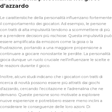
d’azzardo
Le caratteristiche della personalità influenzano fortemente
il comportamento dei giocatori. Ad esempio, le persone
con tratti di alta impulsività tendono a scommettere di più
e a prendere decisioni più rischiose. Questa impulsività può
essere amplificata da emozioni come la gioia o la
frustrazione, portando a una maggiore propensione a
continuare a giocare nonostante le perdite. La personalità
gioca dunque un ruolo cruciale nell’influenzare le scelte e
le reazioni durante il gioco.
Inoltre, alcuni studi indicano che i giocatori con tratti di
ricerca di novità possono essere più attratti dai giochi
d’azzardo, cercando l’eccitazione e l’adrenalina che ne
derivano. Queste persone sono motivate a esplorare
nuove esperienze e potrebbero essere meno inclini a
considerare le conseguenze delle loro azioni. Di