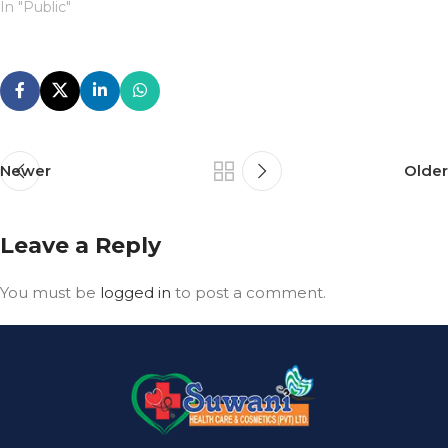
In "Public"
Newer
Older
Leave a Reply
You must be
logged in
to post a comment.