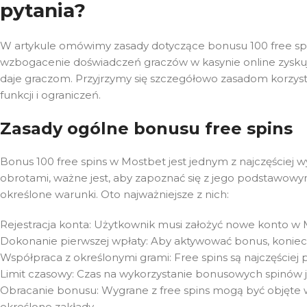
pytania?
W artykule omówimy zasady dotyczące bonusu 100 free sp
wzbogacenie doświadczeń graczów w kasynie online zyskuje 
daje graczom. Przyjrzymy się szczegółowo zasadom korzy
funkcji i ograniczeń.
Zasady ogólne bonusu free spins
Bonus 100 free spins w Mostbet jest jednym z najczęściej w
obrotami, ważne jest, aby zapoznać się z jego podstawowy
określone warunki. Oto najważniejsze z nich:
Rejestracja konta: Użytkownik musi założyć nowe konto w 
Dokonanie pierwszej wpłaty: Aby aktywować bonus, koniecz
Współpraca z określonymi grami: Free spins są najczęściej
Limit czasowy: Czas na wykorzystanie bonusowych spinów je
Obracanie bonusu: Wygrane z free spins mogą być objęte w
określone zakłady.