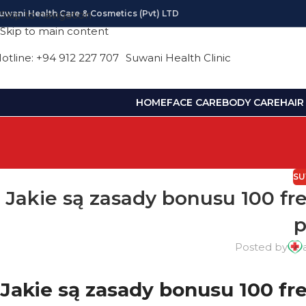
uwani Health Care & Cosmetics (pvt) LTD
Skip to navigation
Skip to main content
otline: +94 912 227 707
Suwani Health Clinic
HOME
FACE CARE
BODY CARE
HAIR
SU
Jakie są zasady bonusu 100 fr
p
Posted by
Jakie są zasady bonusu 100 fr