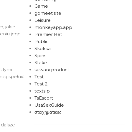
Game
gomeet.site
Leisure
, jakie
monkeyapp.app
eniu jego
Premier Bet
Public
Skokka
Spins
Stake
ć tymi
suwani product
szą spełnić
Test
Test 2
textslp
TsEscort
UsaSexGuide
στοιχηματικες
 dalsze