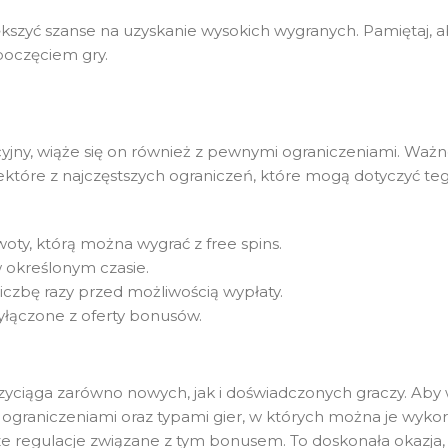
iększyć szanse na uzyskanie wysokich wygranych. Pamiętaj, 
poczęciem gry.
yjny, wiąże się on również z pewnymi ograniczeniami. Ważne
ektóre z najczęstszych ograniczeń, które mogą dotyczyć te
oty, którą można wygrać z free spins.
 określonym czasie.
czbę razy przed możliwością wypłaty.
yłączone z oferty bonusów.
rzyciąga zarówno nowych, jak i doświadczonych graczy. Aby 
i, ograniczeniami oraz typami gier, w których można je wykor
ze regulacje związane z tym bonusem. To doskonała okazja,