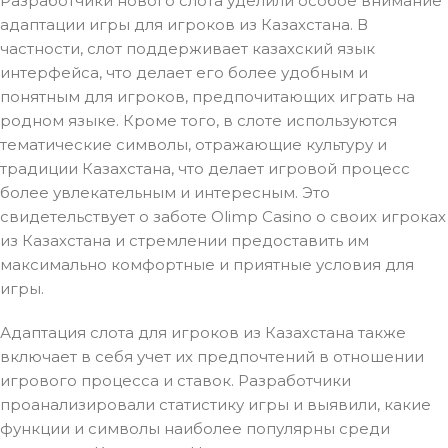
Разработчики нового слота уделили особое внимание
адаптации игры для игроков из Казахстана. В
частности, слот поддерживает казахский язык
интерфейса, что делает его более удобным и
понятным для игроков, предпочитающих играть на
родном языке. Кроме того, в слоте используются
тематические символы, отражающие культуру и
традиции Казахстана, что делает игровой процесс
более увлекательным и интересным. Это
свидетельствует о заботе Olimp Casino о своих игроках
из Казахстана и стремлении предоставить им
максимально комфортные и приятные условия для
игры.
Адаптация слота для игроков из Казахстана также
включает в себя учет их предпочтений в отношении
игрового процесса и ставок. Разработчики
проанализировали статистику игры и выявили, какие
функции и символы наиболее популярны среди