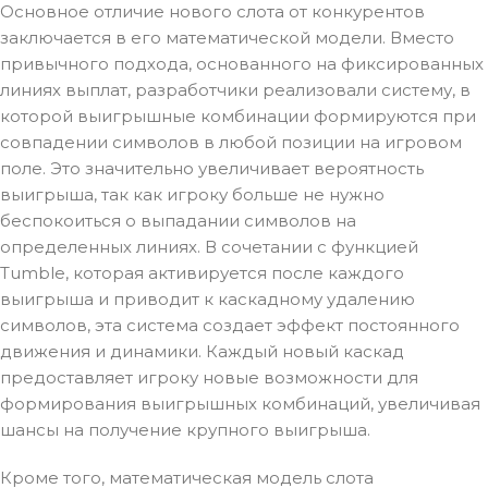
Основное отличие нового слота от конкурентов
заключается в его математической модели. Вместо
привычного подхода, основанного на фиксированных
линиях выплат, разработчики реализовали систему, в
которой выигрышные комбинации формируются при
совпадении символов в любой позиции на игровом
поле. Это значительно увеличивает вероятность
выигрыша, так как игроку больше не нужно
беспокоиться о выпадании символов на
определенных линиях. В сочетании с функцией
Tumble, которая активируется после каждого
выигрыша и приводит к каскадному удалению
символов, эта система создает эффект постоянного
движения и динамики. Каждый новый каскад
предоставляет игроку новые возможности для
формирования выигрышных комбинаций, увеличивая
шансы на получение крупного выигрыша.
Кроме того, математическая модель слота