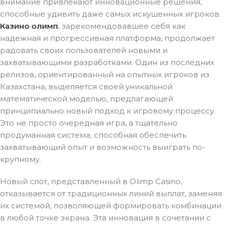
внимание привлекают инновационные решения,
способные удивить даже самых искушенных игроков.
Казино олимп
, зарекомендовавшее себя как
надежная и прогрессивная платформа, продолжает
радовать своих пользователей новыми и
захватывающими разработками. Один из последних
релизов, ориентированный на опытных игроков из
Казахстана, выделяется своей уникальной
математической моделью, предлагающей
принципиально новый подход к игровому процессу.
Это не просто очередная игра, а тщательно
продуманная система, способная обеспечить
захватывающий опыт и возможность выиграть по-
крупному.
Новый слот, представленный в Olimp Casino,
отказывается от традиционных линий выплат, заменяя
их системой, позволяющей формировать комбинации
в любой точке экрана. Эта инновация в сочетании с