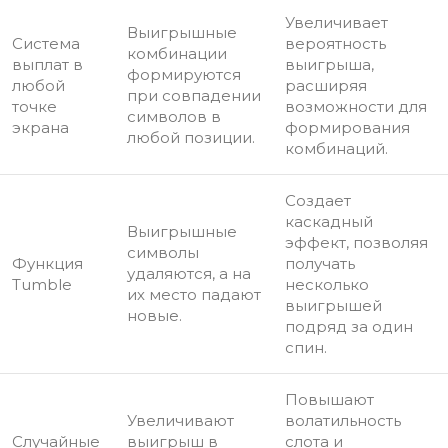
Увеличивает
Выигрышные
Система
вероятность
комбинации
выплат в
выигрыша,
формируются
любой
расширяя
при совпадении
точке
возможности для
символов в
экрана
формирования
любой позиции.
комбинаций.
Создает
каскадный
Выигрышные
эффект, позволяя
символы
Функция
получать
удаляются, а на
Tumble
несколько
их место падают
выигрышей
новые.
подряд за один
спин.
Повышают
Увеличивают
волатильность
Случайные
выигрыш в
слота и