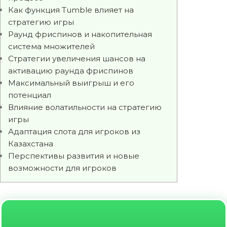
Как функция Tumble влияет на
стратегию игры
Раунд фриспинов и накопительная
система множителей
Стратегии увеличения шансов на
активацию раунда фриспинов
Максимальный выигрыш и его
потенциал
Влияние волатильности на стратегию
игры
Адаптация слота для игроков из
Казахстана
Перспективы развития и новые
возможности для игроков