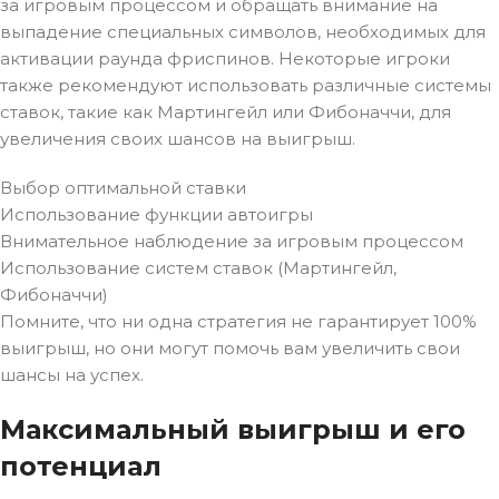
за игровым процессом и обращать внимание на
выпадение специальных символов, необходимых для
активации раунда фриспинов. Некоторые игроки
также рекомендуют использовать различные системы
ставок, такие как Мартингейл или Фибоначчи, для
увеличения своих шансов на выигрыш.
Выбор оптимальной ставки
Использование функции автоигры
Внимательное наблюдение за игровым процессом
Использование систем ставок (Мартингейл,
Фибоначчи)
Помните, что ни одна стратегия не гарантирует 100%
выигрыш, но они могут помочь вам увеличить свои
шансы на успех.
Максимальный выигрыш и его
потенциал