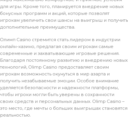
для игры. Кроме того, планируется внедрение новых
бонусных программ и акций, которые позволят
игрокам увеличить свои шансы на выигрыш и получить
дополнительные преимущества.
Олимп Casino стремится стать лидером в индустрии
онлайн-казино, предлагая своим игрокам самые
современные и захватывающие игровые решения.
Благодаря постоянному развитию и внедрению новых
технологий, Olimp Casino предоставляет своим
игрокам возможность окунуться в мир азарта и
получить незабываемые эмоции. Особое внимание
уделяется безопасности и надежности платформы,
чтобы игроки могли быть уверены в сохранности
своих средств и персональных данных. Olimp Casino –
это место, где мечты о больших выигрышах становятся
реальностью.