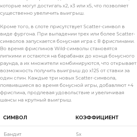
которые могут достигать x2, x3 или x5, что позволяет
существенно увеличить выигрыш.
Кроме того, в слоте присутствует Scatter-символ в
виде фургона. При выпадении трех или более Scatter-
символов запускается бонусная игра с 8 фриспинами.
Во время фриспинов Wild-символы становятся
липкими и остаются на барабанах до конца бонусного
раунда, а их множители комбинируются, что открывает
возможность получить выигрыш до x125 от ставки за
один спин. Каждые три новых Scatter-символа,
появившиеся во время бонусной игры, добавляют +4
фриспина, продлевая удовольствие и увеличивая
шансы на крупный выигрыш.
СИМВОЛ
КОЭФФИЦИЕНТ
Бандит
5x