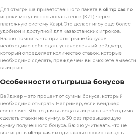
Для отыгрыша приветственного пакета в
olimp casino
игроки могут использовать тенге (KZT) через
платежную систему Kaspi. Это делает игру еще более
удобной и доступной для казахстанских игроков.
Важно помнить, что при отыгрыше бонусов
необходимо соблюдать установленный вейджер,
который определяет количество ставок, которые
необходимо сделать, прежде чем вы сможете вывести
выигрыш.
Особенности отыгрыша бонусов
Вейджер – это процент от суммы бонуса, который
необходимо отыграть. Например, если вейджер
составляет 30x, то для вывода выигрыша необходимо
сделать ставки на сумму, в 30 раз превышающую
сумму полученного бонуса. Важно учитывать, что не
все игры в
olimp casino
одинаково вносят вклад в