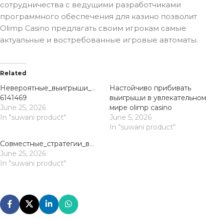
сотрудничества с ведущими разработчиками
программного обеспечения для казино позволит
Olimp Casino предлагать своим игрокам самые
актуальные и востребованные игровые автоматы.
Related
Невероятные_выигрыши_и_бонусы_вокруг_olimp_casin-
Настойчиво прибивать
6141469
выигрыши в увлекательном
June 25, 2026
мире olimp casino
In "suwani product"
June 5, 2026
In "suwani product"
Совместные_стратегии_выигрыша_с_olimp_casino_kz_и
June 25, 2026
In "suwani product"