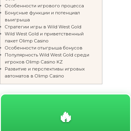
Особенности игрового процесса
Бонусные функции и потенциал
выигрыша
Стратегии игры в Wild West Gold
Wild West Gold и приветственный
пакет Olimp Casino
Особенности отыгрыша бонусов
Популярность Wild West Gold среди
игроков Olimp Casino KZ
Развитие и перспективы игровых
автоматов в Olimp Casino
🔥