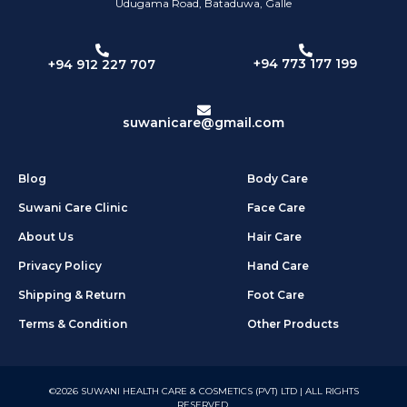
Udugama Road, Bataduwa, Galle
+94 773 177 199
+94 912 227 707
suwanicare@gmail.com
Blog
Body Care
Suwani Care Clinic
Face Care
About Us
Hair Care
Privacy Policy
Hand Care
Shipping & Return
Foot Care
Terms & Condition
Other Products
©2026 SUWANI HEALTH CARE & COSMETICS (PVT) LTD | ALL RIGHTS
RESERVED.