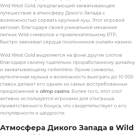
Wild West Gold, предлагающий захватывающее
путешествие в атмосферу Дикого Запада с
возможностью сорвать крупный куш. Этот игровой
автомат, благодаря своей уникальной механике
липких Wild-символов и привлекательному RTP,
быстро завоевал сердца поклонников онлайн-казино.
Wild West Gold выделяется на фоне других слотов
благодаря своему тщательно проработанному дизайну
и захватывающему геймплею. Яркие символы,
аутентичная музыка и возможность выиграть до 10 000
ставок делают его одним из самых востребованных
предложений в
olimp casino
. Более того, этот слот
активно используется игроками для отыгрыша
приветственного бонуса, что свидетельствует о его
популярности и щедрости.
Атмосфера Дикого Запада в Wild