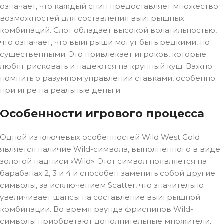
означает, что каждый спин предоставляет множество
возможностей для составления выигрышных
комбинаций. Слот обладает высокой волатильностью,
что означает, что выигрыши могут быть редкими, но
существенными. Это привлекает игроков, которые
любят рисковать и надеются на крупный куш. Важно
помнить о разумном управлении ставками, особенно
при игре на реальные деньги.
Особенности игрового процесса
Одной из ключевых особенностей Wild West Gold
является наличие Wild-символа, выполненного в виде
золотой надписи «Wild». Этот символ появляется на
барабанах 2, 3 и 4 и способен заменить собой другие
символы, за исключением Scatter, что значительно
увеличивает шансы на составление выигрышной
комбинации. Во время раунда фриспинов Wild-
символы приобретают дополнительные множители,