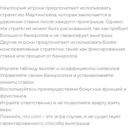
Некоторые игроки предпочитают использовать
стратегию Мартингейла, которая заключается в
удвоении ставки после каждого проигрыша. Однако
эта стратегия может быть рискованной, так как требует
большого банкролла и не гарантирует выигрыш.
Другие игроки предпочитают использовать более
консервативные стратегии, такие как фиксированная
ставка или процент от банкролла.
Изучите таблицу выплат и коэффициенты символов.
Управляйте своим банкроллом и устанавливайте
лимиты ставок.
Воспользуйтесь преимуществами бонусных функций и
фриспинов.
Играйте ответственно и не позволяйте азарту взять
верх.
Помните, что слот – это игра случая, и не существует
гарантированного способа выигрыша.