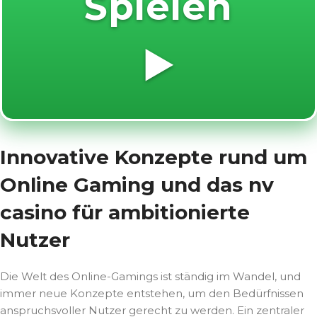
Spielen
▶️
Innovative Konzepte rund um
Online Gaming und das nv
casino für ambitionierte
Nutzer
Die Welt des Online-Gamings ist ständig im Wandel, und
immer neue Konzepte entstehen, um den Bedürfnissen
anspruchsvoller Nutzer gerecht zu werden. Ein zentraler