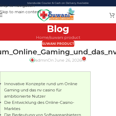
Islandwide Courier & Cash on Delivery Available
Skip to navigation
Skip to main content
Blog
Home
suwani product
SUWANI PRODUCT
um_Online_Gaming_und_das_nv_
0
admin
On June 26, 2026
Innovative Konzepte rund um Online
Gaming und das nv casino für
ambitionierte Nutzer
Die Entwicklung des Online-Casino-
Marktes
Die Bedeutung von Softwareanbietern