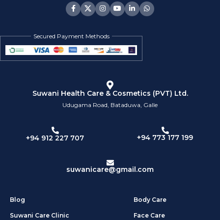
Secured Payment Methods
Suwani Health Care & Cosmetics (PVT) Ltd.
Udugama Road, Bataduwa, Galle
+94 773 177 199
+94 912 227 707
suwanicare@gmail.com
Blog
Body Care
Suwani Care Clinic
Face Care