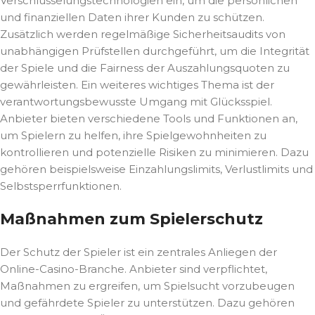
Verschlüsselungstechnologien ein, um die persönlichen
und finanziellen Daten ihrer Kunden zu schützen.
Zusätzlich werden regelmäßige Sicherheitsaudits von
unabhängigen Prüfstellen durchgeführt, um die Integrität
der Spiele und die Fairness der Auszahlungsquoten zu
gewährleisten. Ein weiteres wichtiges Thema ist der
verantwortungsbewusste Umgang mit Glücksspiel.
Anbieter bieten verschiedene Tools und Funktionen an,
um Spielern zu helfen, ihre Spielgewohnheiten zu
kontrollieren und potenzielle Risiken zu minimieren. Dazu
gehören beispielsweise Einzahlungslimits, Verlustlimits und
Selbstsperrfunktionen.
Maßnahmen zum Spielerschutz
Der Schutz der Spieler ist ein zentrales Anliegen der
Online-Casino-Branche. Anbieter sind verpflichtet,
Maßnahmen zu ergreifen, um Spielsucht vorzubeugen
und gefährdete Spieler zu unterstützen. Dazu gehören