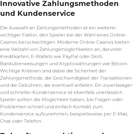
Innovative Zahlungsmethoden
und Kundenservice
Die Auswahl an Zahlungsmethoden ist ein weiterer
wichtiger Faktor, den Spieler bei der Wahl eines Online-
Casinos berücksichtigen. Moderne Online-Casinos bieten
eine Vielzahl von Zahlungsmöglichkeiten an, darunter
Kreditkarten, E-Wallets wie PayPal oder Skrill,
Banküberweisungen und Kryptowährungen wie Bitcoin.
Wichtige Kriterien sind dabei die Sicherheit der
Zahlungsmethode, die Geschwindigkeit der Transaktionen
und die Gebühren, die eventuell anfallen. Ein zuverlässiger
und schneller Kundenservice ist ebenfalls unerlässlich.
Spieler sollten die Möglichkeit haben, bei Fragen oder
Problemen schnell und einfach Kontakt zum
Kundenservice aufzunehmen, beispielsweise per E-Mail,
Chat oder Telefon.