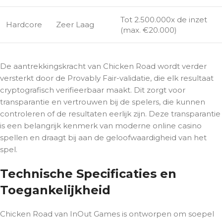
Tot 2.500.000x de inzet
Hardcore
Zeer Laag
(max. €20.000)
De aantrekkingskracht van Chicken Road wordt verder
versterkt door de Provably Fair-validatie, die elk resultaat
cryptografisch verifieerbaar maakt. Dit zorgt voor
transparantie en vertrouwen bij de spelers, die kunnen
controleren of de resultaten eerlijk zijn. Deze transparantie
is een belangrijk kenmerk van moderne online casino
spellen en draagt bij aan de geloofwaardigheid van het
spel.
Technische Specificaties en
Toegankelijkheid
Chicken Road van InOut Games is ontworpen om soepel