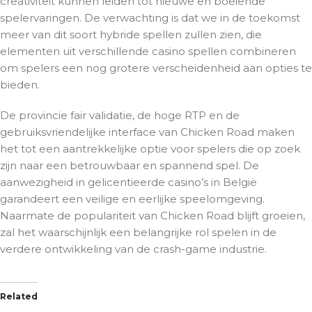
creativiteit kunnen leiden tot nieuwe en boeiende
spelervaringen. De verwachting is dat we in de toekomst
meer van dit soort hybride spellen zullen zien, die
elementen uit verschillende casino spellen combineren
om spelers een nog grotere verscheidenheid aan opties te
bieden.
De provincie fair validatie, de hoge RTP en de
gebruiksvriendelijke interface van Chicken Road maken
het tot een aantrekkelijke optie voor spelers die op zoek
zijn naar een betrouwbaar en spannend spel. De
aanwezigheid in gelicentieerde casino’s in België
garandeert een veilige en eerlijke speelomgeving.
Naarmate de populariteit van Chicken Road blijft groeien,
zal het waarschijnlijk een belangrijke rol spelen in de
verdere ontwikkeling van de crash-game industrie.
Related