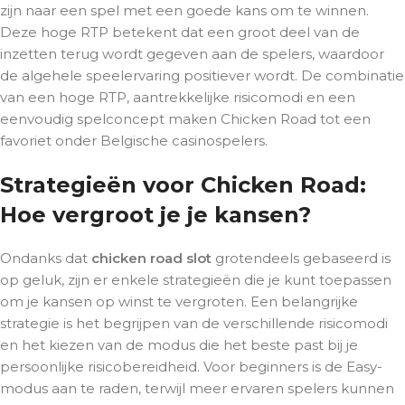
zijn naar een spel met een goede kans om te winnen.
Deze hoge RTP betekent dat een groot deel van de
inzetten terug wordt gegeven aan de spelers, waardoor
de algehele speelervaring positiever wordt. De combinatie
van een hoge RTP, aantrekkelijke risicomodi en een
eenvoudig spelconcept maken Chicken Road tot een
favoriet onder Belgische casinospelers.
Strategieën voor Chicken Road:
Hoe vergroot je je kansen?
Ondanks dat
chicken road slot
grotendeels gebaseerd is
op geluk, zijn er enkele strategieën die je kunt toepassen
om je kansen op winst te vergroten. Een belangrijke
strategie is het begrijpen van de verschillende risicomodi
en het kiezen van de modus die het beste past bij je
persoonlijke risicobereidheid. Voor beginners is de Easy-
modus aan te raden, terwijl meer ervaren spelers kunnen