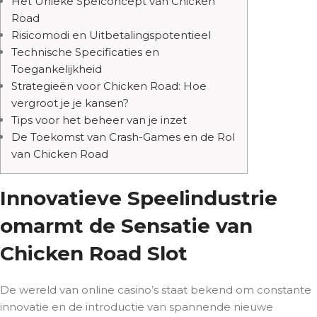
Het Unieke Spelconcept van Chicken
Road
Risicomodi en Uitbetalingspotentieel
Technische Specificaties en
Toegankelijkheid
Strategieën voor Chicken Road: Hoe
vergroot je je kansen?
Tips voor het beheer van je inzet
De Toekomst van Crash-Games en de Rol
van Chicken Road
Innovatieve Speelindustrie
omarmt de Sensatie van
Chicken Road Slot
De wereld van online casino’s staat bekend om constante
innovatie en de introductie van spannende nieuwe