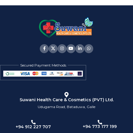
Secured Payment Methods
Suwani Health Care & Cosmetics (PVT) Ltd.
Udugama Road, Bataduwa, Galle
+94 773 177 199
+94 912 227 707