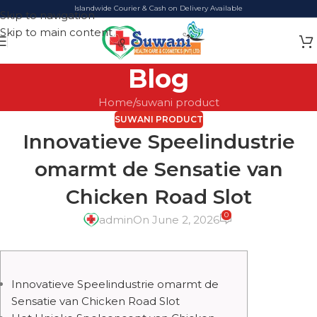
Islandwide Courier & Cash on Delivery Available
Skip to navigation
Skip to main content
Blog
Home
suwani product
SUWANI PRODUCT
Innovatieve Speelindustrie
omarmt de Sensatie van
Chicken Road Slot
0
admin
On June 2, 2026
Innovatieve Speelindustrie omarmt de
Sensatie van Chicken Road Slot