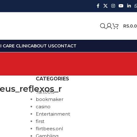
RS.
0.
 CARE CLINIC
ABOUT US
CONTACT
CATEGORIES
eus_reflexos_r
7ai.tools
bookmaker
casino
Entertainment
first
flirtbees.onl
Gambling