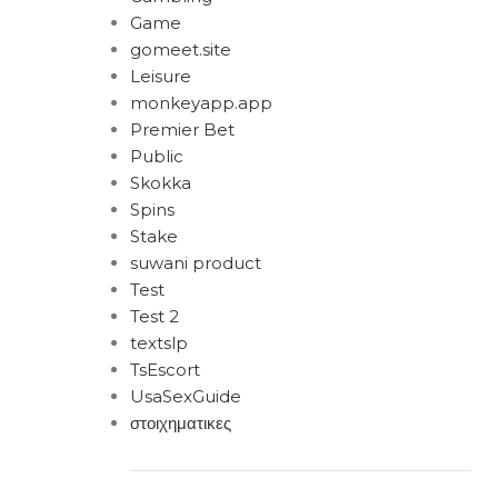
Game
gomeet.site
Leisure
monkeyapp.app
Premier Bet
Public
Skokka
Spins
Stake
suwani product
Test
Test 2
textslp
TsEscort
UsaSexGuide
στοιχηματικες