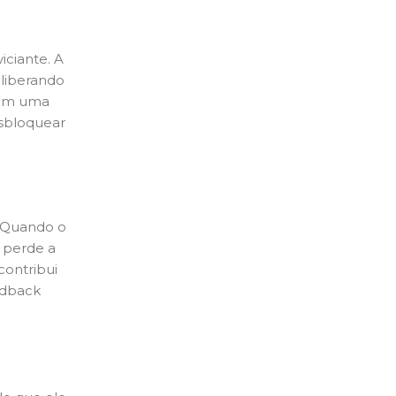
iciante. A
 liberando
com uma
esbloquear
. Quando o
e perde a
contribui
edback