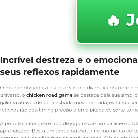
🔥 
Incrível destreza e o emocion
seus reflexos rapidamente
O mundo dos jogos casuais é vasto e diversificado, oferec
universo, o
chicken road game
se destaca pela sua simplici
galinha através de uma estrada movimentada, evitando ser
reflexos rápidos, timing preciso e uma pitada de sorte tor
A popularidade desse tipo de jogo reside na sua acessibil
aprendizado. Basta um toque ou clique no momento certo pa