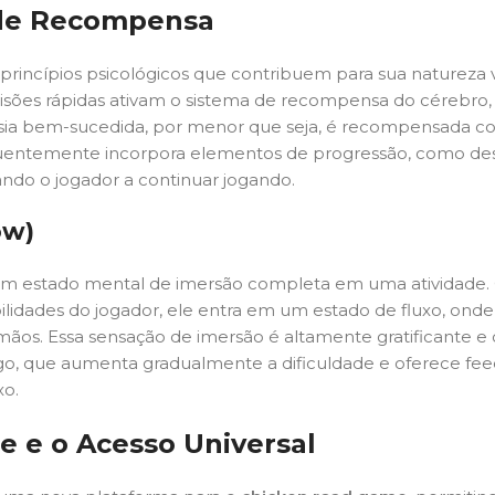
 de Recompensa
 princípios psicológicos que contribuem para sua natureza v
isões rápidas ativam o sistema de recompensa do cérebro,
ssia bem-sucedida, por menor que seja, é recompensada 
frequentemente incorpora elementos de progressão, como d
ando o jogador a continuar jogando.
ow)
, um estado mental de imersão completa em uma atividade
ilidades do jogador, ele entra em um estado de fluxo, ond
os. Essa sensação de imersão é altamente gratificante e 
jogo, que aumenta gradualmente a dificuldade e oferece fe
xo.
e e o Acesso Universal