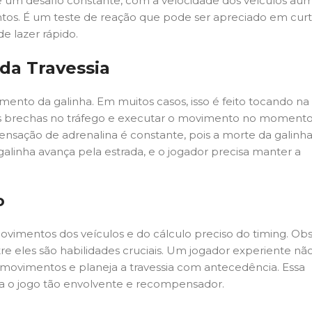
ece um desafio constante, com a velocidade dos veículos a
tos. É um teste de reação que pode ser apreciado em cur
e lazer rápido.
da Travessia
ento da galinha. Em muitos casos, isso é feito tocando na 
 as brechas no tráfego e executar o movimento no momento
nsação de adrenalina é constante, pois a morte da galinha
linha avança pela estrada, e o jogador precisa manter a
o
imentos dos veículos e do cálculo preciso do timing. Obs
re eles são habilidades cruciais. Um jogador experiente não 
 movimentos e planeja a travessia com antecedência. Essa
na o jogo tão envolvente e recompensador.