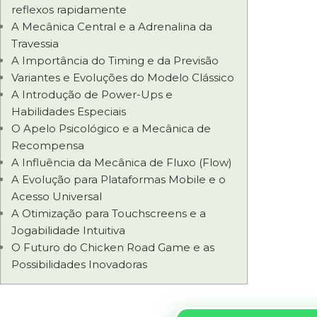
reflexos rapidamente
A Mecânica Central e a Adrenalina da
Travessia
A Importância do Timing e da Previsão
Variantes e Evoluções do Modelo Clássico
A Introdução de Power-Ups e
Habilidades Especiais
O Apelo Psicológico e a Mecânica de
Recompensa
A Influência da Mecânica de Fluxo (Flow)
A Evolução para Plataformas Mobile e o
Acesso Universal
A Otimização para Touchscreens e a
Jogabilidade Intuitiva
O Futuro do Chicken Road Game e as
Possibilidades Inovadoras