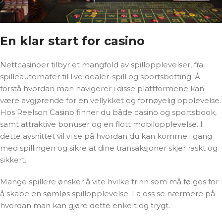
En klar start for casino
Nettcasinoer tilbyr et mangfold av spillopplevelser, fra
spilleautomater til live dealer-spill og sportsbetting. Å
forstå hvordan man navigerer i disse plattformene kan
være avgjørende for en vellykket og fornøyelig opplevelse.
Hos Reelson Casino finner du både casino og sportsbook,
samt attraktive bonuser og en flott mobilopplevelse. I
dette avsnittet vil vi se på hvordan du kan komme i gang
med spillingen og sikre at dine transaksjoner skjer raskt og
sikkert.
Mange spillere ønsker å vite hvilke trinn som må følges for
å skape en sømløs spillopplevelse. La oss se nærmere på
hvordan man kan gjøre dette enkelt og trygt.