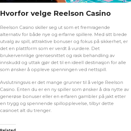
Hvorfor velge Reelson Casino
Reelson Casino skiller seg ut som et fremragende
alternativ for både nye og erfarne spillere. Med sitt brede
utvalg av spill, attraktive bonuser og fokus på sikkerhet, er
det en plattform som er verdt å vurdere. Det
brukervennlige grensesnittet og rask behandling av
innskudd og uttak gjør det til en ideell destinasjon for alle
som ønsker å oppleve spenningen ved nettspill.
Avslutningsvis er det mange grunner til å velge Reelson
Casino. Enten du er en ny spiller som ønsker å dra nytte av
generøse bonuser eller en erfaren gambler på jakt etter
en trygg og spennende spillopplevelse, tilbyr dette
casinoet alt du trenger.
Related