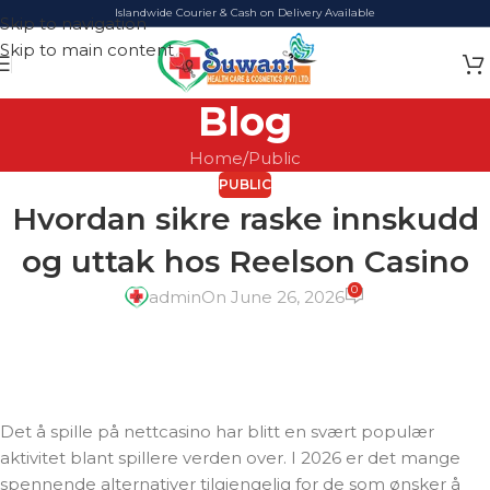
Islandwide Courier & Cash on Delivery Available
Skip to navigation
Skip to main content
Blog
Home
Public
PUBLIC
Hvordan sikre raske innskudd
og uttak hos Reelson Casino
0
admin
On June 26, 2026
Det å spille på nettcasino har blitt en svært populær
aktivitet blant spillere verden over. I 2026 er det mange
spennende alternativer tilgjengelig for de som ønsker å