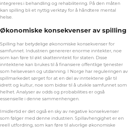
integreres i behandling og rehabilitering. På den måten
kan spilling bli et nyttig verktøy for å håndtere mental
helse.
Økonomiske konsekvenser av spilling
Spilling har betydelige økonomiske konsekvenser for
samfunnet. Industrien genererer enorme inntekter, noe
som kan føre til økt skatteinntekt for staten. Disse
inntektene kan brukes til å finansiere offentlige tjenester
som helsevesen og utdanning. I Norge har reguleringen av
spillmarkedet sørget for at en del av inntektene går til
idrett og kultur, noe som bidrar til å utvikle samfunnet som
helhet. Analyser av odds og probabilities er også
essensielle i denne sammenhengen.
Imidlertid er det også en sky av negative konsekvenser
som følger med denne industrien. Spillavhengighet er en
reell utfordring, som kan føre til alvorlige økonomiske