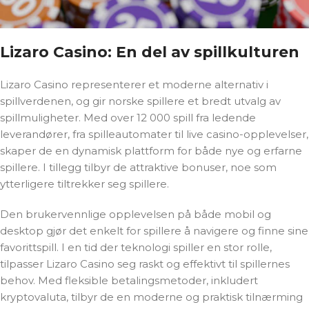
Lizaro Casino: En del av spillkulturen
Lizaro Casino representerer et moderne alternativ i
spillverdenen, og gir norske spillere et bredt utvalg av
spillmuligheter. Med over 12 000 spill fra ledende
leverandører, fra spilleautomater til live casino-opplevelser,
skaper de en dynamisk plattform for både nye og erfarne
spillere. I tillegg tilbyr de attraktive bonuser, noe som
ytterligere tiltrekker seg spillere.
Den brukervennlige opplevelsen på både mobil og
desktop gjør det enkelt for spillere å navigere og finne sine
favorittspill. I en tid der teknologi spiller en stor rolle,
tilpasser Lizaro Casino seg raskt og effektivt til spillernes
behov. Med fleksible betalingsmetoder, inkludert
kryptovaluta, tilbyr de en moderne og praktisk tilnærming