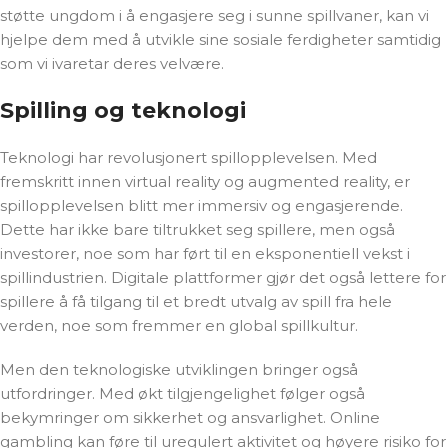
støtte ungdom i å engasjere seg i sunne spillvaner, kan vi
hjelpe dem med å utvikle sine sosiale ferdigheter samtidig
som vi ivaretar deres velvære.
Spilling og teknologi
Teknologi har revolusjonert spillopplevelsen. Med
fremskritt innen virtual reality og augmented reality, er
spillopplevelsen blitt mer immersiv og engasjerende.
Dette har ikke bare tiltrukket seg spillere, men også
investorer, noe som har ført til en eksponentiell vekst i
spillindustrien. Digitale plattformer gjør det også lettere for
spillere å få tilgang til et bredt utvalg av spill fra hele
verden, noe som fremmer en global spillkultur.
Men den teknologiske utviklingen bringer også
utfordringer. Med økt tilgjengelighet følger også
bekymringer om sikkerhet og ansvarlighet. Online
gambling kan føre til uregulert aktivitet og høyere risiko for