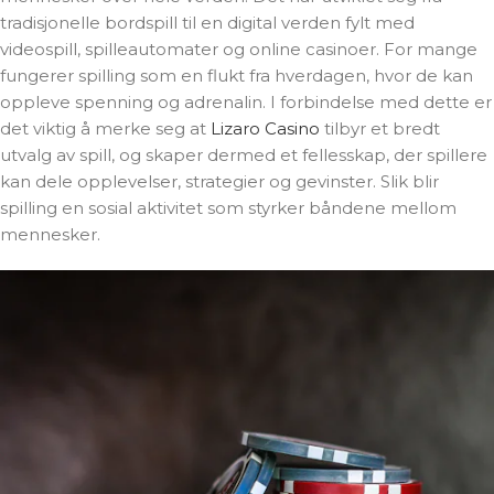
tradisjonelle bordspill til en digital verden fylt med
videospill, spilleautomater og online casinoer. For mange
fungerer spilling som en flukt fra hverdagen, hvor de kan
oppleve spenning og adrenalin. I forbindelse med dette er
det viktig å merke seg at
Lizaro Casino
tilbyr et bredt
utvalg av spill, og skaper dermed et fellesskap, der spillere
kan dele opplevelser, strategier og gevinster. Slik blir
spilling en sosial aktivitet som styrker båndene mellom
mennesker.