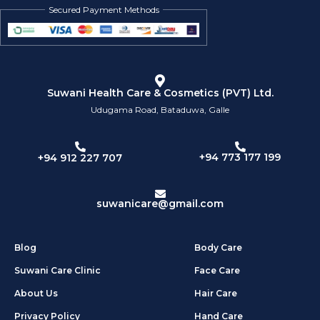
Secured Payment Methods
Suwani Health Care & Cosmetics (PVT) Ltd.
Udugama Road, Bataduwa, Galle
+94 773 177 199
+94 912 227 707
suwanicare@gmail.com
Blog
Body Care
Suwani Care Clinic
Face Care
About Us
Hair Care
Privacy Policy
Hand Care