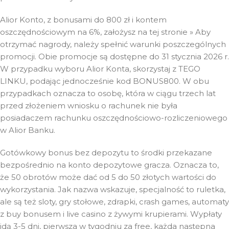
Alior Konto, z bonusami do 800 zł i kontem
oszczędnościowym na 6%, założysz na tej stronie » Aby
otrzymać nagrody, należy spełnić warunki poszczególnych
promocji. Obie promocje są dostępne do 31 stycznia 2026 r.
W przypadku wyboru Alior Konta, skorzystaj z TEGO
LINKU, podając jednocześnie kod BONUS800. W obu
przypadkach oznacza to osobę, która w ciągu trzech lat
przed złożeniem wniosku o rachunek nie była
posiadaczem rachunku oszczędnościowo-rozliczeniowego
w Alior Banku.
Gotówkowy bonus bez depozytu to środki przekazane
bezpośrednio na konto depozytowe gracza. Oznacza to,
że 50 obrotów może dać od 5 do 50 złotych wartości do
wykorzystania. Jak nazwa wskazuje, specjalność to ruletka,
ale są też sloty, gry stołowe, zdrapki, crash games, automaty
z buy bonusem i live casino z żywymi krupierami.​ Wypłaty
idą 3-5 dni, pierwsza w tygodniu za free, każda następna