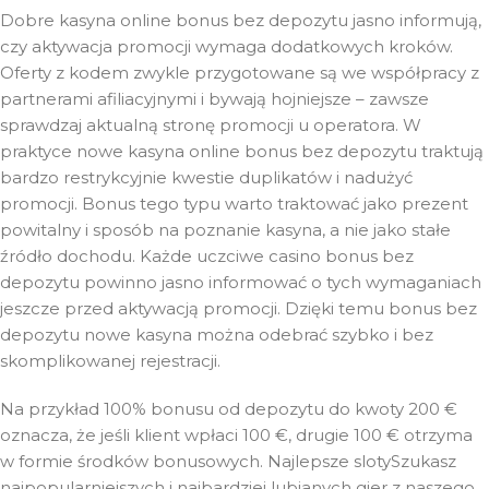
Dobre kasyna online bonus bez depozytu jasno informują,
czy aktywacja promocji wymaga dodatkowych kroków.
Oferty z kodem zwykle przygotowane są we współpracy z
partnerami afiliacyjnymi i bywają hojniejsze – zawsze
sprawdzaj aktualną stronę promocji u operatora. W
praktyce nowe kasyna online bonus bez depozytu traktują
bardzo restrykcyjnie kwestie duplikatów i nadużyć
promocji. Bonus tego typu warto traktować jako prezent
powitalny i sposób na poznanie kasyna, a nie jako stałe
źródło dochodu. Każde uczciwe casino bonus bez
depozytu powinno jasno informować o tych wymaganiach
jeszcze przed aktywacją promocji. Dzięki temu bonus bez
depozytu nowe kasyna można odebrać szybko i bez
skomplikowanej rejestracji.
Na przykład 100% bonusu od depozytu do kwoty 200 €
oznacza, że jeśli klient wpłaci 100 €, drugie 100 € otrzyma
w formie środków bonusowych. Najlepsze slotySzukasz
najpopularniejszych i najbardziej lubianych gier z naszego