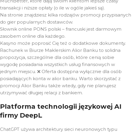
MuchBetter, które dają swoim klientom lepsze czasy
transakcji i niższe opłaty (o ile w ogóle jakieś są).
Na stronie znajdziesz kilka rodzajów promocji przypisanych
do gier popularnych dostawców.
Słownik online PONS polski – francuski jest darmowym
zasobem online dla każdego.
Kasyno może poprosić Cię też o dodatkowe dokumenty.
Rachunek w Biurze Maklerskim Alior Banku to solidna
propozycja, szczególnie dla osób, które cenią sobie
wygodę posiadania wszystkich usług finansowych w
jednym miejscu. ❌ Oferta dostępna wyłącznie dla osób
posiadających konta w alior banku. Warto skorzystać z
promocji Alior Banku także wtedy, gdy nie planujesz
utrzymywać długiej relacji z bankiem.
Platforma technologii językowej AI
firmy DeepL
ChatGPT używa architektury sieci neuronowych typu