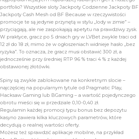
portfolio? Wszystkie sloty Jackpoty Codzienne Jackpoty BF
Jackpoty Cash Mesh od BF Because w rzeczywistości
promocje te są jedynie przynętą w stylu „lody w zimie” –
przyciągają, ale nie zaspokajają apetytu na prawdziwy zysk.
W praktyce, gracz po 5 dniach gry w LVBet zwykle traci od
12 zł do 18 zł, mimo że w ogłoszeniach widnieje hasło „bez
ryzyka”. To oznacza, że gracz musi obstawić 300 zł, a
jednocześnie przy średniej RTP 96 % traci 4 % z każdej
obstawionej złotówki.
Spiny są zwykle zablokowane na konkretnym slocie –
najczęściej na popularnym tytule od Pragmatic Play,
Hacksaw Gaming lub BGaming – a wartość pojedynczego
obrotu mieści się w przedziale 0,10-0,40 zł.
Regulamin każdej promocji typu bonus bez depozytu
kasyno zawiera kilka kluczowych parametrów, które
decydują o realnej wartości oferty.
Możesz też sprawdzić aplikacje mobilne, na przykład