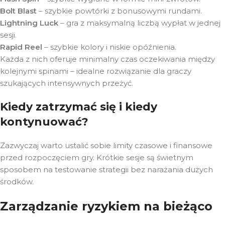
Bolt Blast
– szybkie powtórki z bonusowymi rundami.
Lightning Luck
– gra z maksymalną liczbą wypłat w jednej
sesji.
Rapid Reel
– szybkie kolory i niskie opóźnienia.
Każda z nich oferuje minimalny czas oczekiwania między
kolejnymi spinami – idealne rozwiązanie dla graczy
szukających intensywnych przeżyć.
Kiedy zatrzymać się i kiedy
kontynuować?
Zazwyczaj warto ustalić sobie limity czasowe i finansowe
przed rozpoczęciem gry. Krótkie sesje są świetnym
sposobem na testowanie strategii bez narażania dużych
środków.
Zarządzanie ryzykiem na bieżąco