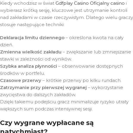
Kiedy wchodzisz w świat
Gdfplay Casino Oficjalny casino
i
wybierasz krótką sesję, kluczowe jest utrzymanie kontroli
nad zakładami w czasie rzeczywistym. Dlatego wielu graczy
stosuje następujące techniki:
Deklaracja limitu dziennego
– określona kwota na cały
dzień.
Zmienna wielkość zakładu
– zwiększanie lub zmniejszanie
stawki w zależności od wyników.
Szybka analiza płynności
– obserwowanie dostępnych
środków w portfelu.
Czasowe przerwy
– krótkie przerwy po kilku rundach.
Zatrzymanie przy pierwszej wygranej
– wykorzystanie
zwycięstwa do dalszych zakładów.
Dzięki takiemu podejściu gracz minimalizuje ryzyko utraty
większych sum podczas intensywnej sesji.
Czy wygrane wypłacane są
natychmiast?