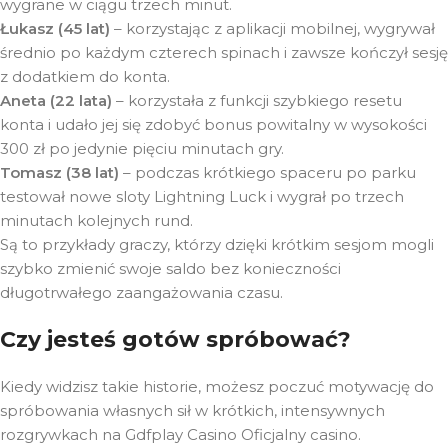
wygrane w ciągu trzech minut.
Łukasz (45 lat)
– korzystając z aplikacji mobilnej, wygrywał
średnio po każdym czterech spinach i zawsze kończył sesję
z dodatkiem do konta.
Aneta (22 lata)
– korzystała z funkcji szybkiego resetu
konta i udało jej się zdobyć bonus powitalny w wysokości
300 zł po jedynie pięciu minutach gry.
Tomasz (38 lat)
– podczas krótkiego spaceru po parku
testował nowe sloty Lightning Luck i wygrał po trzech
minutach kolejnych rund.
Są to przykłady graczy, którzy dzięki krótkim sesjom mogli
szybko zmienić swoje saldo bez konieczności
długotrwałego zaangażowania czasu.
Czy jesteś gotów spróbować?
Kiedy widzisz takie historie, możesz poczuć motywację do
spróbowania własnych sił w krótkich, intensywnych
rozgrywkach na Gdfplay Casino Oficjalny casino.