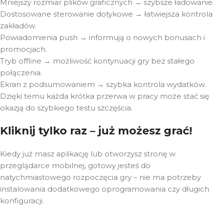
Mniejszy rozmiar plików graficznych → szybsze ładowanie.
Dostosowane sterowanie dotykowe → łatwiejsza kontrola
zakładów.
Powiadomienia push → informują o nowych bonusach i
promocjach.
Tryb offline → możliwość kontynuacji gry bez stałego
połączenia.
Ekran z podsumowaniem → szybka kontrola wydatków.
Dzięki temu każda krótka przerwa w pracy może stać się
okazją do szybkiego testu szczęścia.
Kliknij tylko raz – już możesz grać!
Kiedy już masz aplikację lub otworzysz stronę w
przeglądarce mobilnej, gotowy jesteś do
natychmiastowego rozpoczęcia gry – nie ma potrzeby
instalowania dodatkowego oprogramowania czy długich
konfiguracji.