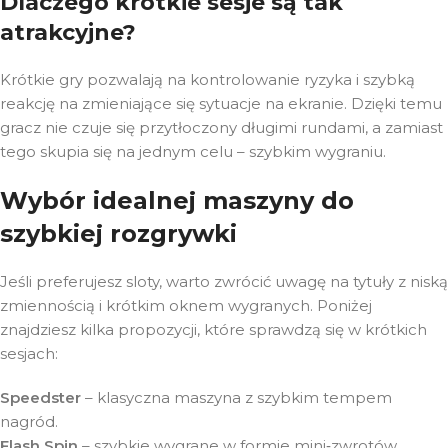
Dlaczego krótkie sesje są tak
atrakcyjne?
Krótkie gry pozwalają na kontrolowanie ryzyka i szybką
reakcję na zmieniające się sytuacje na ekranie. Dzięki temu
gracz nie czuje się przytłoczony długimi rundami, a zamiast
tego skupia się na jednym celu – szybkim wygraniu.
Wybór idealnej maszyny do
szybkiej rozgrywki
Jeśli preferujesz sloty, warto zwrócić uwagę na tytuły z niską
zmiennością i krótkim oknem wygranych. Poniżej
znajdziesz kilka propozycji, które sprawdzą się w krótkich
sesjach:
Speedster
– klasyczna maszyna z szybkim tempem
nagród.
Flash Spin
– szybkie wygrane w formie mini‑zwrotów.