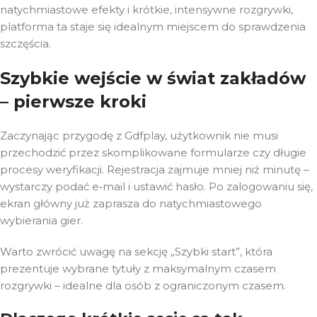
natychmiastowe efekty i krótkie, intensywne rozgrywki,
platforma ta staje się idealnym miejscem do sprawdzenia
szczęścia.
Szybkie wejście w świat zakładów
– pierwsze kroki
Zaczynając przygodę z Gdfplay, użytkownik nie musi
przechodzić przez skomplikowane formularze czy długie
procesy weryfikacji. Rejestracja zajmuje mniej niż minutę –
wystarczy podać e‑mail i ustawić hasło. Po zalogowaniu się,
ekran główny już zaprasza do natychmiastowego
wybierania gier.
Warto zwrócić uwagę na sekcję „Szybki start”, która
prezentuje wybrane tytuły z maksymalnym czasem
rozgrywki – idealne dla osób z ograniczonym czasem.