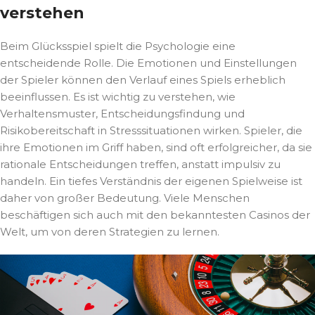
verstehen
Beim Glücksspiel spielt die Psychologie eine
entscheidende Rolle. Die Emotionen und Einstellungen
der Spieler können den Verlauf eines Spiels erheblich
beeinflussen. Es ist wichtig zu verstehen, wie
Verhaltensmuster, Entscheidungsfindung und
Risikobereitschaft in Stresssituationen wirken. Spieler, die
ihre Emotionen im Griff haben, sind oft erfolgreicher, da sie
rationale Entscheidungen treffen, anstatt impulsiv zu
handeln. Ein tiefes Verständnis der eigenen Spielweise ist
daher von großer Bedeutung. Viele Menschen
beschäftigen sich auch mit den bekanntesten Casinos der
Welt, um von deren Strategien zu lernen.