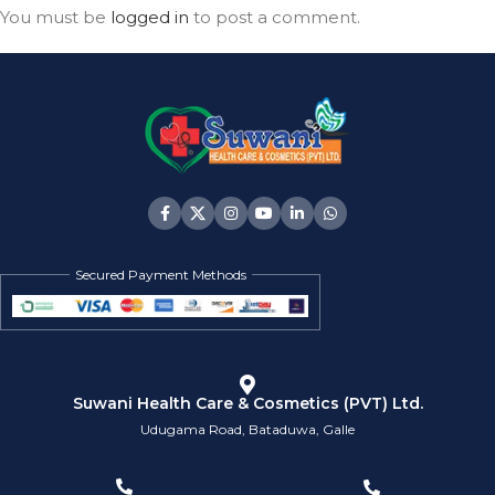
You must be
logged in
to post a comment.
Secured Payment Methods
Suwani Health Care & Cosmetics (PVT) Ltd.
Udugama Road, Bataduwa, Galle