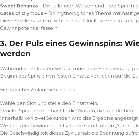
Sweet Bonanza
– Die fallenden Walzen und Free‑Spin-Trig
Gates of Olympus
– Ein mythologisches Thema mit häufigen
Diese Spiele basieren nicht nur auf Glück; sie sind so konzi
Gewinnpotenzial fesseln.
3. Der Puls eines Gewinnspins: W
werden
Während einer kurzen Session muss jede Entscheidung präzi
Beginn des Spins einen festen Einsatz, vertrauen auf die Z
Ein typischer Ablauf sieht so aus:
Wähle den Slot und stelle den Einsatz ein.
Drücke Spin und beobachte die Walzen, die sich drehen.
Innerhalb von zwei Sekunden wird das Ergebnis angezeigt.
Wenn es ein Gewinn ist, entscheide sofort, ob du „Sammeln“
Die Geschwindigkeit dieses Zyklus hält die Spannung aufrec