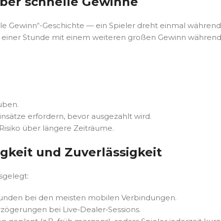
 über schnelle Gewinne
nelle Gewinn“-Geschichte — ein Spieler dreht einmal während
ch einer Stunde mit einem weiteren großen Gewinn während
auben.
sätze erfordern, bevor ausgezahlt wird.
Risiko über längere Zeiträume.
igkeit und Zuverlässigkeit
sgelegt:
Sekunden bei den meisten mobilen Verbindungen.
zögerungen bei Live‑Dealer‑Sessions.