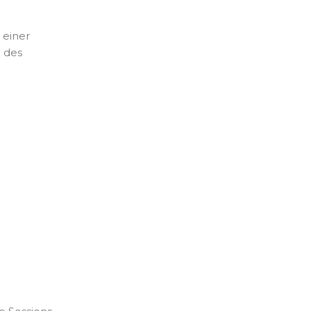
 einer
 des