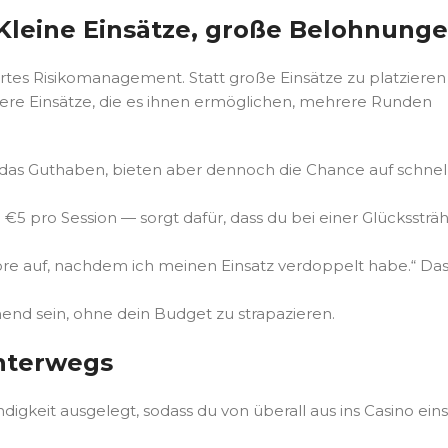
Kleine Einsätze, große Belohnung
iertes Risikomanagement. Statt große Einsätze zu platzieren
nere Einsätze, die es ihnen ermöglichen, mehrere Runden
 das Guthaben, bieten aber dennoch die Chance auf schnel
 €5 pro Session — sorgt dafür, dass du bei einer Glückssträ
höre auf, nachdem ich meinen Einsatz verdoppelt habe.“ Das
end sein, ohne dein Budget zu strapazieren.
unterwegs
digkeit ausgelegt, sodass du von überall aus ins Casino ein