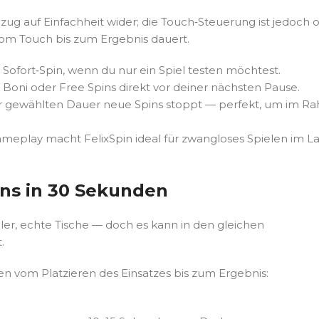
ug auf Einfachheit wider; die Touch‑Steuerung ist jedoch o
vom Touch bis zum Ergebnis dauert.
n Sofort‑Spin, wenn du nur ein Spiel testen möchtest.
Boni oder Free Spins direkt vor deiner nächsten Pause.
iner gewählten Dauer neue Spins stoppt — perfekt, um im 
play macht FelixSpin ideal für zwangloses Spielen im La
pins in 30 Sekunden
er, echte Tische — doch es kann in den gleichen
.
n vom Platzieren des Einsatzes bis zum Ergebnis: