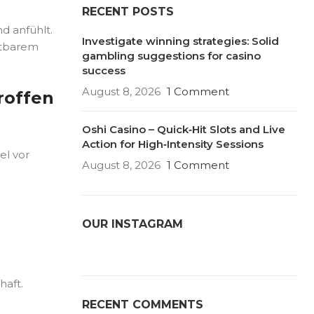
RECENT POSTS
d anfühlt.
Investigate winning strategies: Solid
chtbarem
gambling suggestions for casino
success
August 8, 2026
1 Comment
roffen
Oshi Casino – Quick‑Hit Slots and Live
Action for High‑Intensity Sessions
el vor
August 8, 2026
1 Comment
OUR INSTAGRAM
haft.
RECENT COMMENTS