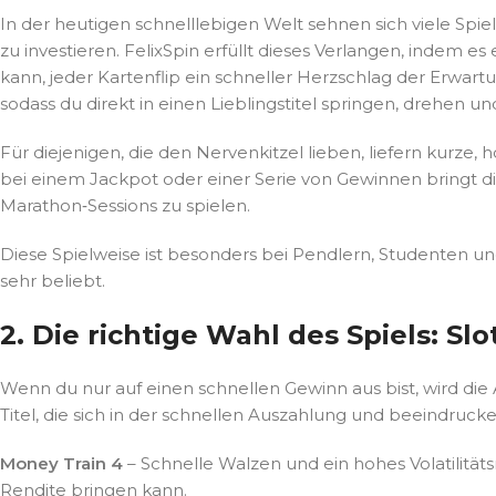
In der heutigen schnelllebigen Welt sehnen sich viele Spie
zu investieren. FelixSpin erfüllt dieses Verlangen, indem es
kann, jeder Kartenflip ein schneller Herzschlag der Erwartu
sodass du direkt in einen Lieblingstitel springen, drehen 
Für diejenigen, die den Nervenkitzel lieben, liefern kurze, 
bei einem Jackpot oder einer Serie von Gewinnen bringt d
Marathon‑Sessions zu spielen.
Diese Spielweise ist besonders bei Pendlern, Studenten 
sehr beliebt.
2. Die richtige Wahl des Spiels: Sl
Wenn du nur auf einen schnellen Gewinn aus bist, wird die
Titel, die sich in der schnellen Auszahlung und beeindruc
Money Train 4
– Schnelle Walzen und ein hohes Volatilitäts
Rendite bringen kann.