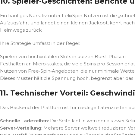
10. Spieler‑Geschichten: Berichte
Ein häufiges Narrativ unter FelixSpin‑Nutzern ist die „sch
Aufzugsfahrt und landet einen kleinen Jackpot, kehrt na
Heimwegs zurück.
Ihre Strategie umfasst in der Regel:
Spielen von hochvolatilen Slots in kurzen Burst‑Phasen.
Festhalten an Micro‑stakes, die viele Spins pro Session erl
Nutzen von Free‑Spin‑Angeboten, die nur minimale Wettein
Dieses Muster hält die Spannung hoch, begrenzt aber das 
11. Technischer Vorteil: Geschwind
Das Backend der Plattform ist für niedrige Latenzzeiten au
Schnelle Ladezeiten:
Die Seite lädt in weniger als zwei 
Server‑Verteilung:
Mehrere Server weltweit reduzieren Ver