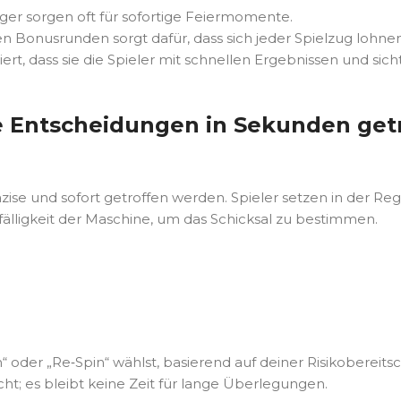
ger sorgen oft für sofortige Feiermomente.
 Bonusrunden sorgt dafür, dass sich jeder Spielzug lohnen
piert, dass sie die Spieler mit schnellen Ergebnissen und si
ie Entscheidungen in Sekunden get
se und sofort getroffen werden. Spieler setzen in der Reg
ufälligkeit der Maschine, um das Schicksal zu bestimmen.
 oder „Re‑Spin“ wählst, basierend auf deiner Risikobereitsc
ht; es bleibt keine Zeit für lange Überlegungen.