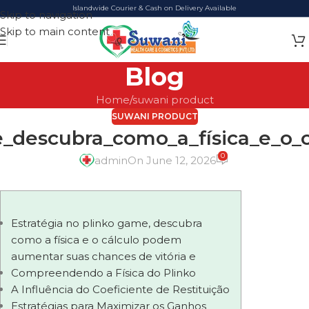
Islandwide Courier & Cash on Delivery Available
Skip to navigation
Skip to main content
Blog
Home
suwani product
SUWANI PRODUCT
e_descubra_como_a_física_e_o
0
admin
On June 12, 2026
Estratégia no plinko game, descubra
como a física e o cálculo podem
aumentar suas chances de vitória e
Compreendendo a Física do Plinko
A Influência do Coeficiente de Restituição
Estratégias para Maximizar os Ganhos