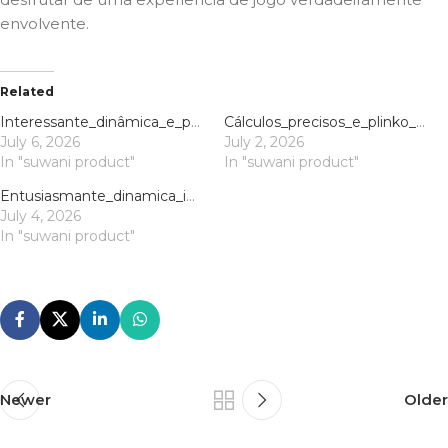
envolvente.
Related
Interessante_dinâmica_e_plinko_jogo_para_entender_a_probabilidade_e_diversão_g
Cálculos_precisos_e_plinko_opiniões_mostram_como_maximizar_seus_ganhos_potenci
July 6, 2026
July 2, 2026
In "suwani product"
In "suwani product"
Entusiasmante_dinamica_intorno_al_plinko_per_comprendere_ogni_possibile_risultat
July 4, 2026
In "suwani product"
Newer
Older