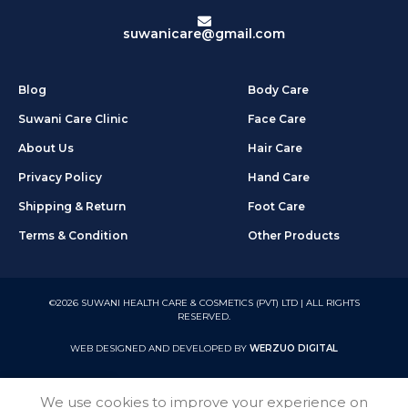
suwanicare@gmail.com
Blog
Body Care
Suwani Care Clinic
Face Care
About Us
Hair Care
Privacy Policy
Hand Care
Shipping & Return
Foot Care
Terms & Condition
Other Products
©2026 SUWANI HEALTH CARE & COSMETICS (PVT) LTD | ALL RIGHTS
RESERVED.
WEB DESIGNED AND DEVELOPED BY
WERZUO DIGITAL
We use cookies to improve your experience on