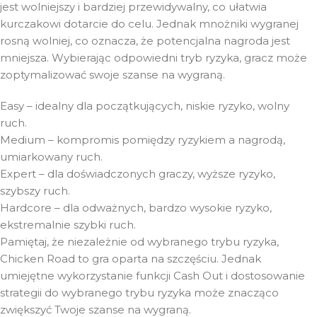
jest wolniejszy i bardziej przewidywalny, co ułatwia
kurczakowi dotarcie do celu. Jednak mnożniki wygranej
rosną wolniej, co oznacza, że potencjalna nagroda jest
mniejsza. Wybierając odpowiedni tryb ryzyka, gracz może
zoptymalizować swoje szanse na wygraną.
Easy – idealny dla początkujących, niskie ryzyko, wolny
ruch.
Medium – kompromis pomiędzy ryzykiem a nagrodą,
umiarkowany ruch.
Expert – dla doświadczonych graczy, wyższe ryzyko,
szybszy ruch.
Hardcore – dla odważnych, bardzo wysokie ryzyko,
ekstremalnie szybki ruch.
Pamiętaj, że niezależnie od wybranego trybu ryzyka,
Chicken Road to gra oparta na szczęściu. Jednak
umiejętne wykorzystanie funkcji Cash Out i dostosowanie
strategii do wybranego trybu ryzyka może znacząco
zwiększyć Twoje szanse na wygraną.