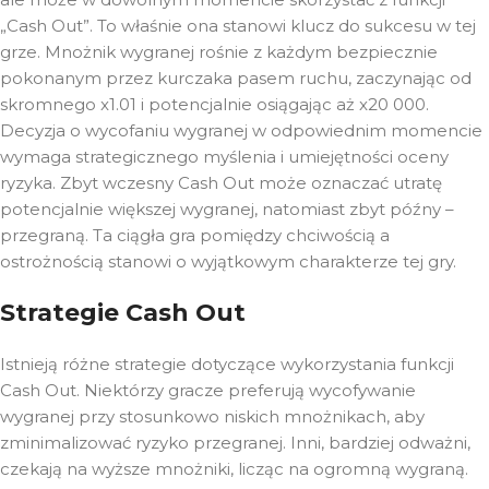
„Cash Out”. To właśnie ona stanowi klucz do sukcesu w tej
grze. Mnożnik wygranej rośnie z każdym bezpiecznie
pokonanym przez kurczaka pasem ruchu, zaczynając od
skromnego x1.01 i potencjalnie osiągając aż x20 000.
Decyzja o wycofaniu wygranej w odpowiednim momencie
wymaga strategicznego myślenia i umiejętności oceny
ryzyka. Zbyt wczesny Cash Out może oznaczać utratę
potencjalnie większej wygranej, natomiast zbyt późny –
przegraną. Ta ciągła gra pomiędzy chciwością a
ostrożnością stanowi o wyjątkowym charakterze tej gry.
Strategie Cash Out
Istnieją różne strategie dotyczące wykorzystania funkcji
Cash Out. Niektórzy gracze preferują wycofywanie
wygranej przy stosunkowo niskich mnożnikach, aby
zminimalizować ryzyko przegranej. Inni, bardziej odważni,
czekają na wyższe mnożniki, licząc na ogromną wygraną.