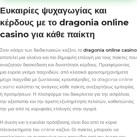
Ευκαιρίες ψυχαγωγίας και
κέρδους με το dragonia online
casino για κάθε παίκτη
Στον κόσμο των διαδικτυακών καζίνο, το
dragonia online casino
αποτελεί μια ολοένα και πιο δημοφιλή επιλογή για τους παίκτες που
αναζητούν διασκέδαση και δυνατότητα κέρδους. Προσφέροντας
μια ευρεία γκάμα παιχνιδιών, από κλασικά φρουτομηχανήματα
μέχρι παιχνίδια με ζωντανούς κρουπιέρηδες, το dragonia online
casino καλύπτει τις ανάγκες κάθε παίκτη, ανεξαρτήτως εμπειρίας
ή προτιμήσεων. Η πλατφόρμα του διακρίνεται για την ασφάλεια,
την αξιοπιστία και την άριστη εξυπηρέτηση πελατών, καθιστώντας
την μια από τις κορυφαίες επιλογές στην αγορά.
Η άνεση και η ευκολία πρόσβασης είναι δύο από τα κύρια
πλεονεκτήματα του online καζίνο. Οι παίκτες μπορούν να
απολαύσουν τα αγαπημένα τους παιχνίδια από την άνεση του