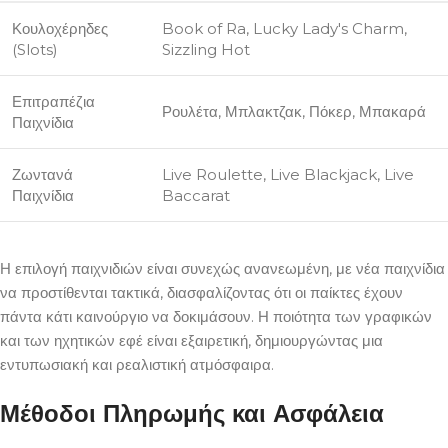
Κουλοχέρηδες
Book of Ra, Lucky Lady's Charm,
(Slots)
Sizzling Hot
Επιτραπέζια
Ρουλέτα, Μπλακτζακ, Πόκερ, Μπακαρά
Παιχνίδια
Ζωντανά
Live Roulette, Live Blackjack, Live
Παιχνίδια
Baccarat
Η επιλογή παιχνιδιών είναι συνεχώς ανανεωμένη, με νέα παιχνίδια
να προστίθενται τακτικά, διασφαλίζοντας ότι οι παίκτες έχουν
πάντα κάτι καινούργιο να δοκιμάσουν. Η ποιότητα των γραφικών
και των ηχητικών εφέ είναι εξαιρετική, δημιουργώντας μια
εντυπωσιακή και ρεαλιστική ατμόσφαιρα.
Μέθοδοι Πληρωμής και Ασφάλεια