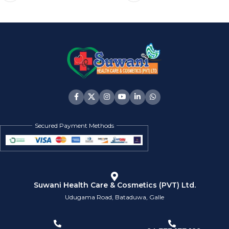
Secured Payment Methods
Suwani Health Care & Cosmetics (PVT) Ltd.
Udugama Road, Bataduwa, Galle