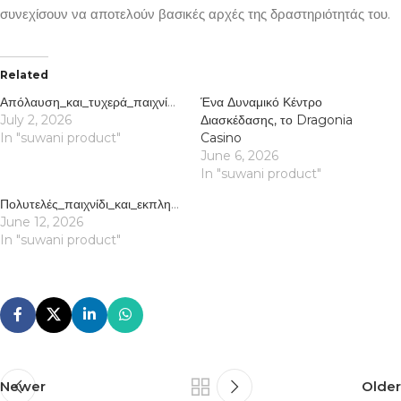
συνεχίσουν να αποτελούν βασικές αρχές της δραστηριότητάς του.
Related
Απόλαυση_και_τυχερά_παιχνίδια_με_το_dragonia_casin
Ένα Δυναμικό Κέντρο
July 2, 2026
Διασκέδασης, το Dragonia
In "suwani product"
Casino
June 6, 2026
In "suwani product"
Πολυτελές_παιχνίδι_και_εκπληκτικές_προσφορ
June 12, 2026
In "suwani product"
Newer
Older