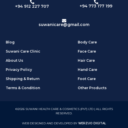
+94 773 177 199
+94 912 227 707
suwanicare@gmail.com
Blog
Body Care
Suwani Care Clinic
Face Care
About Us
Hair Care
Privacy Policy
Hand Care
Shipping & Return
Foot Care
Terms & Condition
Other Products
©2026 SUWANI HEALTH CARE & COSMETICS (PVT) LTD | ALL RIGHTS
RESERVED.
WEB DESIGNED AND DEVELOPED BY
WERZUO DIGITAL