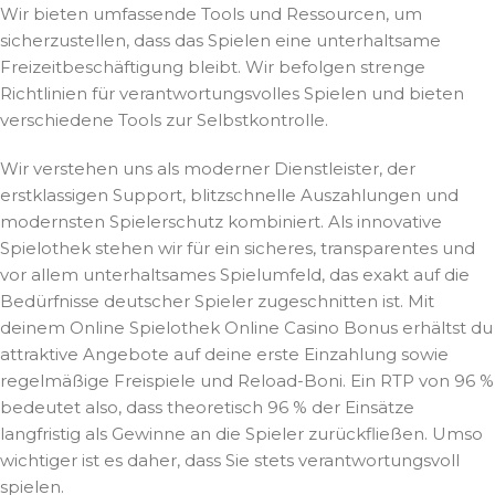
Wir bieten umfassende Tools und Ressourcen, um
sicherzustellen, dass das Spielen eine unterhaltsame
Freizeitbeschäftigung bleibt. Wir befolgen strenge
Richtlinien für verantwortungsvolles Spielen und bieten
verschiedene Tools zur Selbstkontrolle.
Wir verstehen uns als moderner Dienstleister, der
erstklassigen Support, blitzschnelle Auszahlungen und
modernsten Spielerschutz kombiniert. Als innovative
Spielothek stehen wir für ein sicheres, transparentes und
vor allem unterhaltsames Spielumfeld, das exakt auf die
Bedürfnisse deutscher Spieler zugeschnitten ist. Mit
deinem Online Spielothek Online Casino Bonus erhältst du
attraktive Angebote auf deine erste Einzahlung sowie
regelmäßige Freispiele und Reload-Boni. Ein RTP von 96 %
bedeutet also, dass theoretisch 96 % der Einsätze
langfristig als Gewinne an die Spieler zurückfließen. Umso
wichtiger ist es daher, dass Sie stets verantwortungsvoll
spielen.