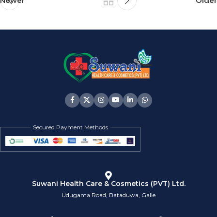
Newer
Older
Secured Payment Methods
Suwani Health Care & Cosmetics (PVT) Ltd.
Udugama Road, Bataduwa, Galle