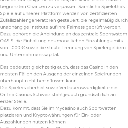
begrenzten Chancen zu verpassen. Sämtliche Spielothek
Spiele auf unserer Plattform werden von zertifizierten
Zufallszahlengeneratoren gesteuert, die regelmäßig durch
unabhängige Institute auf ihre Fairness geprüft werden.
Dazu gehören die Anbindung an das zentrale Sperrsystem
OASIS, die Einhaltung des monatlichen Einzahlungslimits
von 1.000 € sowie die strikte Trennung von Spielergeldern
und Unternehmenskapital.
Das bedeutet gleichzeitig auch, dass das Casino in den
meisten Fällen den Ausgang der einzelnen Spielrunden
überhaupt nicht beeinflussen kann.
Die Spielersicherheit sowie Vertrauenswürdigkeit eines
Online Casinos Schweiz steht jedoch grundsätzlich an
erster Stelle.
Dazu kommt, dass Sie im Mycasino auch Sportwetten
platzieren und Kryptowährungen für Ein- oder
Auszahlungen nutzen können.