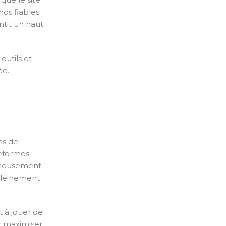
nos fiables
ntit un haut
outils et
ée.
ns de
teformes
igneusement
 pleinement
t à jouer de
r maximiser