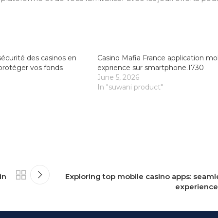
sécurité des casinos en
Casino Mafia France application mob
protéger vos fonds
exprience sur smartphone.1730
June 5, 2026
In "suwani product"
in
Exploring top mobile casino apps: seam
experience