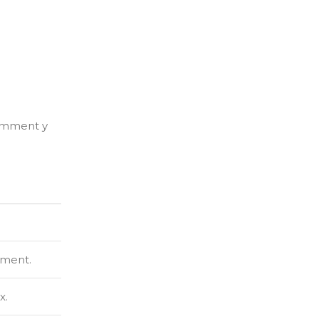
comment y
ement.
x.