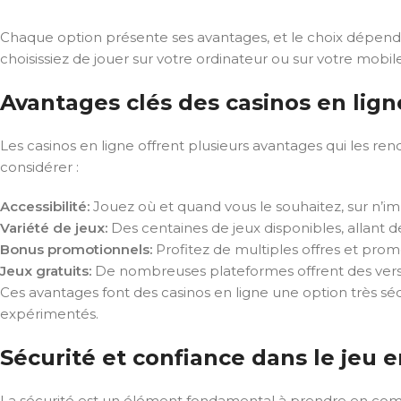
Chaque option présente ses avantages, et le choix dépend 
choisissiez de jouer sur votre ordinateur ou sur votre mobil
Avantages clés des casinos en lign
Les casinos en ligne offrent plusieurs avantages qui les ren
considérer :
Accessibilité:
Jouez où et quand vous le souhaitez, sur n’im
Variété de jeux:
Des centaines de jeux disponibles, allant d
Bonus promotionnels:
Profitez de multiples offres et pro
Jeux gratuits:
De nombreuses plateformes offrent des versi
Ces avantages font des casinos en ligne une option très séd
expérimentés.
Sécurité et confiance dans le jeu e
La sécurité est un élément fondamental à prendre en compt