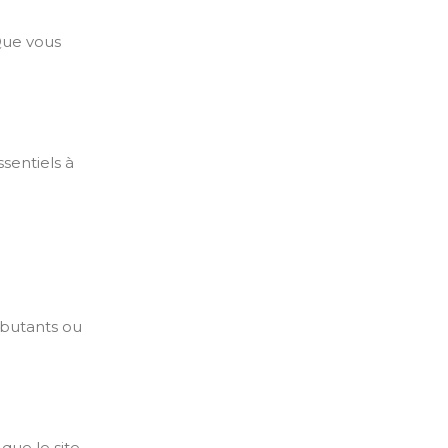
Que vous
sentiels à
ébutants ou
que le site