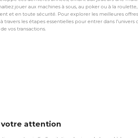
itiez jouer aux machines à sous, au poker ou à la roulette, i
 et en toute sécurité. Pour explorer les meilleures offres
 à travers les étapes essentielles pour entrer dans l’univers 
 de vos transactions.
 votre attention