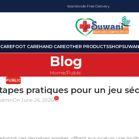
Islandwide Free Delivery
 CARE
FOOT CARE
HAND CARE
OTHER PRODUCTS
SHOP
SUWANI
Blog
Home
Public
PUBLIC
tapes pratiques pour un jeu séc
0
admin
On June 26, 2026
eloppé ces dernières années, offrant aux joueurs une mult