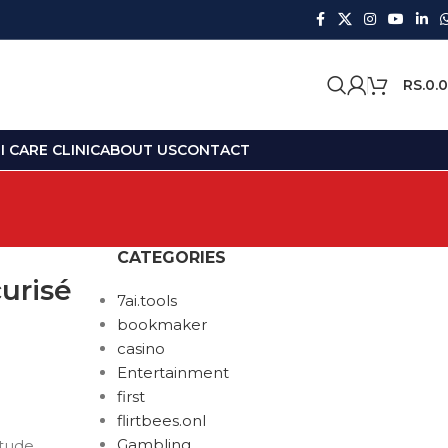
RS.
0.
 CARE CLINIC
ABOUT US
CONTACT
CATEGORIES
urisé
7ai.tools
bookmaker
casino
Entertainment
first
flirtbees.onl
Gambling
itude