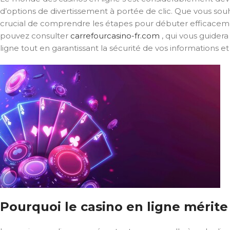
d’options de divertissement à portée de clic. Que vous souha
crucial de comprendre les étapes pour débuter efficacement
pouvez consulter
carrefourcasino-fr.com
, qui vous guidera
ligne tout en garantissant la sécurité de vos informations et
Pourquoi le casino en ligne mérite