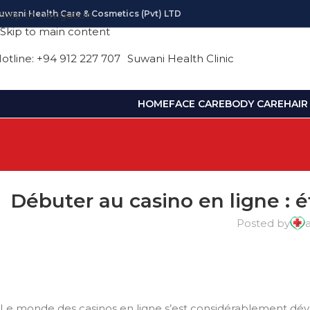
uwani Health Care & Cosmetics (pvt) LTD
Skip to navigation
Skip to main content
otline: +94 912 227 707
Suwani Health Clinic
HOME
FACE CARE
BODY CARE
HAIR
Débuter au casino en ligne : é
Posted by
Le monde des casinos en ligne s’est considérablement dév