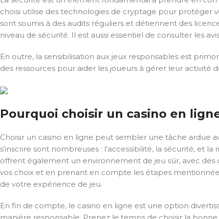
choisi utilise des technologies de cryptage pour protéger v
sont soumis à des audits réguliers et détiennent des licence
niveau de sécurité. Il est aussi essentiel de consulter les avi
En outre, la sensibilisation aux jeux responsables est primor
des ressources pour aider les joueurs à gérer leur activité d
Pourquoi choisir un casino en lign
Choisir un casino en ligne peut sembler une tâche ardue av
s’inscrire sont nombreuses : l’accessibilité, la sécurité, et
offrent également un environnement de jeu sûr, avec des o
vos choix et en prenant en compte les étapes mentionnées
de votre expérience de jeu.
En fin de compte, le casino en ligne est une option diverti
manière responsable. Prenez le temps de choisir la bonne p