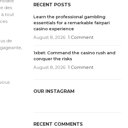
mmodité
RECENT POSTS
le des
 à tout
Learn the professional gambling
 ces
essentials for a remarkable fairpari
casino experience
August 8, 2026
1 Comment
nus de
ngageante,
1xbet: Command the casino rush and
conquer the risks
August 8, 2026
1 Comment
 vous
OUR INSTAGRAM
RECENT COMMENTS