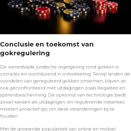
Conclusie en toekomst van
gokregulering
De wereldwijde juridische regelgeving rond gokken is
complex en voortdurend in ontwikkeling. Terwijl landen de
voordelen van gereguleerd gokken omarmen, blijven ze
ook geconfronteerd met uitdagingen zoals illegaliteit en
spelersbescherming. De opkomst van technologie biedt
zowel kansen als uitdagingen, en regulerende instanties
moeten proactief zijn om deze veranderingen bij te
houden.
Met de groeiende populariteit van online en mobiel