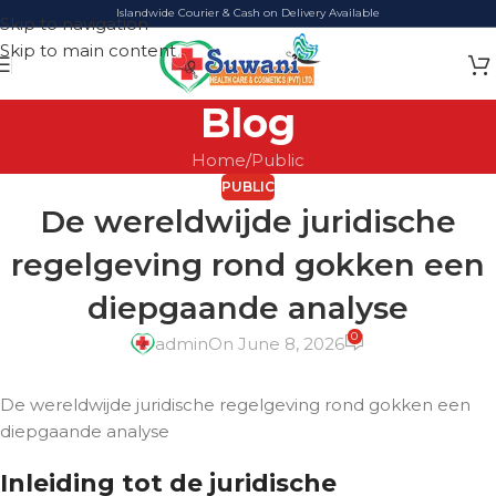
Islandwide Courier & Cash on Delivery Available
Skip to navigation
Skip to main content
Blog
Home
Public
PUBLIC
De wereldwijde juridische
regelgeving rond gokken een
diepgaande analyse
0
admin
On June 8, 2026
De wereldwijde juridische regelgeving rond gokken een
diepgaande analyse
Inleiding tot de juridische