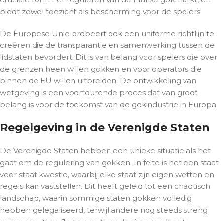
biedt zowel toezicht als bescherming voor de spelers.
De Europese Unie probeert ook een uniforme richtlijn te
creëren die de transparantie en samenwerking tussen de
lidstaten bevordert. Dit is van belang voor spelers die over
de grenzen heen willen gokken en voor operators die
binnen de EU willen uitbreiden. De ontwikkeling van
wetgeving is een voortdurende proces dat van groot
belang is voor de toekomst van de gokindustrie in Europa.
Regelgeving in de Verenigde Staten
De Verenigde Staten hebben een unieke situatie als het
gaat om de regulering van gokken. In feite is het een staat
voor staat kwestie, waarbij elke staat zijn eigen wetten en
regels kan vaststellen. Dit heeft geleid tot een chaotisch
landschap, waarin sommige staten gokken volledig
hebben gelegaliseerd, terwijl andere nog steeds streng