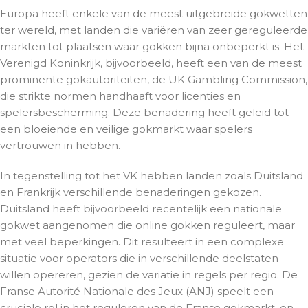
Europa heeft enkele van de meest uitgebreide gokwetten
ter wereld, met landen die variëren van zeer gereguleerde
markten tot plaatsen waar gokken bijna onbeperkt is. Het
Verenigd Koninkrijk, bijvoorbeeld, heeft een van de meest
prominente gokautoriteiten, de UK Gambling Commission,
die strikte normen handhaaft voor licenties en
spelersbescherming. Deze benadering heeft geleid tot
een bloeiende en veilige gokmarkt waar spelers
vertrouwen in hebben.
In tegenstelling tot het VK hebben landen zoals Duitsland
en Frankrijk verschillende benaderingen gekozen.
Duitsland heeft bijvoorbeeld recentelijk een nationale
gokwet aangenomen die online gokken reguleert, maar
met veel beperkingen. Dit resulteert in een complexe
situatie voor operators die in verschillende deelstaten
willen opereren, gezien de variatie in regels per regio. De
Franse Autorité Nationale des Jeux (ANJ) speelt een
cruciale rol in het reguleren van de Franse gokmarkt, en