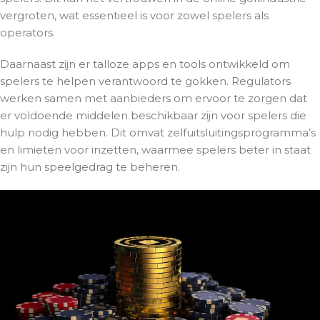
vergroten, wat essentieel is voor zowel spelers als
operators.
Daarnaast zijn er talloze apps en tools ontwikkeld om
spelers te helpen verantwoord te gokken. Regulators
werken samen met aanbieders om ervoor te zorgen dat
er voldoende middelen beschikbaar zijn voor spelers die
hulp nodig hebben. Dit omvat zelfuitsluitingsprogramma’s
en limieten voor inzetten, waarmee spelers beter in staat
zijn hun speelgedrag te beheren.