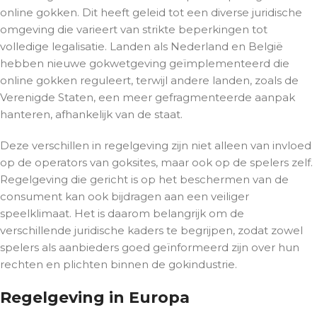
online gokken. Dit heeft geleid tot een diverse juridische
omgeving die varieert van strikte beperkingen tot
volledige legalisatie. Landen als Nederland en België
hebben nieuwe gokwetgeving geïmplementeerd die
online gokken reguleert, terwijl andere landen, zoals de
Verenigde Staten, een meer gefragmenteerde aanpak
hanteren, afhankelijk van de staat.
Deze verschillen in regelgeving zijn niet alleen van invloed
op de operators van goksites, maar ook op de spelers zelf.
Regelgeving die gericht is op het beschermen van de
consument kan ook bijdragen aan een veiliger
speelklimaat. Het is daarom belangrijk om de
verschillende juridische kaders te begrijpen, zodat zowel
spelers als aanbieders goed geïnformeerd zijn over hun
rechten en plichten binnen de gokindustrie.
Regelgeving in Europa