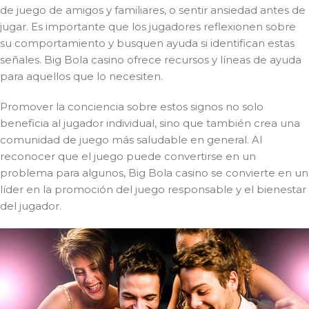
de juego de amigos y familiares, o sentir ansiedad antes de
jugar. Es importante que los jugadores reflexionen sobre
su comportamiento y busquen ayuda si identifican estas
señales. Big Bola casino ofrece recursos y líneas de ayuda
para aquellos que lo necesiten.
Promover la conciencia sobre estos signos no solo
beneficia al jugador individual, sino que también crea una
comunidad de juego más saludable en general. Al
reconocer que el juego puede convertirse en un
problema para algunos, Big Bola casino se convierte en un
líder en la promoción del juego responsable y el bienestar
del jugador.