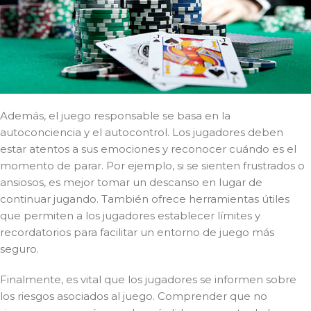
Además, el juego responsable se basa en la
autoconciencia y el autocontrol. Los jugadores deben
estar atentos a sus emociones y reconocer cuándo es el
momento de parar. Por ejemplo, si se sienten frustrados o
ansiosos, es mejor tomar un descanso en lugar de
continuar jugando. También ofrece herramientas útiles
que permiten a los jugadores establecer límites y
recordatorios para facilitar un entorno de juego más
seguro.
Finalmente, es vital que los jugadores se informen sobre
los riesgos asociados al juego. Comprender que no