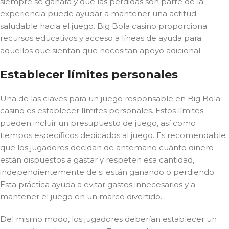
siempre se ganará y que las pérdidas son parte de la
experiencia puede ayudar a mantener una actitud
saludable hacia el juego. Big Bola casino proporciona
recursos educativos y acceso a líneas de ayuda para
aquellos que sientan que necesitan apoyo adicional.
Establecer límites personales
Una de las claves para un juego responsable en Big Bola
casino es establecer límites personales. Estos límites
pueden incluir un presupuesto de juego, así como
tiempos específicos dedicados al juego. Es recomendable
que los jugadores decidan de antemano cuánto dinero
están dispuestos a gastar y respeten esa cantidad,
independientemente de si están ganando o perdiendo.
Esta práctica ayuda a evitar gastos innecesarios y a
mantener el juego en un marco divertido.
Del mismo modo, los jugadores deberían establecer un