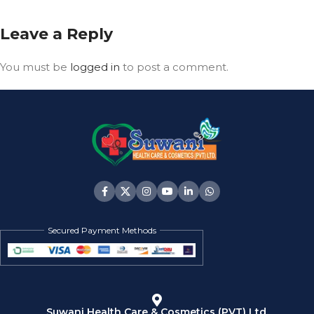
Leave a Reply
You must be
logged in
to post a comment.
Secured Payment Methods
Suwani Health Care & Cosmetics (PVT) Ltd.