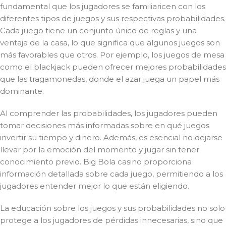
fundamental que los jugadores se familiaricen con los
diferentes tipos de juegos y sus respectivas probabilidades.
Cada juego tiene un conjunto único de reglas y una
ventaja de la casa, lo que significa que algunos juegos son
más favorables que otros. Por ejemplo, los juegos de mesa
como el blackjack pueden ofrecer mejores probabilidades
que las tragamonedas, donde el azar juega un papel más
dominante.
Al comprender las probabilidades, los jugadores pueden
tomar decisiones más informadas sobre en qué juegos
invertir su tiempo y dinero. Además, es esencial no dejarse
llevar por la emoción del momento y jugar sin tener
conocimiento previo. Big Bola casino proporciona
información detallada sobre cada juego, permitiendo a los
jugadores entender mejor lo que están eligiendo.
La educación sobre los juegos y sus probabilidades no solo
protege a los jugadores de pérdidas innecesarias, sino que