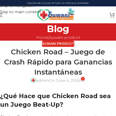
Islandwide Courier & Cash on Delivery Available
Skip to navigation
Skip to main content
Blog
Home
suwani product
SUWANI PRODUCT
Chicken Road – Juego de
Crash Rápido para Ganancias
Instantáneas
0
admin
On June 6, 2026
¿Qué Hace que Chicken Road sea
un Juego Beat‑Up?