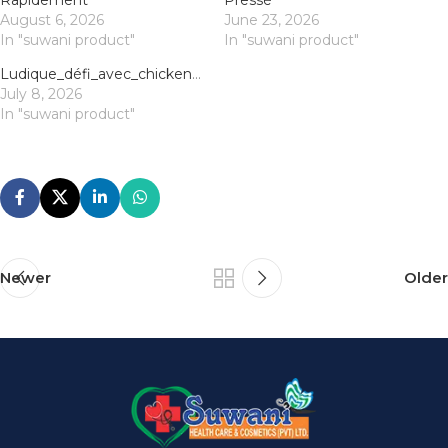
Rapidement
Pressé
August 6, 2026
June 23, 2026
In "suwani product"
In "suwani product"
Ludique_défi_avec_chicken_road_casino_et_des_stratégies_pour_une_traversée_r
July 8, 2026
In "suwani product"
Newer
Older