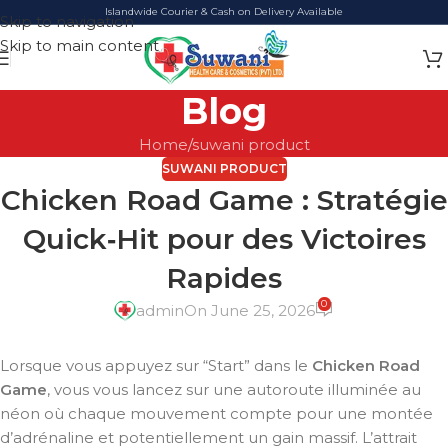
Islandwide Courier & Cash on Delivery Available
Skip to navigation
Skip to main content
Blog
Home
suwani product
SUWANI PRODUCT
Chicken Road Game : Stratégie
Quick‑Hit pour des Victoires
Rapides
0
admin
On June 25, 2026
Lorsque vous appuyez sur “Start” dans le
Chicken Road
Game
, vous vous lancez sur une autoroute illuminée au
néon où chaque mouvement compte pour une montée
d’adrénaline et potentiellement un gain massif. L’attrait