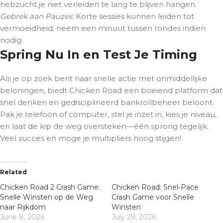
hebzucht je niet verleiden te lang te blijven hangen.
Gebrek aan Pauzes:
Korte sessies kunnen leiden tot
vermoeidheid; neem een minuut tussen rondes indien
nodig.
Spring Nu In en Test Je Timing
Als je op zoek bent naar snelle actie met onmiddellijke
beloningen, biedt Chicken Road een boeiend platform dat
snel denken en gedisciplineerd bankrollbeheer beloont.
Pak je telefoon of computer, stel je inzet in, kies je niveau,
en laat de kip de weg oversteken—één sprong tegelijk.
Veel succes en moge je multipliers hoog stijgen!
Related
Chicken Road 2 Crash Game:
Chicken Road: Snel‑Pace
Snelle Winsten op de Weg
Crash Game voor Snelle
naar Rijkdom
Winsten
June 8, 2026
July 29, 2026