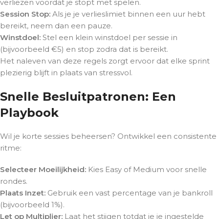
verliezen voordat je stopt met spelen.
Session Stop:
Als je je verlieslimiet binnen een uur hebt
bereikt, neem dan een pauze.
Winstdoel:
Stel een klein winstdoel per sessie in
(bijvoorbeeld €5) en stop zodra dat is bereikt.
Het naleven van deze regels zorgt ervoor dat elke sprint
plezierig blijft in plaats van stressvol.
Snelle Besluitpatronen: Een
Playbook
Wil je korte sessies beheersen? Ontwikkel een consistente
ritme:
Selecteer Moeilijkheid:
Kies Easy of Medium voor snelle
rondes.
Plaats Inzet:
Gebruik een vast percentage van je bankroll
(bijvoorbeeld 1%).
Let op Multiplier:
Laat het stijgen totdat je je ingestelde