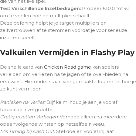
die van het live spel.
Test Verschillende Inzetbedragen:
Probeer €0.01 tot €1
om te voelen hoe de multiplier schaalt.
Deze oefening helpt je je target multipliers en
zelfvertrouwen af te stemmen voordat je voor serieuze
inzetten speelt.
Valkuilen Vermijden in Flashy Play
De snelle aard van
Chicken Road game
kan spelers
verleiden om verliezen na te jagen of te over‑bieden na
een winst. Hieronder staan veelgemaakte fouten en hoe je
ze kunt vermijden:
Panieken na Verlies:
Blijf kalm; houd je aan je vooraf
bepaalde inzetgrootte.
Gretig Inzetten Verhogen:
Verhoog alleen na meerdere
opeenvolgende winsten op hetzelfde niveau.
Mis Timing bij Cash Out:
Stel doelen vooraf in; laat