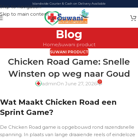
Islandwide Courier & Cash on Delivery Available
Skip to navigation
Skip to main content
Blog
Home
suwani product
SUWANI PRODUCT
Chicken Road Game: Snelle
Winsten op weg naar Goud
0
admin
On June 27, 2026
Wat Maakt Chicken Road een
Sprint Game?
De Chicken Road game is opgebouwd rond razendsnelle
spanning. In plaats van lange draaiende reels of eindeloze