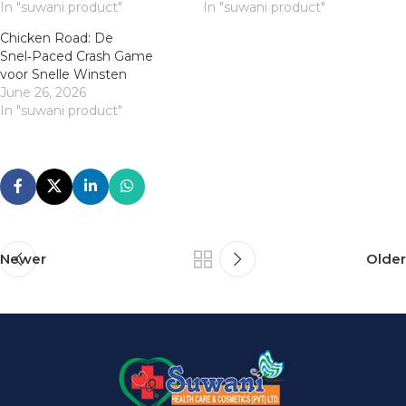
In "suwani product"
In "suwani product"
Chicken Road: De
Snel‑Paced Crash Game
voor Snelle Winsten
June 26, 2026
In "suwani product"
Newer
Older