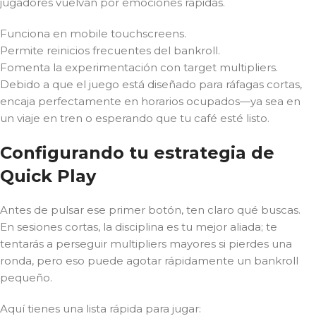
jugadores vuelvan por emociones rápidas.
Funciona en mobile touchscreens.
Permite reinicios frecuentes del bankroll.
Fomenta la experimentación con target multipliers.
Debido a que el juego está diseñado para ráfagas cortas,
encaja perfectamente en horarios ocupados—ya sea en
un viaje en tren o esperando que tu café esté listo.
Configurando tu estrategia de
Quick Play
Antes de pulsar ese primer botón, ten claro qué buscas.
En sesiones cortas, la disciplina es tu mejor aliada; te
tentarás a perseguir multipliers mayores si pierdes una
ronda, pero eso puede agotar rápidamente un bankroll
pequeño.
Aquí tienes una lista rápida para jugar: