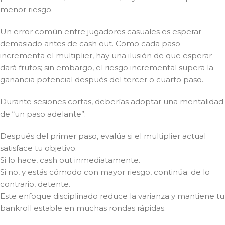
menor riesgo.
Un error común entre jugadores casuales es esperar
demasiado antes de cash out. Como cada paso
incrementa el multiplier, hay una ilusión de que esperar
dará frutos; sin embargo, el riesgo incremental supera la
ganancia potencial después del tercer o cuarto paso.
Durante sesiones cortas, deberías adoptar una mentalidad
de “un paso adelante”:
Después del primer paso, evalúa si el multiplier actual
satisface tu objetivo.
Si lo hace, cash out inmediatamente.
Si no, y estás cómodo con mayor riesgo, continúa; de lo
contrario, detente.
Este enfoque disciplinado reduce la varianza y mantiene tu
bankroll estable en muchas rondas rápidas.