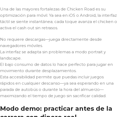
Una de las mayores fortalezas de Chicken Road es su
optimización para móvil. Ya sea en iOS o Android, la interfaz
táctil se siente instantánea; cada toque avanza el chicken o
activa el cash out sin retrasos.
No requiere descargas—juega directamente desde
navegadores móviles.
La interfaz se adapta sin problemas a modo portrait y
landscape.
El bajo consumo de datos lo hace perfecto para jugar en
movimiento durante desplazamientos.
Esta accesibilidad permite que puedas incluir juegos
rápidos en cualquier descanso—ya sea esperando en una
parada de autobús o durante la hora del almuerzo—
maximizando el tiempo de juego sin sacrificar calidad.
Modo demo: practicar antes de la