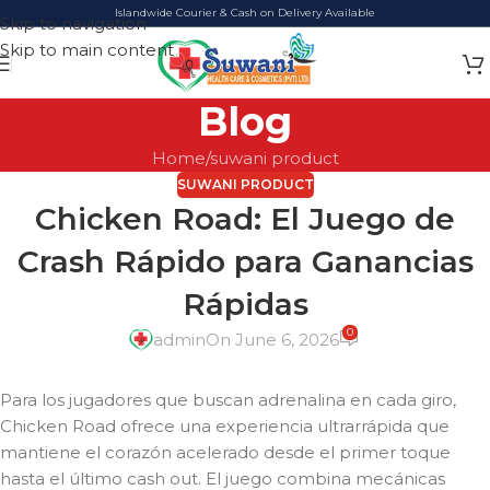
Islandwide Courier & Cash on Delivery Available
Skip to navigation
Skip to main content
Blog
Home
suwani product
SUWANI PRODUCT
Chicken Road: El Juego de
Crash Rápido para Ganancias
Rápidas
0
admin
On June 6, 2026
Para los jugadores que buscan adrenalina en cada giro,
Chicken Road ofrece una experiencia ultrarrápida que
mantiene el corazón acelerado desde el primer toque
hasta el último cash out. El juego combina mecánicas