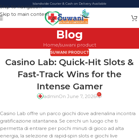
Islandwide Courier & Cash on Delivery Available
Skip to navigation
Skip to main content
Blog
Home
suwani product
SUWANI PRODUCT
Casino Lab: Quick‑Hit Slots &
Fast‑Track Wins for the
Intense Gamer
0
admin
On June 7, 2026
Casino Lab offre un parco giochi dove adrenalina incontra
gratificazione istantanea. Se cerchi un luogo che ti
permetta di entrare per pochi minuti di gioco ad alta
energia, la selezione di rapid‑spin slots e giochi live