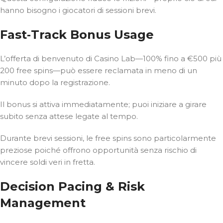
hanno bisogno i giocatori di sessioni brevi.
Fast‑Track Bonus Usage
L’offerta di benvenuto di Casino Lab—100% fino a €500 più
200 free spins—può essere reclamata in meno di un
minuto dopo la registrazione.
Il bonus si attiva immediatamente; puoi iniziare a girare
subito senza attese legate al tempo.
Durante brevi sessioni, le free spins sono particolarmente
preziose poiché offrono opportunità senza rischio di
vincere soldi veri in fretta.
Decision Pacing & Risk
Management