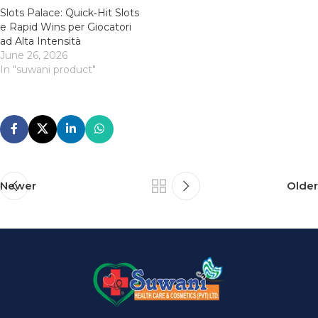
Slots Palace: Quick‑Hit Slots
e Rapid Wins per Giocatori
ad Alta Intensità
June 26, 2026
In "suwani product"
Newer
Older