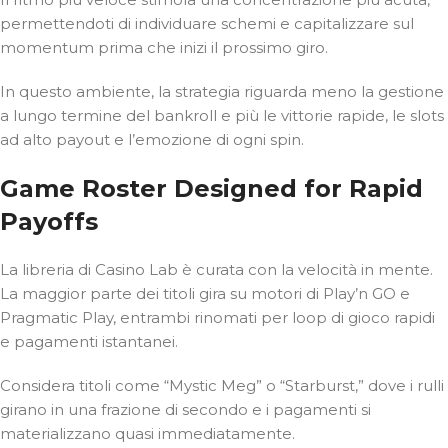
permettendoti di individuare schemi e capitalizzare sul
momentum prima che inizi il prossimo giro.
In questo ambiente, la strategia riguarda meno la gestione
a lungo termine del bankroll e più le vittorie rapide, le slots
ad alto payout e l’emozione di ogni spin.
Game Roster Designed for Rapid
Payoffs
La libreria di Casino Lab è curata con la velocità in mente.
La maggior parte dei titoli gira su motori di Play’n GO e
Pragmatic Play, entrambi rinomati per loop di gioco rapidi
e pagamenti istantanei.
Considera titoli come “Mystic Meg” o “Starburst,” dove i rulli
girano in una frazione di secondo e i pagamenti si
materializzano quasi immediatamente.