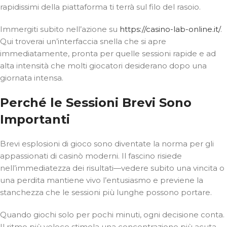
rapidissimi della piattaforma ti terrà sul filo del rasoio.
Immergiti subito nell’azione su
https://casino-lab-online.it/
.
Qui troverai un’interfaccia snella che si apre
immediatamente, pronta per quelle sessioni rapide e ad
alta intensità che molti giocatori desiderano dopo una
giornata intensa.
Perché le Sessioni Brevi Sono
Importanti
Brevi esplosioni di gioco sono diventate la norma per gli
appassionati di casinò moderni. Il fascino risiede
nell’immediatezza dei risultati—vedere subito una vincita o
una perdita mantiene vivo l’entusiasmo e previene la
stanchezza che le sessioni più lunghe possono portare.
Quando giochi solo per pochi minuti, ogni decisione conta.
Il ritmo più veloce stimola una concentrazione più acuta,