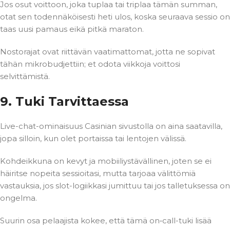
Jos osut voittoon, joka tuplaa tai triplaa tämän summan,
otat sen todennäköisesti heti ulos, koska seuraava sessio on
taas uusi pamaus eikä pitkä maraton.
Nostorajat ovat riittävän vaatimattomat, jotta ne sopivat
tähän mikrobudjettiin; et odota viikkoja voittosi
selvittämistä.
9. Tuki Tarvittaessa
Live-chat-ominaisuus Casinian sivustolla on aina saatavilla,
jopa silloin, kun olet portaissa tai lentojen välissä.
Kohdeikkuna on kevyt ja mobiiliystävällinen, joten se ei
häiritse nopeita sessioitasi, mutta tarjoaa välittömiä
vastauksia, jos slot-logiikkasi jumittuu tai jos talletuksessa on
ongelma.
Suurin osa pelaajista kokee, että tämä on‑call-tuki lisää