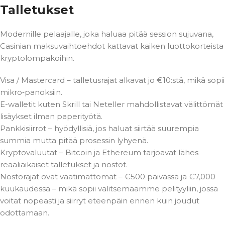
Talletukset
Modernille pelaajalle, joka haluaa pitää session sujuvana,
Casinian maksuvaihtoehdot kattavat kaiken luottokorteista
kryptolompakoihin.
Visa / Mastercard – talletusrajat alkavat jo €10:stä, mikä sopii
mikro‑panoksiin.
E-walletit kuten Skrill tai Neteller mahdollistavat välittömät
lisäykset ilman paperityötä.
Pankkisiirrot – hyödyllisiä, jos haluat siirtää suurempia
summia mutta pitää prosessin lyhyenä.
Kryptovaluutat – Bitcoin ja Ethereum tarjoavat lähes
reaaliaikaiset talletukset ja nostot.
Nostorajat ovat vaatimattomat – €500 päivässä ja €7,000
kuukaudessa – mikä sopii valitsemaamme pelityyliin, jossa
voitat nopeasti ja siirryt eteenpäin ennen kuin joudut
odottamaan.