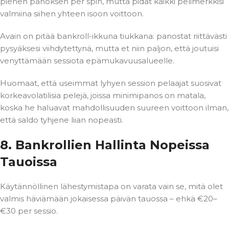
pienen panoksen per spin, mutta pidät kaikki pelimerkkisi
valmiina siihen yhteen isoon voittoon.
Avain on pitää bankroll-ikkuna tiukkana: panostat riittävästi
pysyäksesi viihdytettynä, mutta et niin paljon, että joutuisi
venyttämään sessiota epämukavuusalueelle.
Huomaat, että useimmat lyhyen session pelaajat suosivat
korkeavolatilisia pelejä, joissa minimipanos on matala,
koska he haluavat mahdollisuuden suureen voittoon ilman,
että saldo tyhjene liian nopeasti.
8. Bankrollien Hallinta Nopeissa
Tauoissa
Käytännöllinen lähestymistapa on varata vain se, mitä olet
valmis häviämään jokaisessa päivän tauossa – ehkä €20–
€30 per sessio.