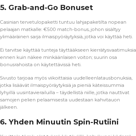
5. Grab-and-Go Bonuset
Casinian tervetulopaketti tuntuu lahjapaketilta nopean
pelaajan matkalle: €500 match-bonus, johon sisältyy
ylimääräinen sarja ilmaispyöräytyksiä, jotka voi käyttää heti.
Ei tarvitse käyttää tunteja täyttääkseen kierrätysvaatimuksia
ennen kuin näkee minkäänlaisen voiton; suurin osa
bonusrahoista on käytettävissä heti.
Sivusto tarjoaa myös viikoittaisia uudelleenlatausbonuksia,
jotka lisäävät ilmaispyöräytyksiä ja pieniä käteissummia
lyhyillä uusintavierailuilla – täydellistä niille, jotka nauttivat
samojen pelien pelaamisesta uudestaan kahvitauon
jälkeen.
6. Yhden Minuutin Spin-Rutiini