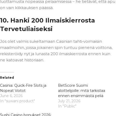
luottamusta nopeassa pelaamisessa – he tietävät, että apu
on vain klikkauksen päässä.
10. Hanki 200 Ilmaiskierrosta
Tervetuliaiseksi
Jos olet valmis sukeltamaan Casinian tahti‑voimaisiin
maailmoihin, joissa jokainen spin tuntuu pienenä voittona,
rekisteröidy nyt ja lunasta 200 ilmaiskierrosta ennen kuin
ne katoavat historiaan.
Related
Casinia: Quick‑Fire Slots ja
BetScore Suomi
Nopeat Voitot
aloittelijoille: mitä tarkistaa
June 6, 2026
ennen ensimmäistä peliä
In "suwani product"
July 21, 2026
In "Public"
Sushi Casino bonukset 2026: