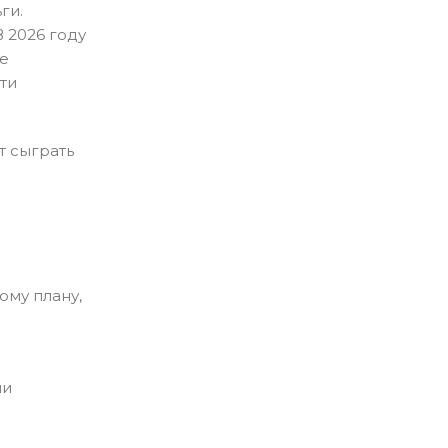
ги.
 2026 году
ые
ти
т сыграть
ому плану,
ии