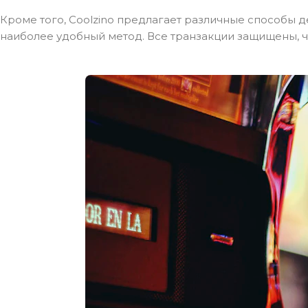
Кроме того, Coolzino предлагает различные способы д
наиболее удобный метод. Все транзакции защищены, ч