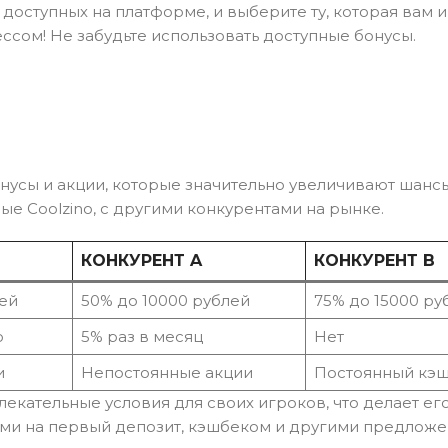
доступных на платформе, и выберите ту, которая вам и
ссом! Не забудьте использовать доступные бонусы.
нусы и акции, которые значительно увеличивают шансы
е Coolzino, с другими конкурентами на рынке.
КОНКУРЕНТ A
КОНКУРЕНТ B
ей
50% до 10000 рублей
75% до 15000 ру
ю
5% раз в месяц
Нет
и
Непостоянные акции
Постоянный кэ
лекательные условия для своих игроков, что делает ег
сами на первый депозит, кэшбеком и другими предложе