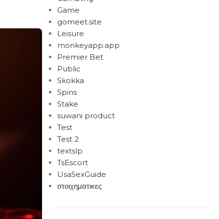
Game
gomeet.site
Leisure
monkeyapp.app
Premier Bet
Public
Skokka
Spins
Stake
suwani product
Test
Test 2
textslp
TsEscort
UsaSexGuide
στοιχηματικες