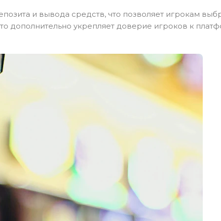
епозита и вывода средств, что позволяет игрокам выб
то дополнительно укрепляет доверие игроков к платф