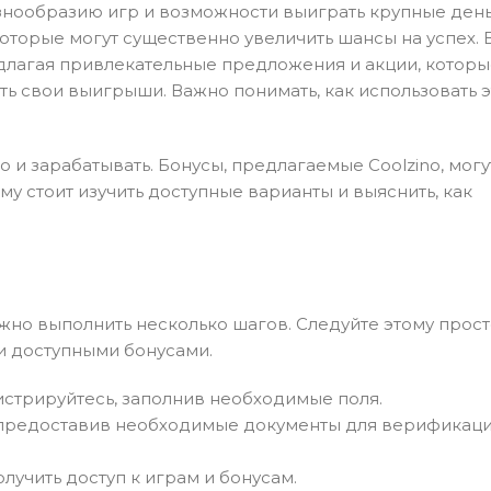
нообразию игр и возможности выиграть крупные день
оторые могут существенно увеличить шансы на успех. В
едлагая привлекательные предложения и акции, котор
 свои выигрыши. Важно понимать, как использовать э
но и зарабатывать. Бонусы, предлагаемые Coolzino, могу
у стоит изучить доступные варианты и выяснить, как
жно выполнить несколько шагов. Следуйте этому прост
ми доступными бонусами.
истрируйтесь, заполнив необходимые поля.
 предоставив необходимые документы для верификац
лучить доступ к играм и бонусам.