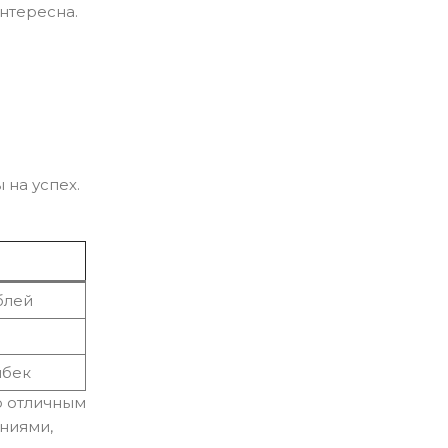
нтересна.
 на успех.
блей
шбек
о отличным
ниями,