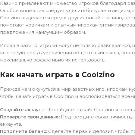
Казино привлекают множество игроков благодаря раз
Особое внимание следует уделить бонусам и акциям, к
Coolzino выделяется среди других онлайн-казино, пр
помогают новичкам и опытным игрокам оптимизировать
предложения наилучшим образом.
Играя в казино, игроки могут не только развлекаться, 
ключевую роль в увеличении общего выигрыша, поэтом
максимально эффективно их использовать.
Как начать играть в Coolzino
Прежде чем окунуться в мир азартных игр, игрокам ну
чтобы начать играть в Coolzino и воспользоваться все
Создайте аккаунт:
Перейдите на сайт Coolzino и зарег
Проверьте свои данные:
Подтвердите свою личность,
аккаунта.
Пополните баланс:
Сделайте первый депозит, чтобы по