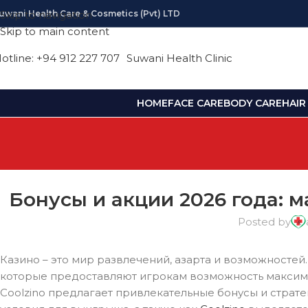
uwani Health Care & Cosmetics (pvt) LTD
Skip to navigation
Skip to main content
otline: +94 912 227 707
Suwani Health Clinic
HOME
FACE CARE
BODY CARE
HAIR
Бонусы и акции 2026 года: 
Posted by
Казино – это мир развлечений, азарта и возможностей.
которые предоставляют игрокам возможность максими
Coolzino предлагает привлекательные бонусы и страт