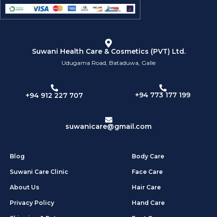
Suwani Health Care & Cosmetics (PVT) Ltd.
Udugama Road, Bataduwa, Galle
+94 773 177 199
+94 912 227 707
suwanicare@gmail.com
Blog
Body Care
Suwani Care Clinic
Face Care
About Us
Hair Care
Privacy Policy
Hand Care