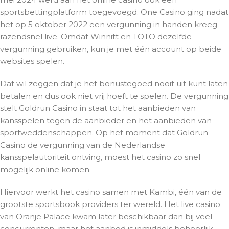
sportsbettingplatform toegevoegd. One Casino ging nadat
het op 5 oktober 2022 een vergunning in handen kreeg
razendsnel live. Omdat Winnitt en TOTO dezelfde
vergunning gebruiken, kun je met één account op beide
websites spelen.
Dat wil zeggen dat je het bonustegoed nooit uit kunt laten
betalen en dus ook niet vrij hoeft te spelen. De vergunning
stelt Goldrun Casino in staat tot het aanbieden van
kansspelen tegen de aanbieder en het aanbieden van
sportweddenschappen. Op het moment dat Goldrun
Casino de vergunning van de Nederlandse
kansspelautoriteit ontving, moest het casino zo snel
mogelijk online komen.
Hiervoor werkt het casino samen met Kambi, één van de
grootste sportsbook providers ter wereld. Het live casino
van Oranje Palace kwam later beschikbaar dan bij veel
concurrenten, maar het aanbod is inmiddels behoorlijk