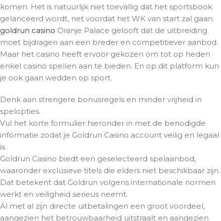
komen. Het is natuurlijk niet toevallig dat het sportsbook
gelanceerd wordt, net voordat het WK van start zal gaan.
goldrun casino
Oranje Palace gelooft dat de uitbreiding
moet bijdragen aan een breder en competitiever aanbod.
Maar het casino heeft ervoor gekozen om tot op heden
enkel casino spellen aan te bieden. En op dit platform kun
je ook gaan wedden op sport.
Denk aan strengere bonusregels en minder vrijheid in
spelopties.
Vul het korte formulier hieronder in met de benodigde
informatie zodat je Goldrun Casino account veilig en legaal
is.
Goldrun Casino biedt een geselecteerd spelaanbod,
waaronder exclusieve titels die elders niet beschikbaar zijn.
Dat betekent dat Goldrun volgens internationale normen
werkt en veiligheid serieus neemt.
Al met al zijn directe uitbetalingen een groot voordeel,
aangezien het betrouwbaarheid uitstraalt en aangezien