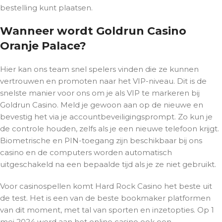
bestelling kunt plaatsen.
Wanneer wordt Goldrun Casino
Oranje Palace?
Hier kan ons team snel spelers vinden die ze kunnen
vertrouwen en promoten naar het VIP-niveau. Dit is de
snelste manier voor ons om je als VIP te markeren bij
Goldrun Casino. Meld je gewoon aan op de nieuwe en
bevestig het via je accountbeveiligingsprompt. Zo kun je
de controle houden, zelfs als je een nieuwe telefoon krijgt.
Biometrische en PIN-toegang zijn beschikbaar bij ons
casino en de computers worden automatisch
uitgeschakeld na een bepaalde tijd als je ze niet gebruikt.
Voor casinospellen komt Hard Rock Casino het beste uit
de test. Het is een van de beste bookmaker platformen
van dit moment, met tal van sporten en inzetopties. Op 1
mei 2024 werd aan het online casino ook een