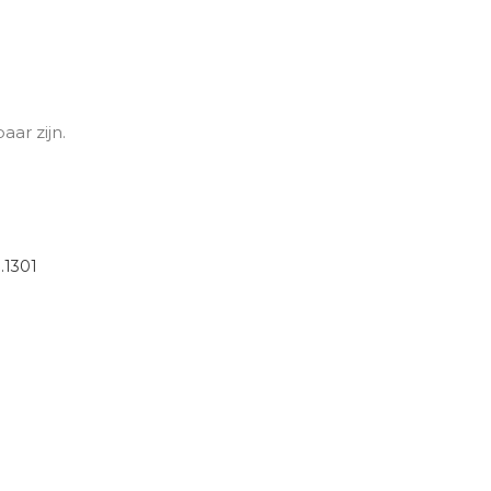
ar zijn.
.1301