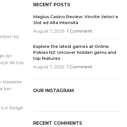
RECENT POSTS
Magius Casino Review: Vincite Veloci e
Slot ad Alta Intensità
August 7, 2026
1 Comment
helpen bij
Explore the latest games at Online
Pokies NZ: Uncover hidden gems and
e zijn
top features
d je de top
August 7, 2026
1 Comment
n klassieke
ra kan
OUR INSTAGRAM
s in België.
RECENT COMMENTS