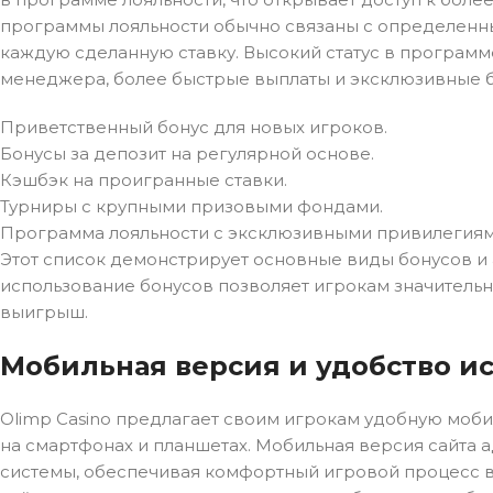
программы лояльности обычно связаны с определенны
каждую сделанную ставку. Высокий статус в программ
менеджера, более быстрые выплаты и эксклюзивные 
Приветственный бонус для новых игроков.
Бонусы за депозит на регулярной основе.
Кэшбэк на проигранные ставки.
Турниры с крупными призовыми фондами.
Программа лояльности с эксклюзивными привилегиям
Этот список демонстрирует основные виды бонусов и ак
использование бонусов позволяет игрокам значительн
выигрыш.
Мобильная версия и удобство и
Olimp Casino предлагает своим игрокам удобную моби
на смартфонах и планшетах. Мобильная версия сайта
системы, обеспечивая комфортный игровой процесс в