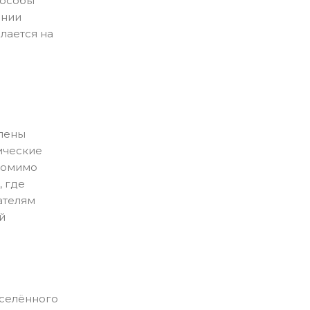
пособы
ании
лается на
влены
сические
Помимо
, где
ателям
й
аселённого