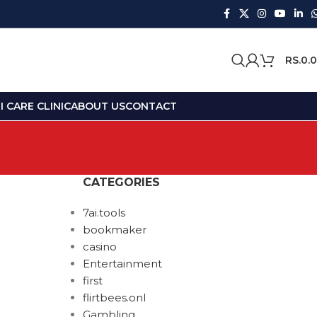
RS.
0.
 CARE CLINIC
ABOUT US
CONTACT
CATEGORIES
7ai.tools
bookmaker
casino
Entertainment
first
flirtbees.onl
Gambling