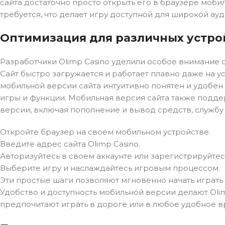
сайта достаточно просто открыть его в браузере моб
требуется, что делает игру доступной для широкой ауд
Оптимизация для различных устро
Разработчики Olimp Casino уделили особое внимание 
Сайт быстро загружается и работает плавно даже на 
мобильной версии сайта интуитивно понятен и удобен 
игры и функции. Мобильная версия сайта также подд
версии, включая пополнение и вывод средств, службу
Откройте браузер на своем мобильном устройстве.
Введите адрес сайта Olimp Casino.
Авторизуйтесь в своем аккаунте или зарегистрируйтес
Выберите игру и наслаждайтесь игровым процессом.
Эти простые шаги позволяют мгновенно начать играть 
Удобство и доступность мобильной версии делают Oli
предпочитают играть в дороге или в любое удобное в