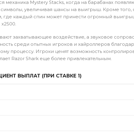
я механика Mystery Stacks, когда на барабанах появля
символы, увеличивая шансы на выигрыш. Кроме того, 
и, где каждый спин может принести огромный выигры
x2500.
ывают захватывающее воздействие, а звуковое сопро
рность среди опытных игроков и хайроллеров благода
ому процессу. Игроки ценят возможность контролиро
лает Razor Shark еще более привлекательным.
ИЕНТ ВЫПЛАТ (ПРИ СТАВКЕ 1)