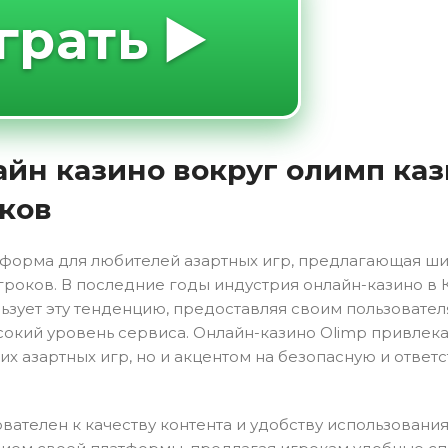
грать ▶️
айн казино вокруг олимп ка
оков
тформа для любителей азартных игр, предлагающая ш
гроков. В последние годы индустрия онлайн-казино в 
льзует эту тенденцию, предоставляя своим пользовате
окий уровень сервиса. Онлайн-казино Olimp привлека
их азартных игр, но и акцентом на безопасную и ответ
вателен к качеству контента и удобству использовани