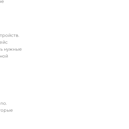
не
тройств.
фейс
ть нужные
пной
no.
оторые