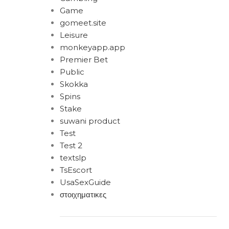
Game
gomeet.site
Leisure
monkeyapp.app
Premier Bet
Public
Skokka
Spins
Stake
suwani product
Test
Test 2
textslp
TsEscort
UsaSexGuide
στοιχηματικες