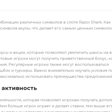
бинации различных символов в слоте Razor Shark. Как
имвола акулы, что делает его самым ценным символом
нусы и акции, которые позволяют увеличить шансы на
Новые игроки могут получить приветственный бонус, 
ия. Регулярные игроки также могут воспользоваться
эшбэк и турниры. Важно внимательно изучать условия п
максимально использовать преимущества предложений
 активность
ояльности, которая позволяет игрокам получать допо
Чем больше игрок играет и делает ставки, тем выше ег
лее выгодным условиям и эксклюзивным предложениям.