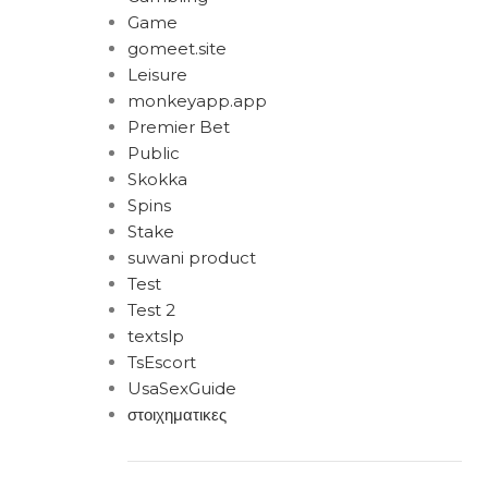
Game
gomeet.site
Leisure
monkeyapp.app
Premier Bet
Public
Skokka
Spins
Stake
suwani product
Test
Test 2
textslp
TsEscort
UsaSexGuide
στοιχηματικες