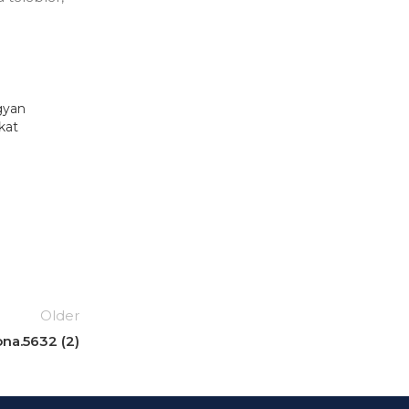
gyan
kat
Older
na.5632 (2)