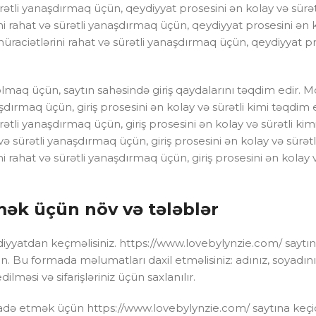
ətli yanaşdırmaq üçün, qeydiyyat prosesini ən kolay və sürət
 rahat və sürətli yanaşdırmaq üçün, qeydiyyat prosesini ən 
raciətlərini rahat və sürətli yanaşdırmaq üçün, qeydiyyat pr
olmaq üçün, saytın sahəsində giriş qaydalarını təqdim edir. 
dırmaq üçün, giriş prosesini ən kolay və sürətli kimi təqdim e
tli yanaşdırmaq üçün, giriş prosesini ən kolay və sürətli ki
 sürətli yanaşdırmaq üçün, giriş prosesini ən kolay və sürətl
rahat və sürətli yanaşdırmaq üçün, giriş prosesini ən kolay v
mək üçün növ və tələblər
yyatdan keçməlisiniz. https://www.lovebylynzie.com/ saytın
. Bu formada məlumatları daxil etməlisiniz: adınız, soyadını
ilməsi və sifarişləriniz üçün saxlanılır.
adə etmək üçün https://www.lovebylynzie.com/ saytına keçi