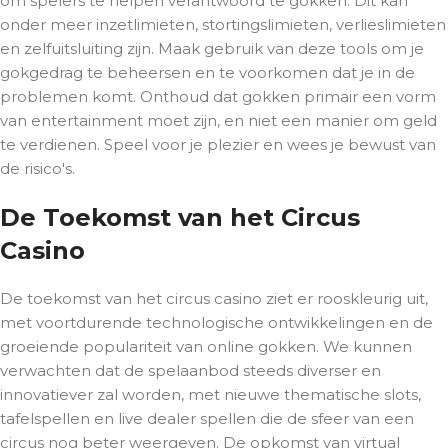
om spelers te helpen verantwoord te gokken. Dit kan
onder meer inzetlimieten, stortingslimieten, verlieslimieten
en zelfuitsluiting zijn. Maak gebruik van deze tools om je
gokgedrag te beheersen en te voorkomen dat je in de
problemen komt. Onthoud dat gokken primair een vorm
van entertainment moet zijn, en niet een manier om geld
te verdienen. Speel voor je plezier en wees je bewust van
de risico's.
De Toekomst van het Circus
Casino
De toekomst van het circus casino ziet er rooskleurig uit,
met voortdurende technologische ontwikkelingen en de
groeiende populariteit van online gokken. We kunnen
verwachten dat de spelaanbod steeds diverser en
innovatiever zal worden, met nieuwe thematische slots,
tafelspellen en live dealer spellen die de sfeer van een
circus nog beter weergeven. De opkomst van virtual