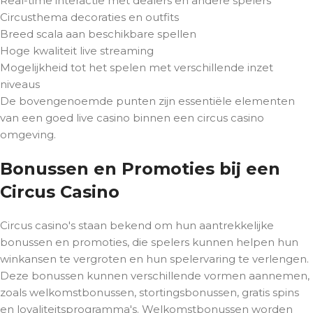
Real-time interactie met dealers en andere spelers
Circusthema decoraties en outfits
Breed scala aan beschikbare spellen
Hoge kwaliteit live streaming
Mogelijkheid tot het spelen met verschillende inzet
niveaus
De bovengenoemde punten zijn essentiële elementen
van een goed live casino binnen een circus casino
omgeving.
Bonussen en Promoties bij een
Circus Casino
Circus casino's staan bekend om hun aantrekkelijke
bonussen en promoties, die spelers kunnen helpen hun
winkansen te vergroten en hun spelervaring te verlengen.
Deze bonussen kunnen verschillende vormen aannemen,
zoals welkomstbonussen, stortingsbonussen, gratis spins
en loyaliteitsprogramma's. Welkomstbonussen worden