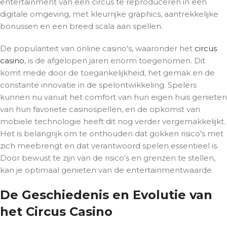
entertainment van een circus te reproduceren in een
digitale omgeving, met kleurrijke graphics, aantrekkelijke
bonussen en een breed scala aan spellen.
De populariteit van online casino's, waaronder het
circus
casino
, is de afgelopen jaren enorm toegenomen. Dit
komt mede door de toegankelijkheid, het gemak en de
constante innovatie in de spelontwikkeling. Spelers
kunnen nu vanuit het comfort van hun eigen huis genieten
van hun favoriete casinospellen, en de opkomst van
mobiele technologie heeft dit nog verder vergemakkelijkt.
Het is belangrijk om te onthouden dat gokken risico's met
zich meebrengt en dat verantwoord spelen essentieel is.
Door bewust te zijn van de risico's en grenzen te stellen,
kan je optimaal genieten van de entertainmentwaarde.
De Geschiedenis en Evolutie van
het Circus Casino