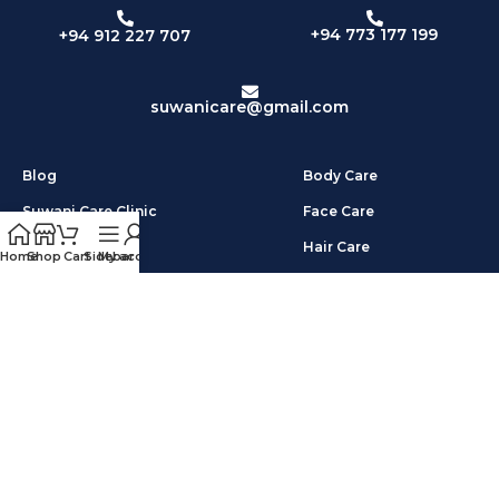
+94 773 177 199
+94 912 227 707
suwanicare@gmail.com
Blog
Body Care
Suwani Care Clinic
Face Care
About Us
Hair Care
Home
Shop
Cart
Sidebar
My account
Privacy Policy
Hand Care
Shipping & Return
Foot Care
Terms & Condition
Other Products
©2026 SUWANI HEALTH CARE & COSMETICS (PVT) LTD | ALL RIGHTS
RESERVED.
WEB DESIGNED AND DEVELOPED BY
WERZUO DIGITAL