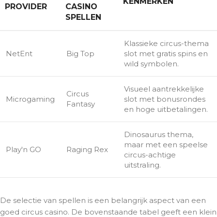
KENMERKEN
PROVIDER
CASINO
SPELLEN
Klassieke circus-thema
NetEnt
Big Top
slot met gratis spins en
wild symbolen.
Visueel aantrekkelijke
Circus
Microgaming
slot met bonusrondes
Fantasy
en hoge uitbetalingen.
Dinosaurus thema,
maar met een speelse
Play'n GO
Raging Rex
circus-achtige
uitstraling.
De selectie van spellen is een belangrijk aspect van een
goed circus casino. De bovenstaande tabel geeft een klein