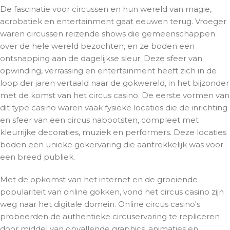
De fascinatie voor circussen en hun wereld van magie,
acrobatiek en entertainment gaat eeuwen terug. Vroeger
waren circussen reizende shows die gemeenschappen
over de hele wereld bezochten, en ze boden een
ontsnapping aan de dagelijkse sleur. Deze sfeer van
opwinding, verrassing en entertainment heeft zich in de
loop der jaren vertaald naar de gokwereld, in het bijzonder
met de komst van het circus casino. De eerste vormen van
dit type casino waren vaak fysieke locaties die de inrichting
en sfeer van een circus nabootsten, compleet met
kleurrijke decoraties, muziek en performers. Deze locaties
boden een unieke gokervaring die aantrekkelijk was voor
een breed publiek.
Met de opkomst van het internet en de groeiende
populariteit van online gokken, vond het circus casino zijn
weg naar het digitale domein. Online circus casino's
probeerden de authentieke circuservaring te repliceren
door middel van opvallende graphics, animaties en