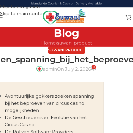
Islandwide Courier & Cash on Delivery Available
Skip to navigation
Skip to main content
Blog
Home
suwani product
SUWANI PRODUCT
ken_spanning_bij_het_beproeve
0
admin
On July 2, 2026
Avontuurlijke gokkers zoeken spanning
bij het beproeven van circus casino
mogelijkheden
De Geschiedenis en Evolutie van het
Circus Casino
De Rol van Software Providers