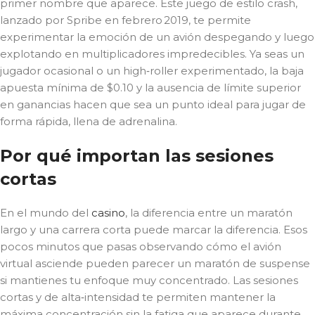
primer nombre que aparece. Este juego de estilo crash,
lanzado por Spribe en febrero 2019, te permite
experimentar la emoción de un avión despegando y luego
explotando en multiplicadores impredecibles. Ya seas un
jugador ocasional o un high‑roller experimentado, la baja
apuesta mínima de $0.10 y la ausencia de límite superior
en ganancias hacen que sea un punto ideal para jugar de
forma rápida, llena de adrenalina.
Por qué importan las sesiones
cortas
En el mundo del
casino
, la diferencia entre un maratón
largo y una carrera corta puede marcar la diferencia. Esos
pocos minutos que pasas observando cómo el avión
virtual asciende pueden parecer un maratón de suspense
si mantienes tu enfoque muy concentrado. Las sesiones
cortas y de alta‑intensidad te permiten mantener la
máxima concentración sin la fatiga que aparece durante