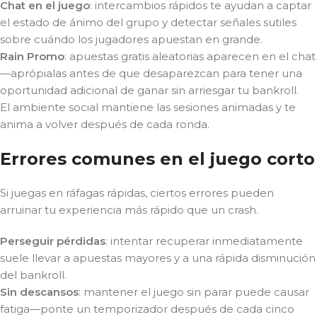
Chat en el juego
: intercambios rápidos te ayudan a captar
el estado de ánimo del grupo y detectar señales sutiles
sobre cuándo los jugadores apuestan en grande.
Rain Promo
: apuestas gratis aleatorias aparecen en el chat
—aprópialas antes de que desaparezcan para tener una
oportunidad adicional de ganar sin arriesgar tu bankroll.
El ambiente social mantiene las sesiones animadas y te
anima a volver después de cada ronda.
Errores comunes en el juego corto
Si juegas en ráfagas rápidas, ciertos errores pueden
arruinar tu experiencia más rápido que un crash.
Perseguir pérdidas
: intentar recuperar inmediatamente
suele llevar a apuestas mayores y a una rápida disminución
del bankroll.
Sin descansos
: mantener el juego sin parar puede causar
fatiga—ponte un temporizador después de cada cinco