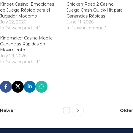
Kinbet Casino: Emociones
Chicken Road 2 Casino:
de Juego Rápido para el
Juego Crash Quick‑Hit para
Jugador Moderno
Ganancias Rápidas
July 22, 2026
June 11, 2026
In "suwani product"
In "suwani product"
Kingmaker Casino Mobile –
Ganancias Rápidas en
Movimiento
July 29, 2026
In "suwani product"
Newer
Older