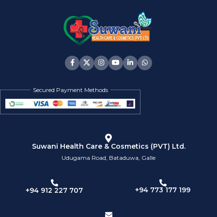
Secured Payment Methods
Suwani Health Care & Cosmetics (PVT) Ltd.
Udugama Road, Bataduwa, Galle
+94 773 177 199
+94 912 227 707