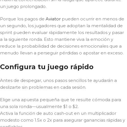
un juego prolongado.
Porque los pagos de
Aviator
pueden ocurrir en menos de
un segundo, los jugadores que adoptan la mentalidad de
sprint pueden evaluar rápidamente los resultados y pasar
a la siguiente ronda. Esto mantiene viva la emoción y
reduce la probabilidad de decisiones emocionales que a
menudo llevan a perseguir pérdidas o apostar en exceso.
Configura tu juego rápido
Antes de despegar, unos pasos sencillos te ayudarán a
deslizarte sin problemas en cada sesión.
Elige una apuesta pequeña que te resulte cómoda para
una sola ronda—usualmente $1 o $2.
Activa la función de auto cash‑out en un multiplicador
modesto como 1.5x o 2x para asegurar ganancias rápidas y
confiables.