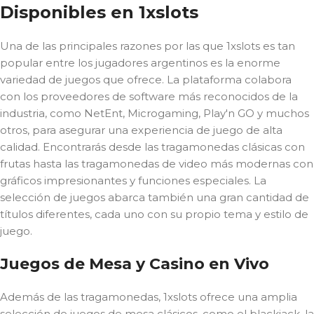
Disponibles en 1xslots
Una de las principales razones por las que 1xslots es tan
popular entre los jugadores argentinos es la enorme
variedad de juegos que ofrece. La plataforma colabora
con los proveedores de software más reconocidos de la
industria, como NetEnt, Microgaming, Play'n GO y muchos
otros, para asegurar una experiencia de juego de alta
calidad. Encontrarás desde las tragamonedas clásicas con
frutas hasta las tragamonedas de video más modernas con
gráficos impresionantes y funciones especiales. La
selección de juegos abarca también una gran cantidad de
títulos diferentes, cada uno con su propio tema y estilo de
juego.
Juegos de Mesa y Casino en Vivo
Además de las tragamonedas, 1xslots ofrece una amplia
selección de juegos de mesa clásicos, como el blackjack, la