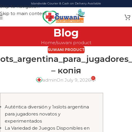
Islandwide Courier & Cash on Delivery Available
Skip to navigation
Skip to main content
Blog
Home
suwani product
SUWANI PRODUCT
slots_argentina_para_jugadore
– копія
0
admin
On July 9, 2026
Auténtica diversión y 1xslots argentina
para jugadores novatos y
experimentados
La Variedad de Juegos Disponibles en