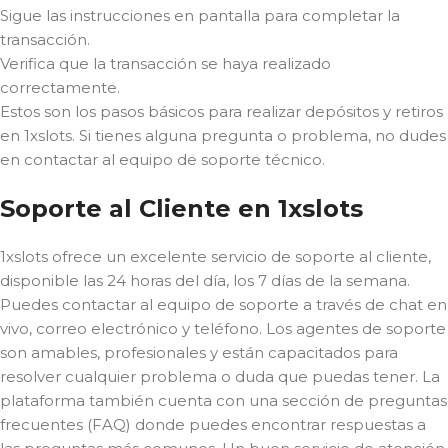
Sigue las instrucciones en pantalla para completar la
transacción.
Verifica que la transacción se haya realizado
correctamente.
Estos son los pasos básicos para realizar depósitos y retiros
en 1xslots. Si tienes alguna pregunta o problema, no dudes
en contactar al equipo de soporte técnico.
Soporte al Cliente en 1xslots
1xslots ofrece un excelente servicio de soporte al cliente,
disponible las 24 horas del día, los 7 días de la semana.
Puedes contactar al equipo de soporte a través de chat en
vivo, correo electrónico y teléfono. Los agentes de soporte
son amables, profesionales y están capacitados para
resolver cualquier problema o duda que puedas tener. La
plataforma también cuenta con una sección de preguntas
frecuentes (FAQ) donde puedes encontrar respuestas a