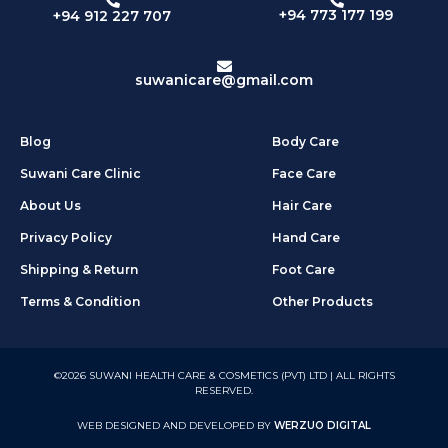
+94 773 177 199
+94 912 227 707
suwanicare@gmail.com
Blog
Body Care
Suwani Care Clinic
Face Care
About Us
Hair Care
Privacy Policy
Hand Care
Shipping & Return
Foot Care
Terms & Condition
Other Products
©2026 SUWANI HEALTH CARE & COSMETICS (PVT) LTD | ALL RIGHTS
RESERVED.
WEB DESIGNED AND DEVELOPED BY
WERZUO DIGITAL