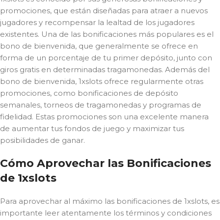
promociones, que están diseñadas para atraer a nuevos
jugadores y recompensar la lealtad de los jugadores
existentes. Una de las bonificaciones más populares es el
bono de bienvenida, que generalmente se ofrece en
forma de un porcentaje de tu primer depósito, junto con
giros gratis en determinadas tragamonedas. Además del
bono de bienvenida, 1xslots ofrece regularmente otras
promociones, como bonificaciones de depósito
semanales, torneos de tragamonedas y programas de
fidelidad. Estas promociones son una excelente manera
de aumentar tus fondos de juego y maximizar tus
posibilidades de ganar.
Cómo Aprovechar las Bonificaciones
de 1xslots
Para aprovechar al máximo las bonificaciones de 1xslots, es
importante leer atentamente los términos y condiciones