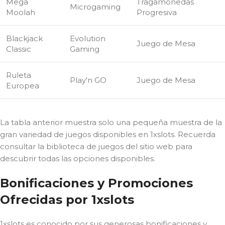
Mega
Tragamonedas
Microgaming
Moolah
Progresiva
Blackjack
Evolution
Juego de Mesa
Classic
Gaming
Ruleta
Play'n GO
Juego de Mesa
Europea
La tabla anterior muestra solo una pequeña muestra de la
gran variedad de juegos disponibles en 1xslots. Recuerda
consultar la biblioteca de juegos del sitio web para
descubrir todas las opciones disponibles.
Bonificaciones y Promociones
Ofrecidas por 1xslots
1xslots es conocido por sus generosas bonificaciones y