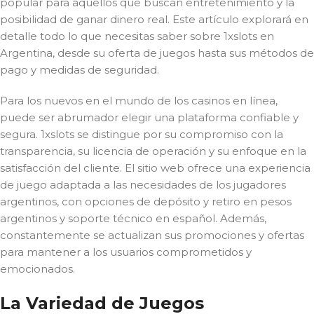
popular para aquellos que buscan entretenimiento y la
posibilidad de ganar dinero real. Este artículo explorará en
detalle todo lo que necesitas saber sobre 1xslots en
Argentina, desde su oferta de juegos hasta sus métodos de
pago y medidas de seguridad.
Para los nuevos en el mundo de los casinos en línea,
puede ser abrumador elegir una plataforma confiable y
segura. 1xslots se distingue por su compromiso con la
transparencia, su licencia de operación y su enfoque en la
satisfacción del cliente. El sitio web ofrece una experiencia
de juego adaptada a las necesidades de los jugadores
argentinos, con opciones de depósito y retiro en pesos
argentinos y soporte técnico en español. Además,
constantemente se actualizan sus promociones y ofertas
para mantener a los usuarios comprometidos y
emocionados.
La Variedad de Juegos