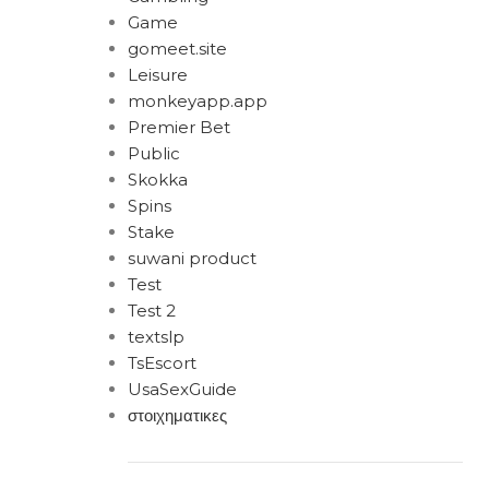
Game
gomeet.site
Leisure
monkeyapp.app
Premier Bet
Public
Skokka
Spins
Stake
suwani product
Test
Test 2
textslp
TsEscort
UsaSexGuide
στοιχηματικες