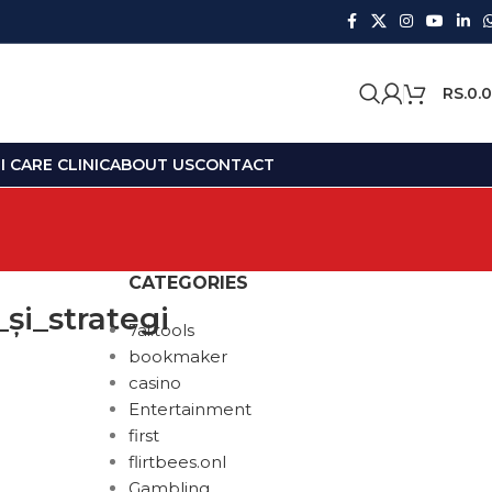
RS.
0.
 CARE CLINIC
ABOUT US
CONTACT
CATEGORIES
și_strategi
7ai.tools
bookmaker
casino
Entertainment
first
flirtbees.onl
Gambling