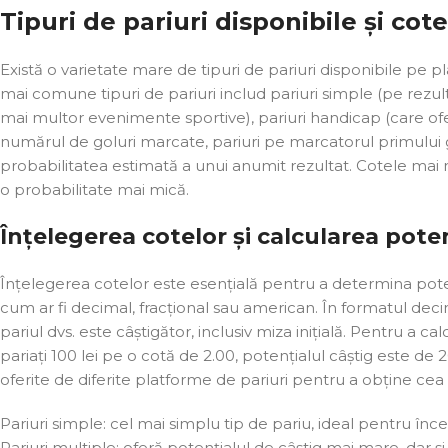
Tipuri de pariuri disponibile și cote
Există o varietate mare de tipuri de pariuri disponibile pe pl
mai comune tipuri de pariuri includ pariuri simple (pe rezult
mai multor evenimente sportive), pariuri handicap (care ofe
numărul de goluri marcate, pariuri pe marcatorul primului go
probabilitatea estimată a unui anumit rezultat. Cotele mai 
o probabilitate mai mică.
Înțelegerea cotelor și calcularea poten
Înțelegerea cotelor este esențială pentru a determina potenți
cum ar fi decimal, fracțional sau american. În formatul deci
pariul dvs. este câștigător, inclusiv miza inițială. Pentru a c
pariați 100 lei pe o cotă de 2.00, potențialul câștig este de 
oferite de diferite platforme de pariuri pentru a obține cea
Pariuri simple: cel mai simplu tip de pariu, ideal pentru înce
Pariuri multiple: oferă potențialul de câștig mai mare, dar și