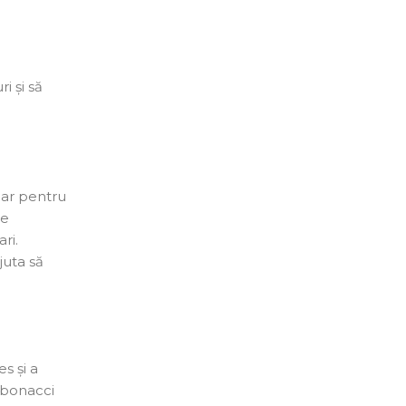
i și să
lar pentru
de
ri.
juta să
s și a
ibonacci