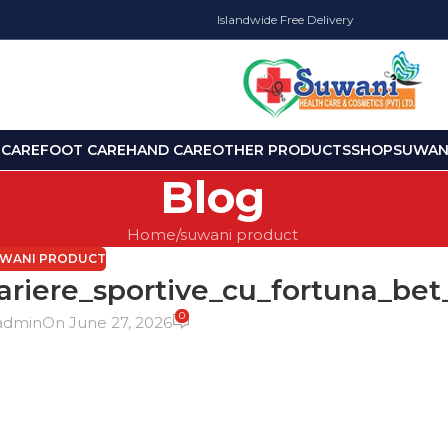
Islandwide Free Delivery
 CARE
FOOT CARE
HAND CARE
OTHER PRODUCTS
SHOP
SUWANI
Blog
Home
suwani product
WANI PRODUCT
ariere_sportive_cu_fortuna_bet_
0
admin
On June 27, 2026