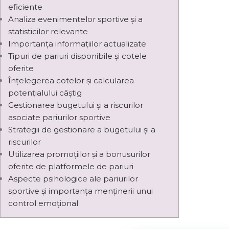
eficiente
Analiza evenimentelor sportive și a
statisticilor relevante
Importanța informațiilor actualizate
Tipuri de pariuri disponibile și cotele
oferite
Înțelegerea cotelor și calcularea
potențialului câștig
Gestionarea bugetului și a riscurilor
asociate pariurilor sportive
Strategii de gestionare a bugetului și a
riscurilor
Utilizarea promoțiilor și a bonusurilor
oferite de platformele de pariuri
Aspecte psihologice ale pariurilor
sportive și importanța menținerii unui
control emoțional