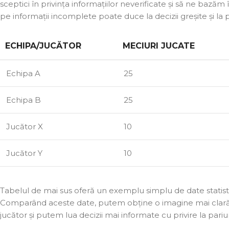
sceptici în privința informațiilor neverificate și să ne baz
pe informații incomplete poate duce la decizii greșite și la p
ECHIPA/JUCĂTOR
MECIURI JUCATE
Echipa A
25
Echipa B
25
Jucător X
10
Jucător Y
10
Tabelul de mai sus oferă un exemplu simplu de date statistice
Comparând aceste date, putem obține o imagine mai clară a
jucător și putem lua decizii mai informate cu privire la pariu