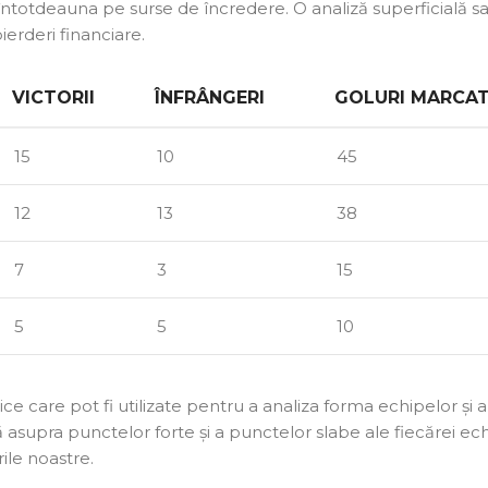
ăm întotdeauna pe surse de încredere. O analiză superficială 
ierderi financiare.
VICTORII
ÎNFRÂNGERI
GOLURI MARCA
15
10
45
12
13
38
7
3
15
5
5
10
 care pot fi utilizate pentru a analiza forma echipelor și a 
supra punctelor forte și a punctelor slabe ale fiecărei ec
rile noastre.