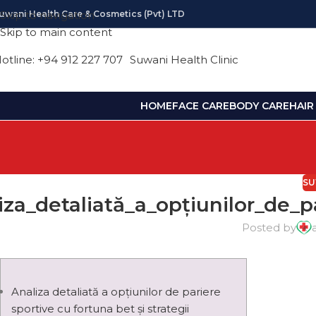
uwani Health Care & Cosmetics (pvt) LTD
Skip to navigation
Skip to main content
otline: +94 912 227 707
Suwani Health Clinic
HOME
FACE CARE
BODY CARE
HAIR
SU
iza_detaliată_a_opțiunilor_de_p
Posted by
Analiza detaliată a opțiunilor de pariere
sportive cu fortuna bet și strategii